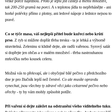
velké porce najednou.
Proto je lepší jíst častěji a menší množství,
tak 200-250 gramů na porci
. A s teplotou jídla to nepřehánějte - ani
horké polévky přímo z plotny, ani ledové nápoje z lednice nejsou to
pravé.
Co se týče masa, váš nejlepší přítel bude kuřecí nebo krůtí
prso
. Z ryb si můžete dopřát třeba tresku - ta je lehká a výborně
stravitelná. Zeleninu si klidně dejte, ale radši vařenou. Syrový salát
si dopřejte jen občas a v malém množství - třeba nastrouhanou
mrkvičku nebo kousek celeru.
Možná vás to překvapí, ale i obyčejné bílé pečivo z předchozího
dne je pro žlučník lepší než čerstvé.
Co ale musíte opravdu
vynechat, jsou všechny ty zdravé věci jako celozrnné pečivo nebo
ořechy
- ty by vám mohly způsobit potíže.
Při vaření si dejte záležet na odstranění všeho viditelného tuku
.