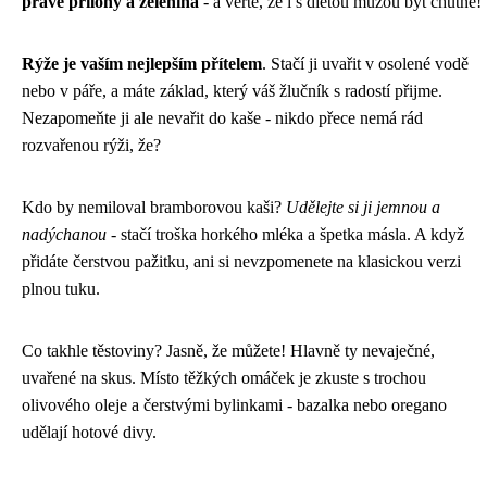
právě přílohy a zelenina
- a věřte, že i s dietou můžou být chutné!
Rýže je vaším nejlepším přítelem
. Stačí ji uvařit v osolené vodě
nebo v páře, a máte základ, který váš žlučník s radostí přijme.
Nezapomeňte ji ale nevařit do kaše - nikdo přece nemá rád
rozvařenou rýži, že?
Kdo by nemiloval bramborovou kaši?
Udělejte si ji jemnou a
nadýchanou
- stačí troška horkého mléka a špetka másla. A když
přidáte čerstvou pažitku, ani si nevzpomenete na klasickou verzi
plnou tuku.
Co takhle těstoviny? Jasně, že můžete! Hlavně ty nevaječné,
uvařené na skus. Místo těžkých omáček je zkuste s trochou
olivového oleje a čerstvými bylinkami - bazalka nebo oregano
udělají hotové divy.