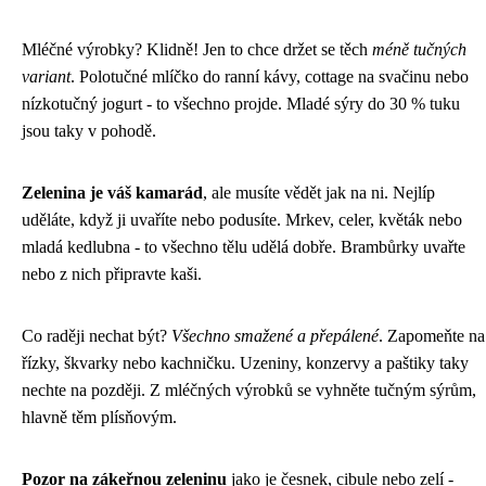
Mléčné výrobky? Klidně! Jen to chce držet se těch
méně tučných
variant
. Polotučné mlíčko do ranní kávy, cottage na svačinu nebo
nízkotučný jogurt - to všechno projde. Mladé sýry do 30 % tuku
jsou taky v pohodě.
Zelenina je váš kamarád
, ale musíte vědět jak na ni. Nejlíp
uděláte, když ji uvaříte nebo podusíte. Mrkev, celer, květák nebo
mladá kedlubna - to všechno tělu udělá dobře. Brambůrky uvařte
nebo z nich připravte kaši.
Co raději nechat být?
Všechno smažené a přepálené
. Zapomeňte na
řízky, škvarky nebo kachničku. Uzeniny, konzervy a paštiky taky
nechte na později. Z mléčných výrobků se vyhněte tučným sýrům,
hlavně těm plísňovým.
Pozor na zákeřnou zeleninu
jako je česnek, cibule nebo zelí -