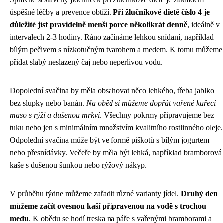
úspěšné léčby a prevence obtíží.
Při žlučníkové dietě číslo 4 je
důležité jíst pravidelně menší porce několikrát denně
, ideálně v
intervalech 2-3 hodiny. Ráno začínáme lehkou snídaní, například
bílým pečivem s nízkotučným tvarohem a medem. K tomu můžeme
přidat slabý neslazený čaj nebo neperlivou vodu.
Dopolední svačina by měla obsahovat něco lehkého, třeba jablko
bez slupky nebo banán.
Na oběd si můžeme dopřát vařené kuřecí
maso s rýží a dušenou mrkví
. Všechny pokrmy připravujeme bez
tuku nebo jen s minimálním množstvím kvalitního rostlinného oleje.
Odpolední svačina může být ve formě piškotů s bílým jogurtem
nebo přesnídávky. Večeře by měla být lehká, například bramborová
kaše s dušenou šunkou nebo rýžový nákyp.
V průběhu týdne můžeme zařadit různé varianty jídel.
Druhý den
můžeme začít ovesnou kaší připravenou na vodě s trochou
medu
. K obědu se hodí treska na páře s vařenými bramborami a