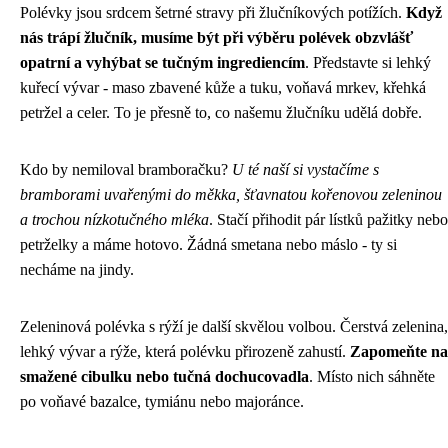
Polévky jsou srdcem šetrné stravy při žlučníkových potížích.
Když
nás trápí žlučník, musíme být při výběru polévek obzvlášť
opatrní a vyhýbat se tučným ingrediencím
. Představte si lehký
kuřecí vývar - maso zbavené kůže a tuku, voňavá mrkev, křehká
petržel a celer. To je přesně to, co našemu žlučníku udělá dobře.
Kdo by nemiloval bramboračku?
U té naší si vystačíme s
bramborami uvařenými do měkka, šťavnatou kořenovou zeleninou
a trochou nízkotučného mléka
. Stačí přihodit pár lístků pažitky nebo
petrželky a máme hotovo. Žádná smetana nebo máslo - ty si
necháme na jindy.
Zeleninová polévka s rýží je další skvělou volbou. Čerstvá zelenina,
lehký vývar a rýže, která polévku přirozeně zahustí.
Zapomeňte na
smažené cibulku nebo tučná dochucovadla
. Místo nich sáhněte
po voňavé bazalce, tymiánu nebo majoránce.