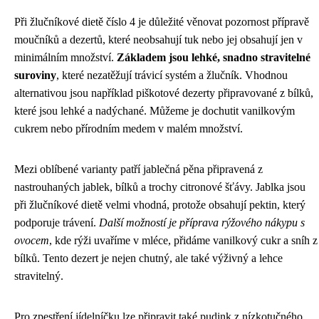
Při žlučníkové dietě číslo 4 je důležité věnovat pozornost přípravě
moučníků a dezertů, které neobsahují tuk nebo jej obsahují jen v
minimálním množství.
Základem jsou lehké, snadno stravitelné
suroviny
, které nezatěžují trávicí systém a žlučník. Vhodnou
alternativou jsou například piškotové dezerty připravované z bílků,
které jsou lehké a nadýchané. Můžeme je dochutit vanilkovým
cukrem nebo přírodním medem v malém množství.
Mezi oblíbené varianty patří jablečná pěna připravená z
nastrouhaných jablek, bílků a trochy citronové šťávy. Jablka jsou
při žlučníkové dietě velmi vhodná, protože obsahují pektin, který
podporuje trávení.
Další možností je příprava rýžového nákypu s
ovocem
, kde rýži uvaříme v mléce, přidáme vanilkový cukr a sníh z
bílků. Tento dezert je nejen chutný, ale také výživný a lehce
stravitelný.
Pro zpestření jídelníčku lze připravit také pudink z nízkotučného