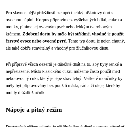
Pro slavnostnější příležitosti lze upéct lehký piškotový dort s
ovocnou náplní. Korpus připravíme z vyšlehaných bílků, cukru a
mouky, plníme jej ovocným pyré nebo lehkým tvarohovým
krémem.
Zdobení dortu by mělo být střídmé, vhodné je použít
čerstvé ovoce nebo ovocné pyré
. Tento typ dortu je nejen chutný,
ale také dobře stravitelný a vhodný pro žlučníkovou dietu.
Při přípravě všech dezertů je důležité dbát na to, aby byly lehké a
nepřeslazené. Místo klasického cukru můžeme často použít med
nebo ovocný cukr, který je lépe stravitelný. Veškeré moučníky by
měly být připravovány bez použití másla, sádla či oleje, které by
mohly dráždit žlučník.
Nápoje a pitný režim
Dostatečný příjem tekutin je při žlučníkové dietě naprosto
zásadní