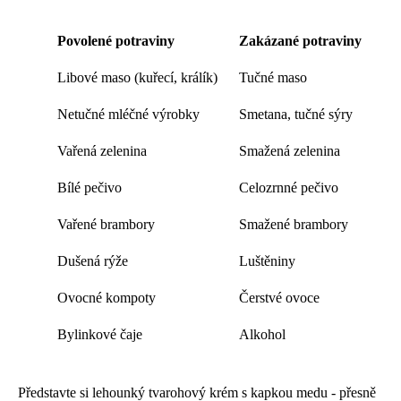
Povolené potraviny
Zakázané potraviny
Libové maso (kuřecí, králík)
Tučné maso
Netučné mléčné výrobky
Smetana, tučné sýry
Vařená zelenina
Smažená zelenina
Bílé pečivo
Celozrnné pečivo
Vařené brambory
Smažené brambory
Dušená rýže
Luštěniny
Ovocné kompoty
Čerstvé ovoce
Bylinkové čaje
Alkohol
Představte si lehounký tvarohový krém s kapkou medu - přesně