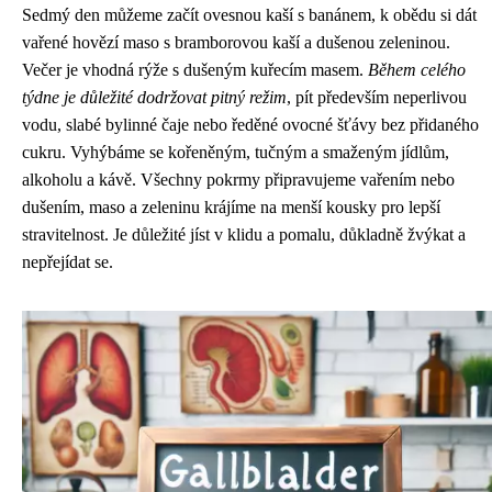
Sedmý den můžeme začít ovesnou kaší s banánem, k obědu si dát
vařené hovězí maso s bramborovou kaší a dušenou zeleninou.
Večer je vhodná rýže s dušeným kuřecím masem.
Během celého
týdne je důležité dodržovat pitný režim
, pít především neperlivou
vodu, slabé bylinné čaje nebo ředěné ovocné šťávy bez přidaného
cukru. Vyhýbáme se kořeněným, tučným a smaženým jídlům,
alkoholu a kávě. Všechny pokrmy připravujeme vařením nebo
dušením, maso a zeleninu krájíme na menší kousky pro lepší
stravitelnost. Je důležité jíst v klidu a pomalu, důkladně žvýkat a
nepřejídat se.