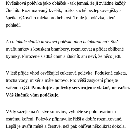
Květáková polévka jako obláček - tak jemná, že ji zvládne každý
žlučník. Rozmixovaný květák, troška suché bezlepkové jíšky a
špetka rýžového mléka pro hebkost. Tohle je polévka, která
pohladí.
A co takhle sladká mrkvová polévka plná betakarotenu?
Stačí
uvařit mrkev s kouskem brambory, rozmixovat a přidat oblíbené
bylinky. Přirozeně sladká chuť a žlučník ani neví, že něco jedl.
V létě přijde vhod osvěžující cuketová polévka. Podušená cuketa,
trocha vody, mixér a máte hotovo. Pro větší zasycení přidejte
vařenou rýži.
Pamatujte - polévky servírujeme vlažné, ne vařící.
Váš žlučník vám poděkuje
.
Vždy sázejte na čerstvé suroviny, vyhněte se polotovarům a
ostrému koření. Polévky připravujte řidší a dobře rozmixované.
Lepší je uvařit méně a čerstvé, než pak ohřívat několikrát dokola.