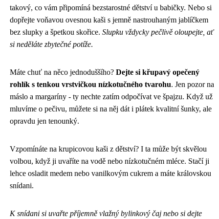
takový, co vám připomíná bezstarostné dětství u babičky. Nebo si
dopřejte voňavou ovesnou kaši s jemně nastrouhaným jablíčkem
bez slupky a špetkou skořice.
Slupku vždycky pečlivě oloupejte, ať
si neděláte zbytečné potíže
.
Máte chuť na něco jednoduššího?
Dejte si křupavý opečený
rohlík s tenkou vrstvičkou nízkotučného tvarohu
. Jen pozor na
máslo a margaríny - ty nechte zatím odpočívat ve špajzu. Když už
mluvíme o pečivu, můžete si na něj dát i plátek kvalitní šunky, ale
opravdu jen tenounký.
Vzpomínáte na krupicovou kaši z dětství? I ta může být skvělou
volbou, když ji uvaříte na vodě nebo nízkotučném mléce. Stačí ji
lehce osladit medem nebo vanilkovým cukrem a máte královskou
snídani.
K snídani si uvařte příjemně vlažný bylinkový čaj nebo si dejte