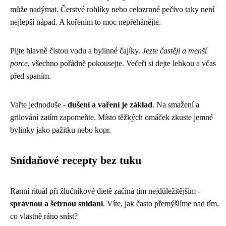
může nadýmat. Čerstvé rohlíky nebo celozrnné pečivo taky není
nejlepší nápad. A kořením to moc nepřehánějte.
Pijte hlavně čistou vodu a bylinné čajíky.
Jezte častěji a menší
porce
, všechno pořádně pokousejte. Večeři si dejte lehkou a včas
před spaním.
Vařte jednoduše -
dušení a vaření je základ
. Na smažení a
grilování zatím zapomeňte. Místo těžkých omáček zkuste jemné
bylinky jako pažitku nebo kopr.
Snídaňové recepty bez tuku
Ranní rituál při žlučníkové dietě začíná tím nejdůležitějším -
správnou a šetrnou snídaní
. Víte, jak často přemýšlíme nad tím,
co vlastně ráno sníst?