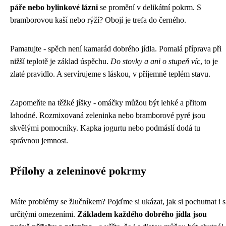
páře nebo bylinkové lázni
se promění v delikátní pokrm. S
bramborovou kaší nebo rýží? Obojí je trefa do černého.
Pamatujte - spěch není kamarád dobrého jídla. Pomalá příprava při
nižší teplotě je základ úspěchu.
Do stovky a ani o stupeň víc
, to je
zlaté pravidlo. A servírujeme s láskou, v příjemně teplém stavu.
Zapomeňte na těžké jíšky - omáčky můžou být lehké a přitom
lahodné. Rozmixovaná zeleninka nebo bramborové pyré jsou
skvělými pomocníky. Kapka jogurtu nebo podmáslí dodá tu
správnou jemnost.
Přílohy a zeleninové pokrmy
Máte problémy se žlučníkem? Pojďme si ukázat, jak si pochutnat i s
určitými omezeními.
Základem každého dobrého jídla jsou