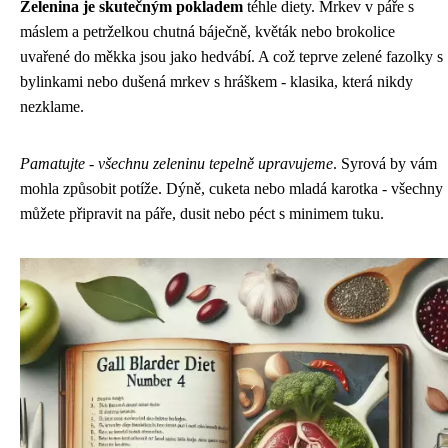
Zelenina je skutečným pokladem
téhle diety. Mrkev v páře s
máslem a petrželkou chutná báječně, květák nebo brokolice
uvařené do měkka jsou jako hedvábí. A což teprve zelené fazolky s
bylinkami nebo dušená mrkev s hráškem - klasika, která nikdy
nezklame.
Pamatujte - všechnu zeleninu tepelně upravujeme
. Syrová by vám
mohla způsobit potíže. Dýně, cuketa nebo mladá karotka - všechny
můžete připravit na páře, dusit nebo péct s minimem tuku.