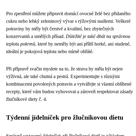
Pro zpestření můžete připravit domácí ovocné želé bez přidaného
cukru nebo lehký zeleninový vývar s rýžovými nudlemi. Veškeré
potraviny by měly být čerstvé a kvalitní, bez zbytečných
konzervantů a umělých přísad.
Důležité je také dbát na správnou
teplotu pokrmů
, které by neměly být ani příliš horké, ani studené,
ideální je pokojová teplota nebo mírně ohřáté.
Při přípravě svačin myslete na to, že strava by měla být nejen
výživná, ale také chutná a pestrá. Experimentujte s různými
kombinacemi povolených potravin a vytvářejte si vlastní oblíbené
recepty, které vám budou vyhovovat a zároveň respektovat zásady
žlučníkové diety č. 4.
Týdenní jídelníček pro žlučníkovou dietu
Správně sestavený jídelníček při žlučníkové dietě je základem