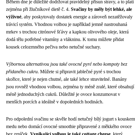
Během dne je důležité dodržovat pravidelný přísun stravy, a to platí
zejména při žlučníkové dietě č. 4.
Svačiny by měly být lehké, ale
výživné
, aby poskytovaly dostatek energie a zároveň nezatěžovaly
trávicí systém. Vhodnou volbou je například jemně nastrouhaná
mrkev s trochou citrónové šťávy a kapkou olivového oleje, která
dodá tělu potřebné vitamíny a vlákninu. K tomu můžete přidat
kousek celozrnného pečiva nebo netučné suchary.
Výbornou alternativou jsou také ovocné pyré nebo kompoty bez
přidaného cukru
. Můžete si připravit jablečné pyré s trochou
skořice, které je nejen chutné, ale také lehce stravitelné. Banány
jsou rovněž vhodnou volbou, zejména ty méně zralé, které obsahují
méně jednoduchých cukrů. Důležité je ovoce konzumovat v
menších porcích a ideálně v dopoledních hodinách.
Pro odpolední svačinu se skvěle hodí netučný bílý jogurt s kouskem
medu nebo domácí ovocné smoothie připravené z měkkého ovoce
bez zrníček.
Vynikající volbou je také cottage cheese
, který