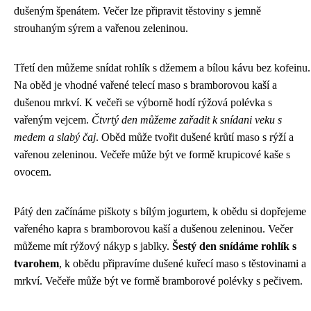
dušeným špenátem. Večer lze připravit těstoviny s jemně
strouhaným sýrem a vařenou zeleninou.
Třetí den můžeme snídat rohlík s džemem a bílou kávu bez kofeinu.
Na oběd je vhodné vařené telecí maso s bramborovou kaší a
dušenou mrkví. K večeři se výborně hodí rýžová polévka s
vařeným vejcem.
Čtvrtý den můžeme zařadit k snídani veku s
medem a slabý čaj
. Oběd může tvořit dušené krůtí maso s rýží a
vařenou zeleninou. Večeře může být ve formě krupicové kaše s
ovocem.
Pátý den začínáme piškoty s bílým jogurtem, k obědu si dopřejeme
vařeného kapra s bramborovou kaší a dušenou zeleninou. Večer
můžeme mít rýžový nákyp s jablky.
Šestý den snídáme rohlík s
tvarohem
, k obědu připravíme dušené kuřecí maso s těstovinami a
mrkví. Večeře může být ve formě bramborové polévky s pečivem.