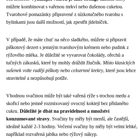
můžete kombinovat s vařenou mrkví nebo dušenou cuketou.
Tvarohové pomazánky připravené z nízkotučného tvarohu s
bylinkami jsou další možností, jak zpestřit jídelníček.
V případě, že máte chuť na něco sladkého, můžete si připravit
piškotový dezert s jemným tvarohovým krémem nebo pudink z
rýžového mléka. Je důležité se vyvarovat čokolády, ořechů a
tučných zákusků, které by mohly dráždit žlučník.
Místo klasických
sušenek volte raději piškoty nebo celozrnné krekry
, které jsou lehce
stravitelné a nezpůsobují potíže.
Vhodnou svačinou může být také vařená rýže s trochou medu a
skořicí nebo jemně rozmixovaný ovocný koktejl bez přidaného
cukru.
Důležité je dbát na pravidelnost a množství
konzumované stravy
. Svačiny by měly být menší, ale častější,
ideálně každé 2-3 hodiny. Večerní svačiny by měly být velmi lehké,
například rozvařená jablka nebo rýžový nákyp.