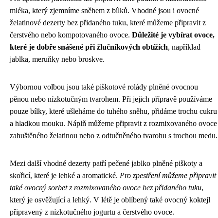
mléka, který zjemníme sněhem z bílků. Vhodné jsou i ovocné
želatinové dezerty bez přidaného tuku, které můžeme připravit z
čerstvého nebo kompotovaného ovoce.
Důležité je vybírat ovoce,
které je dobře snášené při žlučníkových obtížích
, například
jablka, meruňky nebo broskve.
Výbornou volbou jsou také piškotové rolády plněné ovocnou
pěnou nebo nízkotučným tvarohem. Při jejich přípravě používáme
pouze bílky, které ušleháme do tuhého sněhu, přidáme trochu cukru
a hladkou mouku. Náplň můžeme připravit z rozmixovaného ovoce
zahuštěného želatinou nebo z odtučněného tvarohu s trochou medu.
Mezi další vhodné dezerty patří pečené jablko plněné piškoty a
skořicí, které je lehké a aromatické.
Pro zpestření můžeme připravit
také ovocný sorbet z rozmixovaného ovoce bez přidaného tuku
,
který je osvěžující a lehký. V létě je oblíbený také ovocný koktejl
připravený z nízkotučného jogurtu a čerstvého ovoce.