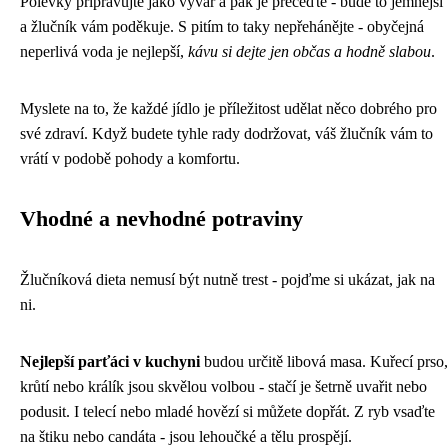
Polévky připravujte jako vývar a pak je přeceďte - bude to jemnější
a žlučník vám poděkuje. S pitím to taky nepřehánějte - obyčejná
neperlivá voda je nejlepší,
kávu si dejte jen občas a hodně slabou
.
Myslete na to, že každé jídlo je příležitost udělat něco dobrého pro
své zdraví. Když budete tyhle rady dodržovat, váš žlučník vám to
vrátí v podobě pohody a komfortu.
Vhodné a nevhodné potraviny
Žlučníková dieta nemusí být nutně trest - pojďme si ukázat, jak na
ni.
Nejlepší parťáci v kuchyni
budou určitě libová masa. Kuřecí prso,
krůtí nebo králík jsou skvělou volbou - stačí je šetrně uvařit nebo
podusit. I telecí nebo mladé hovězí si můžete dopřát. Z ryb vsaďte
na štiku nebo candáta - jsou lehoučké a tělu prospějí.