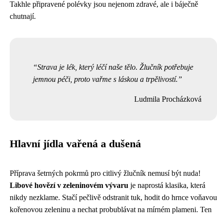
Takhle připravené polévky jsou nejenom zdravé, ale i báječně
chutnají.
Strava je lék, který léčí naše tělo. Žlučník potřebuje
jemnou péči, proto vařme s láskou a trpělivostí.
Ludmila Procházková
Hlavní jídla vařená a dušená
Příprava šetrných pokrmů pro citlivý žlučník nemusí být nuda!
Libové hovězí v zeleninovém vývaru
je naprostá klasika, která
nikdy nezklame. Stačí pečlivě odstranit tuk, hodit do hrnce voňavou
kořenovou zeleninu a nechat probublávat na mírném plameni. Ten