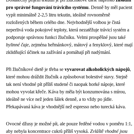
pro správné fungování trávicího systému
. Denně by měl pacient
vypít minimálně 2-2,5 litru tekutin, ideálně rovnoměrně
rozložených během celého dne. Nejvhodnější volbou je čistá
neperlivá voda pokojové teploty, která nezatěžuje trávicí systém a
podporuje správnou funkci žlučníku. Velmi prospěšné jsou také
bylinné čaje
, zejména heřmánkový, mátový a fenyklový, které mají
zklidňující účinek na zažívání a pomáhají při nadýmání.
Při žlučníkové dietě je třeba se
vyvarovat alkoholických nápojů
,
které mohou dráždit žlučník a způsobovat bolestivé stavy. Stejně
tak není vhodné pít příliš studené či naopak horké nápoje, které
mohou vyvolat křeče. Káva by měla být konzumována s mírou,
ideálně ne více než jeden šálek denně, a to vždy po jídle.
Překapávaná káva je vhodnější než espresso nebo turecká káva.
Ovocné džusy je možné pít, ale pouze ředěné vodou v poměru 1:1,
aby nebyla koncentrace cukrů příliš vysoká.
Zvláště vhodné jsou