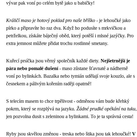
vývar pak voní po celém bytě jako u babičky!
Králičí maso je hotový poklad pro naše bříško
- je lehoučké jako
pírko a připravíte ho raz dva. Když ho podusíte s mrkvičkou a
petrželkou, získáte báječný oběd, který potěší i mlsné jazýčky. Pro
extra jemnost můžete přidat trochu rostlinné smetany.
Kuřecí prsíčka jsou věrný společník každé diety.
Nejšetrnější je
pára nebo pomalé dušení
- maso zůstane šťavnaté a nádherně
voní po bylinkách. Bazalka nebo tymián udělají svoje kouzlo, ale s
česnekem a pálivým kořením raději opatrně!
S telecím masem to chce trpělivost - odměnou vám bude křehký
pokrm, který se rozplývá na jazyku.
Žádné prudké opékání na tuku
,
jen pozvolna dusit s zeleninou a bylinkami. To je ta správná cesta!
Ryby jsou skvělou změnou - treska nebo štika jsou tak lehoučké!
V