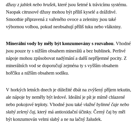
džusy z jablek nebo hrušek
, které jsou šetrné k trávicímu systému.
Naopak citrusové džusy mohou být příliš kyselé a dráždivé.
Smoothie připravená z vařeného ovoce a zeleniny jsou také
výbornou volbou, pokud neobsahují příliš tuku nebo vlákniny.
Minerální vody by měly být konzumovány s rozvahou
. Vhodné
jsou pouze ty s nižším obsahem minerálů a bez bublinek. Perlivé
nápoje mohou způsobovat nadýmání a další nepříjemné pocity. Z
minerálních vod se doporučují zejména ty s vyšším obsahem
hořčíku a nižším obsahem sodíku.
V horkých letních dnech je důležité dbát na zvýšený příjem tekutin,
ale nápoje by neměly být ledové. Ideální je pít je mírně chlazené
nebo pokojové teploty. Vhodné jsou také
vlažné bylinné čaje nebo
slabý zelený čaj
, který má antioxidační účinky. Černý čaj by měl
být konzumován velmi slabý a ne na lačný žaludek.