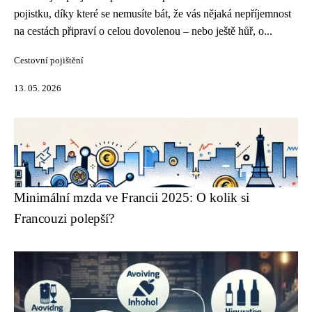
pojistku, díky které se nemusíte bát, že vás nějaká nepříjemnost
na cestách připraví o celou dovolenou – nebo ještě hůř, o...
Cestovní pojištění
13. 05. 2026
Minimální mzda ve Francii 2025: O kolik si
Francouzi polepší?