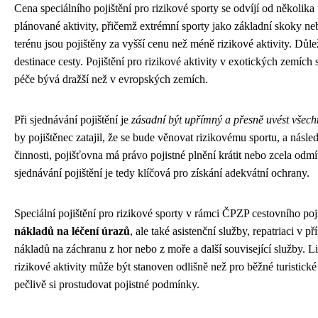
Cena speciálního pojištění pro rizikové sporty se odvíjí od několika 
plánované aktivity, přičemž extrémní sporty jako základní skoky n
terénu jsou pojištěny za vyšší cenu než méně rizikové aktivity. Důle
destinace cesty. Pojištění pro rizikové aktivity v exotických zemích 
péče bývá dražší než v evropských zemích.
Při sjednávání pojištění je
zásadní být upřímný a přesně uvést všech
by pojištěnec zatajil, že se bude věnovat rizikovému sportu, a násled
činnosti, pojišťovna má právo pojistné plnění krátit nebo zcela odmí
sjednávání pojištění je tedy klíčová pro získání adekvátní ochrany.
Speciální pojištění pro rizikové sporty v rámci ČPZP cestovního poj
nákladů na léčení úrazů
, ale také asistenční služby, repatriaci v 
nákladů na záchranu z hor nebo z moře a další související služby. Li
rizikové aktivity může být stanoven odlišně než pro běžné turistické 
pečlivě si prostudovat pojistné podmínky.