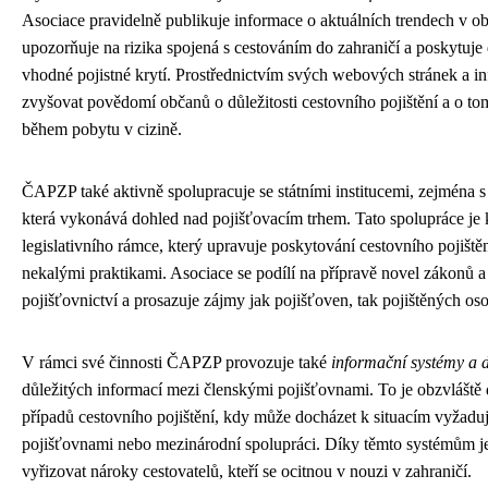
Asociace pravidelně publikuje informace o aktuálních trendech v obl
upozorňuje na rizika spojená s cestováním do zahraničí a poskytuje 
vhodné pojistné krytí. Prostřednictvím svých webových stránek a i
zvyšovat povědomí občanů o důležitosti cestovního pojištění a o to
během pobytu v cizině.
ČAPZP také aktivně spolupracuje se státními institucemi, zejména 
která vykonává dohled nad pojišťovacím trhem. Tato spolupráce je 
legislativního rámce, který upravuje poskytování cestovního pojištěn
nekalými praktikami. Asociace se podílí na přípravě novel zákonů a 
pojišťovnictví a prosazuje zájmy jak pojišťoven, tak pojištěných os
V rámci své činnosti ČAPZP provozuje také
informační systémy a 
důležitých informací mezi členskými pojišťovnami. To je obzvláště dů
případů cestovního pojištění, kdy může docházet k situacím vyžadu
pojišťovnami nebo mezinárodní spolupráci. Díky těmto systémům je 
vyřizovat nároky cestovatelů, kteří se ocitnou v nouzi v zahraničí.