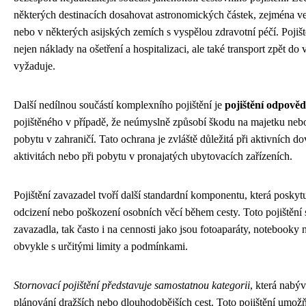
některých destinacích dosahovat astronomických částek, zejména v
nebo v některých asijských zemích s vyspělou zdravotní péčí. Pojiš
nejen náklady na ošetření a hospitalizaci, ale také transport zpět do 
vyžaduje.
Další nedílnou součástí komplexního pojištění je
pojištění odpověd
pojištěného v případě, že neúmyslně způsobí škodu na majetku nebo
pobytu v zahraničí. Tato ochrana je zvláště důležitá při aktivních d
aktivitách nebo při pobytu v pronajatých ubytovacích zařízeních.
Pojištění zavazadel tvoří další standardní komponentu, která poskytu
odcizení nebo poškození osobních věcí během cesty. Toto pojištění 
zavazadla, tak často i na cennosti jako jsou fotoaparáty, notebooky 
obvykle s určitými limity a podmínkami.
Stornovací pojištění představuje samostatnou kategorii
, která nabý
plánování dražších nebo dlouhodobějších cest. Toto pojištění umožň