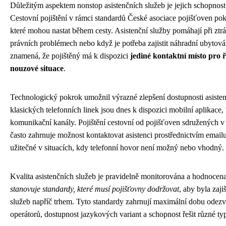
Důležitým aspektem nonstop asistenčních služeb je jejich schopnost 
Cestovní pojištění v rámci standardů České asociace pojišťoven pokr
které mohou nastat během cesty. Asistenční služby pomáhají při ztrá
právních problémech nebo když je potřeba zajistit náhradní ubytov
znamená, že pojištěný má k dispozici
jediné kontaktní místo pro ř
nouzové situace
.
Technologický pokrok umožnil výrazné zlepšení dostupnosti asiste
klasických telefonních linek jsou dnes k dispozici mobilní aplikace,
komunikační kanály. Pojištění cestovní od pojišťoven sdružených v
často zahrnuje možnost kontaktovat asistenci prostřednictvím email
užitečné v situacích, kdy telefonní hovor není možný nebo vhodný.
Kvalita asistenčních služeb je pravidelně monitorována a hodnocen
stanovuje standardy, které musí pojišťovny dodržovat
, aby byla zaji
služeb napříč trhem. Tyto standardy zahrnují maximální dobu odezvy
operátorů, dostupnost jazykových variant a schopnost řešit různé ty