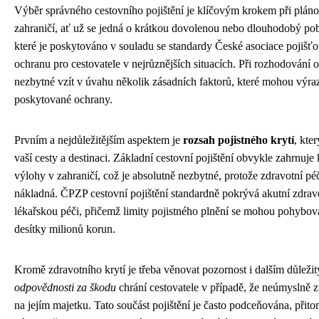
Výběr správného cestovního pojištění je klíčovým krokem při pláno
zahraničí, ať už se jedná o krátkou dovolenou nebo dlouhodobý po
které je poskytováno v souladu se standardy České asociace pojišť
ochranu pro cestovatele v nejrůznějších situacích. Při rozhodování 
nezbytné vzít v úvahu několik zásadních faktorů, které mohou výraz
poskytované ochrany.
Prvním a nejdůležitějším aspektem je
rozsah pojistného krytí
, kte
vaší cesty a destinaci. Základní cestovní pojištění obvykle zahrnuje
výlohy v zahraničí, což je absolutně nezbytné, protože zdravotní p
nákladná. ČPZP cestovní pojištění standardně pokrývá akutní zdrav
lékařskou péči, přičemž limity pojistného plnění se mohou pohybov
desítky milionů korun.
Kromě zdravotního krytí je třeba věnovat pozornost i dalším důleži
odpovědnosti za škodu
chrání cestovatele v případě, že neúmyslně z
na jejím majetku. Tato součást pojištění je často podceňována, přit