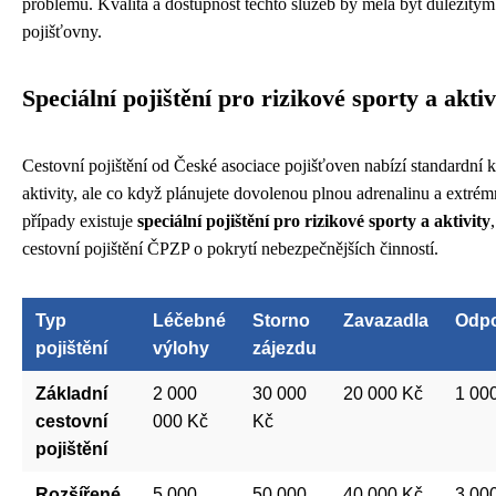
problémů. Kvalita a dostupnost těchto služeb by měla být důležitým
pojišťovny.
Speciální pojištění pro rizikové sporty a aktiv
Cestovní pojištění od České asociace pojišťoven nabízí standardní kr
aktivity, ale co když plánujete dovolenou plnou adrenalinu a extré
případy existuje
speciální pojištění pro rizikové sporty a aktivity
cestovní pojištění ČPZP o pokrytí nebezpečnějších činností.
Typ
Léčebné
Storno
Zavazadla
Odp
pojištění
výlohy
zájezdu
Základní
2 000
30 000
20 000 Kč
1 00
cestovní
000 Kč
Kč
pojištění
Rozšířené
5 000
50 000
40 000 Kč
3 00