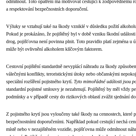
odmítnout. Toto opatření má motivovat cestující k zodpovědnému r
a respektování bezpečnostních doporučení.
Výluky se vztahují také na škody vzniklé v důsledku požití alkoho
Pokud je prokázáno, že pojištěný byl v době vzniku škodní událost
drog, pojišťovna není povinna plnit. Toto pravidlo platí zejména u
může být ovlivnění alkoholem klíčovým faktorem.
Cestovní pojištění standardně nevyplácí náhradu za škody způsoben
válečnými konflikty, teroristickými útoky nebo občanskými nepokoji
speciální rozšíření pojistného krytí.
Tyto mimořádné události jsou p
standardní pojistné smlouvy je nezahrnují. Pojištěný by měl vždy pe
podmínky a v případě cesty do rizikových oblastí zvážit sjednání do
Z pojistného krytí jsou vyloučeny také škody na cennostech, které p
bezpečnostními doporučeními. Například pokud cestující nechá cen
místě nebo v nezajištěném vozidle, pojišťovna může odmítnout náhra