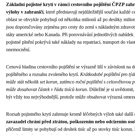
Základní pojistné krytí v rámci cestovního pojištění ČPZP zah
výlohy v zahraničí
, které představují nejdůležitější součást každé c
oblast se obvykle pohybují od několika milionů až po desítky milion
jsou doporučovány zejména pro cesty do zemí s nákladným zdravotn
státy americké nebo Kanada. Při porovnávání jednotlivých nabídek 
pojistné plnění pokrývá také náklady na repatriaci, transport do vla
onemocnění.
Cenová hladina cestovního pojištění se výrazně liší v závislosti na d
pojištěného a rozsahu zvoleného krytí.
Krátkodobé pojištění pro tý
může stát několik set korun, zatímco roční pojištění s celosvětovou 
může dosahovat částek v řádu tisíců korun
. Důležité je si uvědomit,
být vždy tou nejvýhodnější, protože může obsahovat výrazná omeze
Rozsah pojistného krytí zahrnuje kromě léčebných výloh také další d
zavazadel chrání před ztrátou, poškozením nebo odcizením oso
přičemž limity se pohybují od desítek tisíc až po stovky tisíc korun.