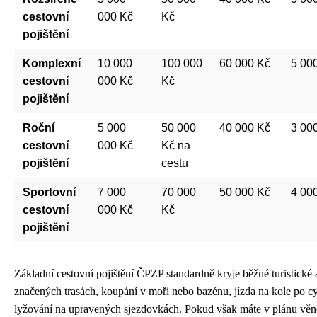
cestovní
000 Kč
Kč
pojištění
Komplexní
10 000
100 000
60 000 Kč
5 00
cestovní
000 Kč
Kč
pojištění
Roční
5 000
50 000
40 000 Kč
3 00
cestovní
000 Kč
Kč na
pojištění
cestu
Sportovní
7 000
70 000
50 000 Kč
4 00
cestovní
000 Kč
Kč
pojištění
Základní cestovní pojištění ČPZP standardně kryje běžné turistické ak
značených trasách, koupání v moři nebo bazénu, jízda na kole po cy
lyžování na upravených sjezdovkách. Pokud však máte v plánu vě