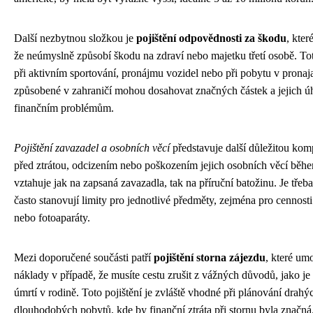
Další nezbytnou složkou je
pojištění odpovědnosti za škodu
, kter
že neúmyslně způsobí škodu na zdraví nebo majetku třetí osobě. Toto
při aktivním sportování, pronájmu vozidel nebo při pobytu v prona
způsobené v zahraničí mohou dosahovat značných částek a jejich 
finančním problémům.
Pojištění zavazadel a osobních věcí
představuje další důležitou komp
před ztrátou, odcizením nebo poškozením jejich osobních věcí během
vztahuje jak na zapsaná zavazadla, tak na příruční batožinu. Je třeb
často stanovují limity pro jednotlivé předměty, zejména pro cennosti
nebo fotoaparáty.
Mezi doporučené součásti patří
pojištění storna zájezdu
, které um
náklady v případě, že musíte cestu zrušit z vážných důvodů, jako j
úmrtí v rodině. Toto pojištění je zvláště vhodné při plánování dra
dlouhodobých pobytů, kde by finanční ztráta při stornu byla značná