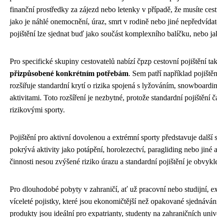
finanční prostředky za zájezd nebo letenky v případě, že musíte ces
jako je náhlé onemocnění, úraz, smrt v rodině nebo jiné nepředvídat
pojištění lze sjednat buď jako součást komplexního balíčku, nebo j
Pro specifické skupiny cestovatelů nabízí čpzp cestovní pojištění ta
přizpůsobené konkrétním potřebám
. Sem patří například pojištěn
rozšiřuje standardní krytí o rizika spojená s lyžováním, snowboard
aktivitami. Toto rozšíření je nezbytné, protože standardní pojištění
rizikovými sporty.
Pojištění pro aktivní dovolenou a extrémní sporty představuje další 
pokrývá aktivity jako potápění, horolezectví, paragliding nebo jiné 
činnosti nesou zvýšené riziko úrazu a standardní pojištění je obvykl
Pro dlouhodobé pobyty v zahraničí, ať už pracovní nebo studijní, exi
víceleté pojistky, které jsou ekonomičtější než opakované sjednáván
produkty jsou ideální pro expatrianty, studenty na zahraničních uni