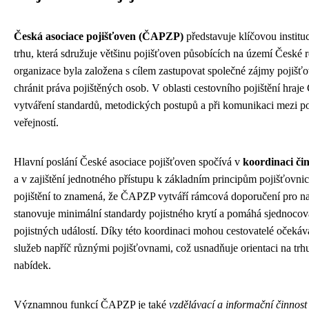
Česká asociace pojišťoven (ČAPZP)
představuje klíčovou institu
trhu, která sdružuje většinu pojišťoven působících na území České r
organizace byla založena s cílem zastupovat společné zájmy pojišť
chránit práva pojištěných osob. V oblasti cestovního pojištění hraje
vytváření standardů, metodických postupů a při komunikaci mezi po
veřejností.
Hlavní poslání České asociace pojišťoven spočívá v
koordinaci čin
a v zajištění jednotného přístupu k základním principům pojišťovni
pojištění to znamená, že ČAPZP vytváří rámcová doporučení pro na
stanovuje minimální standardy pojistného krytí a pomáhá sjednocova
pojistných událostí. Díky této koordinaci mohou cestovatelé očekáv
služeb napříč různými pojišťovnami, což usnadňuje orientaci na trh
nabídek.
Významnou funkcí ČAPZP je také
vzdělávací a informační činnost