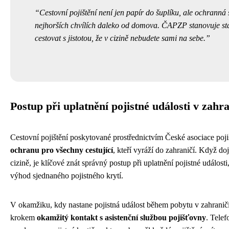
Cestovní pojištění není jen papír do šuplíku, ale ochranná s
nejhorších chvílích daleko od domova. ČAPZP stanovuje st
cestovat s jistotou, že v cizině nebudete sami na sebe.
Postup při uplatnění pojistné události v zahra
Cestovní pojištění poskytované prostřednictvím České asociace poj
ochranu pro všechny cestující
, kteří vyráží do zahraničí. Když do
cizině, je klíčové znát správný postup při uplatnění pojistné událos
výhod sjednaného pojistného krytí.
V okamžiku, kdy nastane pojistná událost během pobytu v zahraničí,
krokem
okamžitý kontakt s asistenční službou pojišťovny
. Telef