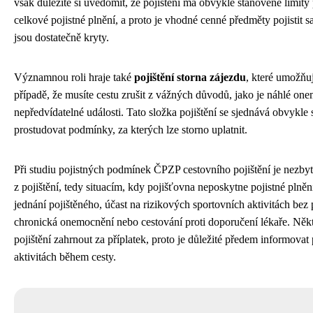
však důležité si uvědomit, že pojištění má obvykle stanovené limity 
celkové pojistné plnění, a proto je vhodné cenné předměty pojistit s
jsou dostatečně kryty.
Významnou roli hraje také
pojištění storna zájezdu
, které umožňu
případě, že musíte cestu zrušit z vážných důvodů, jako je náhlé one
nepředvídatelné události. Tato složka pojištění se sjednává obvykle s
prostudovat podmínky, za kterých lze storno uplatnit.
Při studiu pojistných podmínek ČPZP cestovního pojištění je nezb
z pojištění, tedy situacím, kdy pojišťovna neposkytne pojistné plně
jednání pojištěného, účast na rizikových sportovních aktivitách bez př
chronická onemocnění nebo cestování proti doporučení lékaře. Někte
pojištění zahrnout za příplatek, proto je důležité předem informova
aktivitách během cesty.