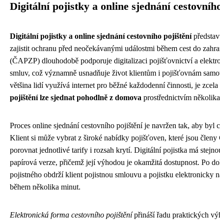
Digitální pojistky a online sjednání cestovního
Digitální pojistky a online sjednání cestovního pojištění
představu
zajistit ochranu před neočekávanými událostmi během cest do zahra
(ČAPZP) dlouhodobě podporuje digitalizaci pojišťovnictví a elektr
smluv, což významně usnadňuje život klientům i pojišťovnám samo
většina lidí využívá internet pro běžné každodenní činnosti, je zcela
pojištění lze sjednat pohodlně z domova
prostřednictvím několika 
Proces online sjednání cestovního pojištění je navržen tak, aby byl c
Klient si může vybrat z široké nabídky pojišťoven, které jsou členy
porovnat jednotlivé tarify i rozsah krytí. Digitální pojistka má stejn
papírová verze, přičemž její výhodou je okamžitá dostupnost. Po do
pojistného obdrží klient pojistnou smlouvu a pojistku elektronicky 
během několika minut.
Elektronická forma cestovního pojištění
přináší řadu praktických výh