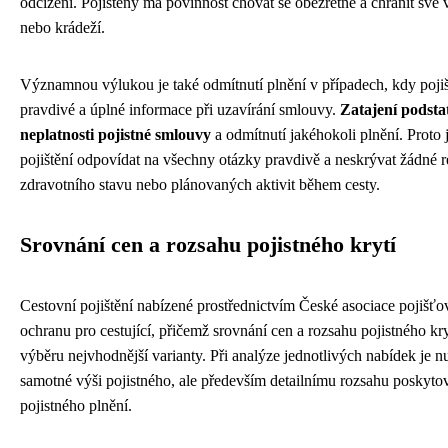
odcizení. Pojištěný má povinnost chovat se obezřetně a chránit s
nebo krádeží.
Významnou výlukou je také odmítnutí plnění v případech, kdy poji
pravdivé a úplné informace při uzavírání smlouvy.
Zatajení podsta
neplatnosti pojistné smlouvy
a odmítnutí jakéhokoli plnění. Proto 
pojištění odpovídat na všechny otázky pravdivě a neskrývat žádné re
zdravotního stavu nebo plánovaných aktivit během cesty.
Srovnání cen a rozsahu pojistného krytí
Cestovní pojištění nabízené prostřednictvím České asociace pojišť
ochranu pro cestující, přičemž srovnání cen a rozsahu pojistného kr
výběru nejvhodnější varianty. Při analýze jednotlivých nabídek je 
samotné výši pojistného, ale především detailnímu rozsahu poskyto
pojistného plnění.