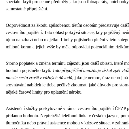
speciální krytí pro cenné předměty jako jsou fotoaparáty, notebooky
samostatné připojištění.
Odpovědnost za škodu způsobenou třetím osobám představuje dalš
cestovního pojištění. Tato oblast pokrývá situace, kdy pojištěný n
újmu na zdraví nebo majetku. Limity pojistného plnění v této kate
milionů korun a jejich výše by měla odpovídat potenciálním rizikům
Storno poplatek a změna termínu zájezdu jsou další oblasti, které 
hodnotu pojistného krytí.
Toto připojištění umožňuje získat zpět vlo
musíte cestu zrušit z vážných důvodů
, jako je nemoc, úraz nebo jiná
srovnávání nabídek je třeba pečlivě zkoumat, jaké důvody pro storn
nějaké časové limity pro uplatnění nároku.
Asistenční služby poskytované v rámci cestovního pojištění ČPZP 
přidanou hodnotu. Nepřetržitá telefonní linka v českém jazyce, pomoc
tlumočníka nebo právní asistence mohou v krizové situaci v zahrani