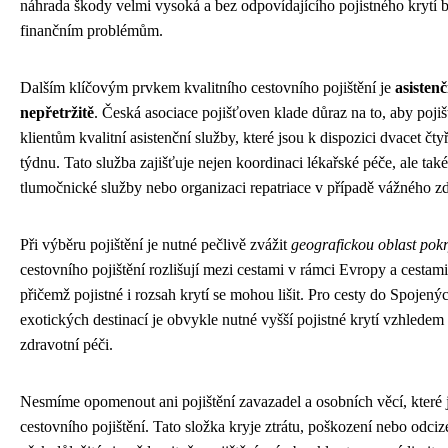
náhrada škody velmi vysoká a bez odpovídajícího pojistného krytí
finančním problémům.
Dalším klíčovým prvkem kvalitního cestovního pojištění je
asisten
nepřetržitě
. Česká asociace pojišťoven klade důraz na to, aby poj
klientům kvalitní asistenční služby, které jsou k dispozici dvacet čt
týdnu. Tato služba zajišťuje nejen koordinaci lékařské péče, ale ta
tlumočnické služby nebo organizaci repatriace v případě vážného zd
Při výběru pojištění je nutné pečlivě zvážit
geografickou oblast pokr
cestovního pojištění rozlišují mezi cestami v rámci Evropy a cestami
přičemž pojistné i rozsah krytí se mohou lišit. Pro cesty do Spojen
exotických destinací je obvykle nutné vyšší pojistné krytí vzhlede
zdravotní péči.
Nesmíme opomenout ani pojištění zavazadel a osobních věcí, které 
cestovního pojištění. Tato složka kryje ztrátu, poškození nebo odci