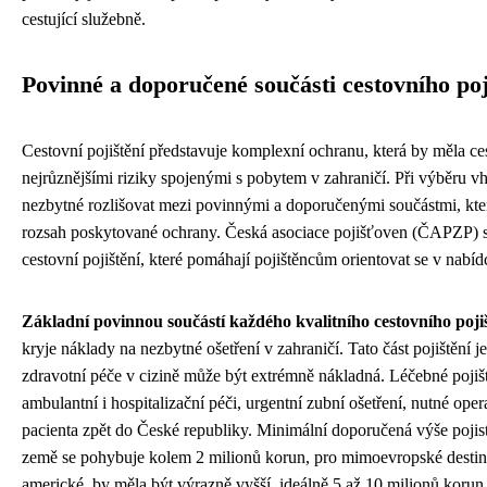
cestující služebně.
Povinné a doporučené součásti cestovního poj
Cestovní pojištění představuje komplexní ochranu, která by měla ces
nejrůznějšími riziky spojenými s pobytem v zahraničí. Při výběru v
nezbytné rozlišovat mezi povinnými a doporučenými součástmi, kte
rozsah poskytované ochrany. Česká asociace pojišťoven (ČAPZP) st
cestovní pojištění, které pomáhají pojištěncům orientovat se v nabíd
Základní povinnou součástí každého kvalitního cestovního pojišt
kryje náklady na nezbytné ošetření v zahraničí. Tato část pojištění j
zdravotní péče v cizině může být extrémně nákladná. Léčebné pojiš
ambulantní i hospitalizační péči, urgentní zubní ošetření, nutné oper
pacienta zpět do České republiky. Minimální doporučená výše pojis
země se pohybuje kolem 2 milionů korun, pro mimoevropské destin
americké, by měla být výrazně vyšší, ideálně 5 až 10 milionů korun