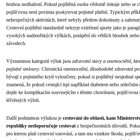
hrubou nedbalostí. Pokud pojištěná osoba vědomě riskuje nebo se
pojišťovna není povinna poskytovat pojistné plnění. Typickým přík
nebezpečných aktivitách, které nebyly předem dohodnuty a zahrnut
Cestovní pojištění standardně nekryje extrémní sporty jako je paragl
vysokých nadmořských výškách, potápění do větších hloubek nebo 
závodech.
Významnou kategorií výluk jsou
zdravotní stavy a onemocnění, kte
pojistné smlouvy
. Chronická onemocnění, dlouhodobé zdravotní pro
bývají z pojistného krytí vyloučeny, pokud si pojištěný nesjednal spe
znamená, že pokud cestující trpí například diabetem nebo srdeční
dojde ke komplikacím souvisejícím s těmito chorobami, pojišťovn
léčebných výloh.
Další podstatnou výlukou je
cestování do oblastí, kam Ministerst
republiky nedoporučuje cestovat
z bezpečnostních důvodů. Pokud 
pro kterou platí cestovní varování, a tam mu vznikne škoda, pojišť