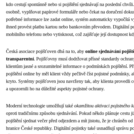
kdo cestují spontánně nebo si pojištění sjednávají na poslední chvíl
osobně, vyplňovat papírové formuláře nebo čekat na doručení dok
potřebné informace lze zadat online, systém automaticky vypočítá v
ihned provést platbu kartou nebo bankovním převodem. Digitální poji
mobilního telefonu nebo vytisknout, což zajišťuje její dostupnost k
Česká asociace pojišťoven dbá na to, aby
online sjednávání pojišt
transparentní
. Pojišťovny musí dodržovat přísné standardy ochran
klientům jasné a srozumitelné informace o podmínkách pojištění. Př
pojištění online by měl klient vždy pečlivě číst pojistné podmínky, a
kryto. Systémy pojišťoven jsou navrženy tak, aby klienta provedli
a upozornili ho na důležité aspekty pojistné ochrany.
Moderní technologie umožňují také
okamžitou aktivaci pojistného k
oproti tradičnímu způsobu sjednávání. Pokud někdo plánuje cestu již
pojištění sjednat večer před odjezdem a mít jistotu, že je chráněn o
hranice České republiky. Digitální pojistky také usnadňují správu po