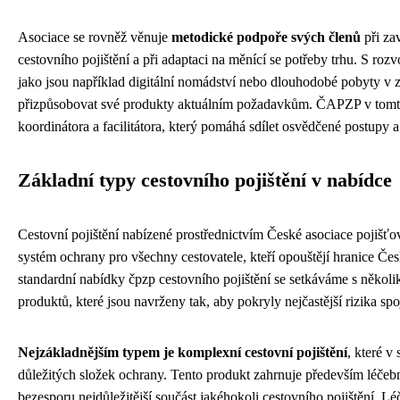
Asociace se rovněž věnuje
metodické podpoře svých členů
při za
cestovního pojištění a při adaptaci na měnící se potřeby trhu. S ro
jako jsou například digitální nomádství nebo dlouhodobé pobyty v z
přizpůsobovat své produkty aktuálním požadavkům. ČAPZP v tomto 
koordinátora a facilitátora, který pomáhá sdílet osvědčené postupy a 
Základní typy cestovního pojištění v nabídce
Cestovní pojištění nabízené prostřednictvím České asociace pojišť
systém ochrany pro všechny cestovatele, kteří opouštějí hranice Če
standardní nabídky čpzp cestovního pojištění se setkáváme s několi
produktů, které jsou navrženy tak, aby pokryly nejčastější rizika sp
Nejzákladnějším typem je komplexní cestovní pojištění
, které v
důležitých složek ochrany. Tento produkt zahrnuje především léčebn
bezesporu nejdůležitější součást jakéhokoli cestovního pojištění. 