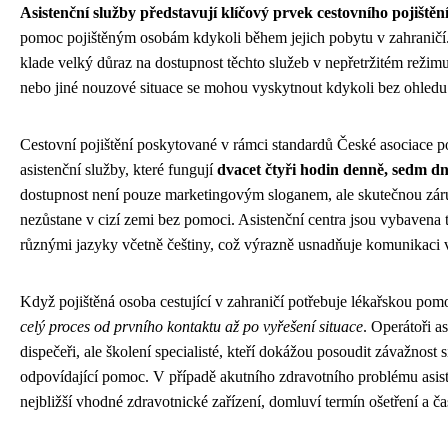
Asistenční služby představují klíčový prvek cestovního pojištěn
pomoc pojištěným osobám kdykoli během jejich pobytu v zahraničí
klade velký důraz na dostupnost těchto služeb v nepřetržitém režim
nebo jiné nouzové situace se mohou vyskytnout kdykoli bez ohledu 
Cestovní pojištění poskytované v rámci standardů České asociace 
asistenční služby, které fungují
dvacet čtyři hodin denně, sedm dn
dostupnost není pouze marketingovým sloganem, ale skutečnou záru
nezůstane v cizí zemi bez pomoci. Asistenční centra jsou vybavena 
různými jazyky včetně češtiny, což výrazně usnadňuje komunikaci v
Když pojištěná osoba cestující v zahraničí potřebuje lékařskou pom
celý proces od prvního kontaktu až po vyřešení situace
. Operátoři a
dispečeři, ale školení specialisté, kteří dokážou posoudit závažnost s
odpovídající pomoc. V případě akutního zdravotního problému asis
nejbližší vhodné zdravotnické zařízení, domluví termín ošetření a čas