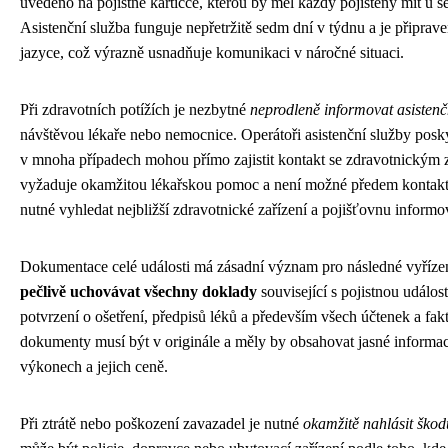
uvedeno na pojistné kartičce, kterou by měl každý pojištěný mít u s
Asistenční služba funguje nepřetržitě sedm dní v týdnu a je připr
jazyce, což výrazně usnadňuje komunikaci v náročné situaci.
Při zdravotních potížích je nezbytné
neprodleně informovat asisten
návštěvou lékaře nebo nemocnice. Operátoři asistenční služby posk
v mnoha případech mohou přímo zajistit kontakt se zdravotnickým 
vyžaduje okamžitou lékařskou pomoc a není možné předem kontakto
nutné vyhledat nejbližší zdravotnické zařízení a pojišťovnu informov
Dokumentace celé události má zásadní význam pro následné vyřízení
pečlivě uchovávat všechny doklady
související s pojistnou událos
potvrzení o ošetření, předpisů léků a především všech účtenek a fak
dokumenty musí být v originále a měly by obsahovat jasné informa
výkonech a jejich ceně.
Při ztrátě nebo poškození zavazadel je nutné
okamžitě nahlásit ško