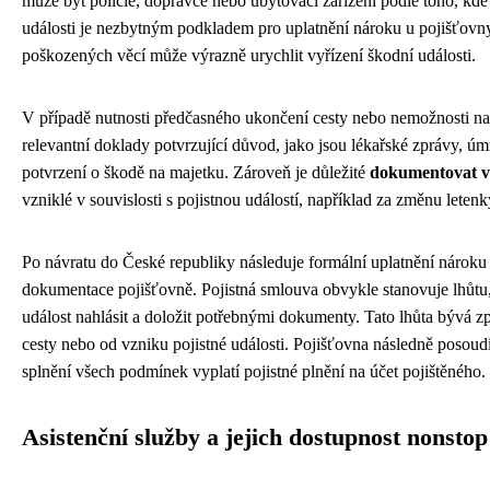
může být policie, dopravce nebo ubytovací zařízení podle toho, kde
události je nezbytným podkladem pro uplatnění nároku u pojišťov
poškozených věcí může výrazně urychlit vyřízení škodní události.
V případě nutnosti předčasného ukončení cesty nebo nemožnosti nast
relevantní doklady potvrzující důvod, jako jsou lékařské zprávy, úmrt
potvrzení o škodě na majetku. Zároveň je důležité
dokumentovat v
vzniklé v souvislosti s pojistnou událostí, například za změnu lete
Po návratu do České republiky následuje formální uplatnění nároku
dokumentace pojišťovně. Pojistná smlouva obvykle stanovuje lhůtu, 
událost nahlásit a doložit potřebnými dokumenty. Tato lhůta bývá zp
cesty nebo od vzniku pojistné události. Pojišťovna následně posoud
splnění všech podmínek vyplatí pojistné plnění na účet pojištěného.
Asistenční služby a jejich dostupnost nonstop