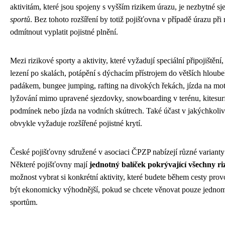
aktivitám, které jsou spojeny s vyšším rizikem úrazu, je nezbytné sj
sportů
. Bez tohoto rozšíření by totiž pojišťovna v případě úrazu při 
odmítnout vyplatit pojistné plnění.
Mezi rizikové sporty a aktivity, které vyžadují speciální připojištění,
lezení po skalách, potápění s dýchacím přístrojem do větších hloube
padákem, bungee jumping, rafting na divokých řekách, jízda na mot
lyžování mimo upravené sjezdovky, snowboarding v terénu, kitesurf
podmínek nebo jízda na vodních skútrech. Také účast v jakýchkoli
obvykle vyžaduje rozšířené pojistné krytí.
České pojišťovny sdružené v asociaci ČPZP nabízejí různé varianty p
Některé pojišťovny mají
jednotný balíček pokrývající všechny ri
možnost vybrat si konkrétní aktivity, které budete během cesty pro
být ekonomicky výhodnější, pokud se chcete věnovat pouze jedno
sportům.