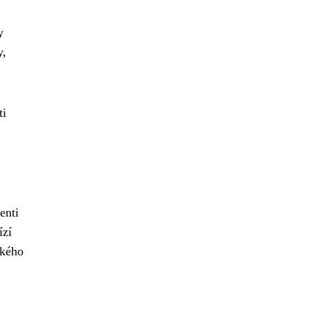
y
y,
ti
enti
ízí
ského