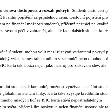
ho
cenová dostupnost a rozsah pokrytí
. Studenti často cestuj
 kvalitní pojištění za přijatelnou cenu. Cestovní pojištění pro
dem na finanční možnosti studentů, přičemž neztrácí na kvalit
dravotní péči v zahraničí, ale také řadu dalších situací, které
štění
. Studenti mohou volit mezi různými variantami pokrytí 
kodobý výlet, semestrální studium v zahraničí nebo dlouhodobě
SIC karta tak slouží nejen jako nástroj pro získávání slev, ale 
národní studentské komunitě, možnost využívat speciální stude
lobální asistenční linky. Karta také zvyšuje kredibilitu stud
ro mnoho mladých lidí se ISIC karta stává nepostradatelným
ím světa, přičemž jim poskytuje nejen finanční úspory, ale t