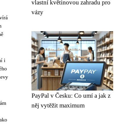
vlastní květinovou zahradu pro
vázy
vírá
m
ně
í i
ného
levy
PayPal v Česku: Co umí a jak z
bám
něj vytěžit maximum
jako