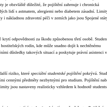
ty je obzvláště důležité, že pojištění zahrnuje i chronická
dých lidí s astmatem, alergiemi nebo diabetem zásadní. Limit
y i nákladnou zdravotní péči v zemích jako jsou Spojené stát
é krytí odpovědnosti za škodu způsobenou třetí osobě. Studen
u hostitelských rodin, kde může snadno dojít k nechtěnému
čními důsledky takových situací a poskytuje právní asistenci v
alší riziko, které
speciální studentské pojištění
pokrývá. Stud
alšími cennými předměty nezbytnými pro studium. Pojištění nab
imity jsou nastaveny realisticky vzhledem k hodnotě student