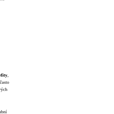
fity
,
často
vých
ubní