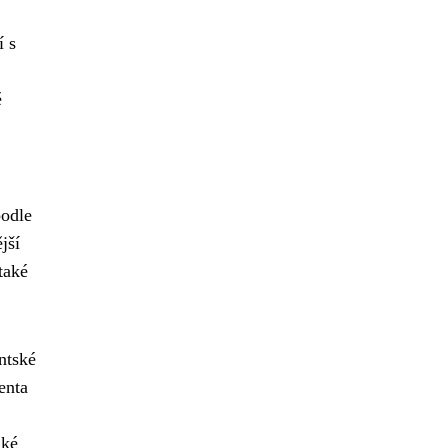
í s
ě
podle
jší
také
ntské
enta
aké