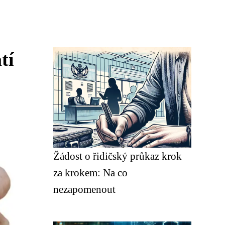
tí
Žádost o řidičský průkaz krok
za krokem: Na co
nezapomenout