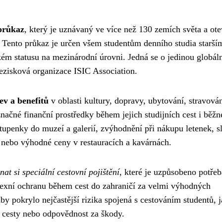
průkaz
, který je uznávaný ve více než 130 zemích světa a ote
Tento průkaz je určen všem studentům denního studia starší
tském statusu na mezinárodní úrovni. Jedná se o jedinou globál
nezisková organizace ISIC Association.
ev a benefitů
v oblasti kultury, dopravy, ubytování, stravován
načné finanční prostředky během jejich studijních cest i běž
stupenky do muzeí a galerií, zvýhodnění při nákupu letenek, s
, nebo výhodné ceny v restauracích a kavárnách.
at si speciální cestovní pojištění
, které je uzpůsobeno potře
plexní ochranu během cest do zahraničí za velmi výhodných
by pokrylo nejčastější rizika spojená s cestováním studentů, 
í cesty nebo odpovědnost za škody.