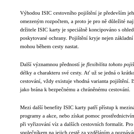
Výhodou ISIC cestovního pojištění je především je
omezeným rozpočtem, a proto je pro ně důležité najít
držitele ISIC karty je speciálně koncipováno s ohle
poskytované ochrany. Pojištění kryje nejen základní z
mohou během cesty nastat.
Další významnou předností je
flexibilita tohoto poji
délky a charakteru své cesty. Ať už se jedná o krát
cestování, vždy existuje vhodná varianta pojištění. I
jako brána k bezpečnému a chráněnému cestování.
Mezi další benefity ISIC karty patří přístup k mezi
programy a akce, nebo získat pomoc prostřednictvím g
při vyřizování víz a dalších cestovních formalit. P
společníkem na jejich cestě za vzděláním a poznáván