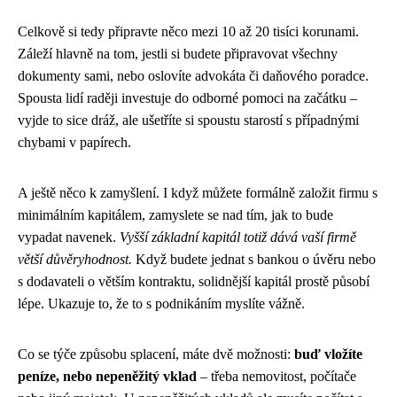
Celkově si tedy připravte něco mezi 10 až 20 tisíci korunami.
Záleží hlavně na tom, jestli si budete připravovat všechny
dokumenty sami, nebo oslovíte advokáta či daňového poradce.
Spousta lidí raději investuje do odborné pomoci na začátku –
vyjde to sice dráž, ale ušetříte si spoustu starostí s případnými
chybami v papírech.
A ještě něco k zamyšlení. I když můžete formálně založit firmu s
minimálním kapitálem, zamyslete se nad tím, jak to bude
vypadat navenek.
Vyšší základní kapitál totiž dává vaší firmě
větší důvěryhodnost.
Když budete jednat s bankou o úvěru nebo
s dodavateli o větším kontraktu, solidnější kapitál prostě působí
lépe. Ukazuje to, že to s podnikáním myslíte vážně.
Co se týče způsobu splacení, máte dvě možnosti:
buď vložíte
peníze, nebo nepeněžitý vklad
– třeba nemovitost, počítače