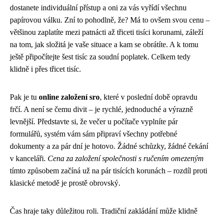
dostanete individuální přístup a oni za vás vyřídí všechnu
papírovou válku. Zní to pohodlně, že? Má to ovšem svou cenu –
většinou zaplatíte mezi patnácti až třiceti tisíci korunami, záleží
na tom, jak složitá je vaše situace a kam se obrátíte. A k tomu
ještě připočítejte šest tisíc za soudní poplatek. Celkem tedy
klidně i přes třicet tisíc.
Pak je tu
online založení sro
, které v poslední době opravdu
frčí. A není se čemu divit – je rychlé, jednoduché a výrazně
levnější. Představte si, že večer u počítače vyplníte pár
formulářů, systém vám sám připraví všechny potřebné
dokumenty a za pár dní je hotovo. Žádné schůzky, žádné čekání
v kanceláři.
Cena za založení společnosti s ručením omezeným
tímto způsobem začíná už na pár tisících korunách – rozdíl proti
klasické metodě je prostě obrovský.
Čas hraje taky důležitou roli. Tradiční zakládání může klidně