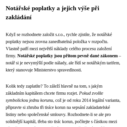
Notářské poplatky a jejich výše při
zakládání
Když se rozhodnete založit s.r.o., rychle zjistíte, že notářské
poplatky nejsou zrovna zanedbatelná položka v rozpočtu.
Vlastně patří mezi největší náklady celého procesu založení
firmy.
Notářské poplatky jsou přitom pevně dané zákonem
–
notář si je nevymýšlí podle nálady, ale řídí se notářským tarifem,
který stanovuje Ministerstvo spravedlnosti.
Kolik tedy zaplatíte? To záleží hlavně na tom, s jakým
základním kapitálem chcete firmu rozjet.
Pokud zvolíte
symbolickou jednu korunu
, což je od roku 2014 legální varianta,
připravte si zhruba tři tisíce korun na sepsání zakladatelské
listiny nebo společenské smlouvy. Rozhodnete-li se ale pro
solidnější kapitál, třeba sto tisíc korun, počítejte s částkou mezi