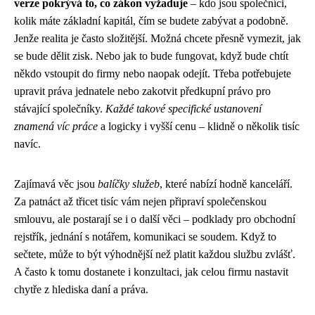
verze pokrývá to, co zákon vyžaduje
– kdo jsou společníci,
kolik máte základní kapitál, čím se budete zabývat a podobně.
Jenže realita je často složitější. Možná chcete přesně vymezit, jak
se bude dělit zisk. Nebo jak to bude fungovat, když bude chtít
někdo vstoupit do firmy nebo naopak odejít. Třeba potřebujete
upravit práva jednatele nebo zakotvit předkupní právo pro
stávající společníky.
Každé takové specifické ustanovení
znamená víc práce
a logicky i vyšší cenu – klidně o několik tisíc
navíc.
Zajímavá věc jsou
balíčky služeb
, které nabízí hodně kanceláří.
Za patnáct až třicet tisíc vám nejen připraví společenskou
smlouvu, ale postarají se i o další věci – podklady pro obchodní
rejstřík, jednání s notářem, komunikaci se soudem. Když to
sečtete, může to být výhodnější než platit každou službu zvlášť.
A často k tomu dostanete i konzultaci, jak celou firmu nastavit
chytře z hlediska daní a práva.