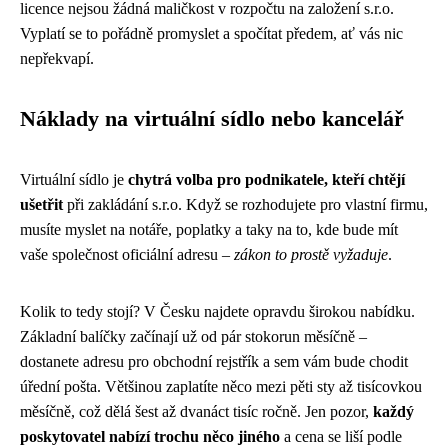
licence nejsou žádná maličkost v rozpočtu na založení s.r.o.
Vyplatí se to pořádně promyslet a spočítat předem, ať vás nic
nepřekvapí.
Náklady na virtuální sídlo nebo kancelář
Virtuální sídlo je
chytrá volba pro podnikatele, kteří chtějí
ušetřit
při zakládání s.r.o. Když se rozhodujete pro vlastní firmu,
musíte myslet na notáře, poplatky a taky na to, kde bude mít
vaše společnost oficiální adresu –
zákon to prostě vyžaduje
.
Kolik to tedy stojí? V Česku najdete opravdu širokou nabídku.
Základní balíčky začínají už od pár stokorun měsíčně –
dostanete adresu pro obchodní rejstřík a sem vám bude chodit
úřední pošta. Většinou zaplatíte něco mezi pěti sty až tisícovkou
měsíčně, což dělá šest až dvanáct tisíc ročně. Jen pozor,
každý
poskytovatel nabízí trochu něco jiného
a cena se liší podle