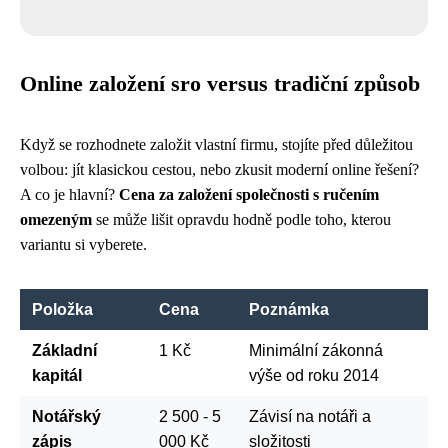
Online založení sro versus tradiční způsob
Když se rozhodnete založit vlastní firmu, stojíte před důležitou
volbou: jít klasickou cestou, nebo zkusit moderní online řešení?
A co je hlavní?
Cena za založení společnosti s ručením
omezeným
se může lišit opravdu hodně podle toho, kterou
variantu si vyberete.
Položka
Cena
Poznámka
Základní
1 Kč
Minimální zákonná
kapitál
výše od roku 2014
Notářský
2 500 - 5
Závisí na notáři a
zápis
000 Kč
složitosti