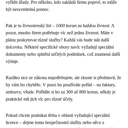
vyřídit úřady. Pro někoho, kdo zakládá firmu poprvé, to může
být neocenitelná pomoc.
Pak je tu
živnostenský list – 1000 korun za každou živnost.
A
pozor, mnoho firem potřebuje víc než jednu živnost. Máte v
plánu poskytovat různé služby? Každá vás bude stát další
tisícovku. Některé specifické obory navíc vyžadují speciální
dokumenty nebo splnění určitých podmínek, což znamená další
výdaje.
Razítko sice ze zákona nepotřebujete, ale zkuste si představit, že
by vám ho chybělo. V praxi ho používáte pořád – na faktury,
smlouvy, všude. Pořídíte si ho za 300 až 800 korun, někdy je
praktické mít jich víc pro různé účely.
Pokud chcete podnikat třeba v oblasti vyžadující speciální
licence – dejme tomu bezpečnostní služby nebo něco z