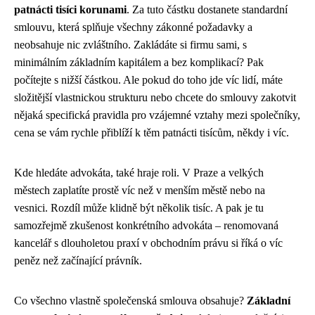
patnácti tisíci korunami
. Za tuto částku dostanete standardní
smlouvu, která splňuje všechny zákonné požadavky a
neobsahuje nic zvláštního. Zakládáte si firmu sami, s
minimálním základním kapitálem a bez komplikací? Pak
počítejte s nižší částkou. Ale pokud do toho jde víc lidí, máte
složitější vlastnickou strukturu nebo chcete do smlouvy zakotvit
nějaká specifická pravidla pro vzájemné vztahy mezi společníky,
cena se vám rychle přiblíží k těm patnácti tisícům, někdy i víc.
Kde hledáte advokáta, také hraje roli. V Praze a velkých
městech zaplatíte prostě víc než v menším městě nebo na
vesnici. Rozdíl může klidně být několik tisíc. A pak je tu
samozřejmě zkušenost konkrétního advokáta – renomovaná
kancelář s dlouholetou praxí v obchodním právu si říká o víc
peněz než začínající právník.
Co všechno vlastně společenská smlouva obsahuje?
Základní