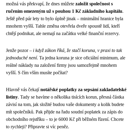
možná vás překvapí, že dnes můžete
založit společnost s
ručením omezeným už s pouhou 1 Kč základního kapitálu
.
Ještě před pár lety to bylo úplně jinak – minimální hranice byla
mnohem vyšší. Tahle změna otevřela dveře spoustě lidí, kteří
chtějí podnikat, ale nemají na začátku velké finanční rezervy.
Jenže pozor –
i když zákon říká, že stačí koruna, v praxi to tak
jednoduché není
. Ta jedna koruna je sice oficiální minimum, ale
reálné náklady na založení firmy jsou samozřejmě mnohem
vyšší. S čím vším musíte počítat?
Hlavně vás čekají
notářské poplatky za sepsání zakladatelské
listiny
. Tady se bavíme o několika tisících korun, přesná částka
závisí na tom, jak složité budou vaše dokumenty a kolik budete
mít společníků. Pak přijde na řadu soudní poplatek za zápis do
obchodního rejstříku – to je 6000 Kč při běžném řízení. Chcete
to rychleji? Připravte si víc peněz.