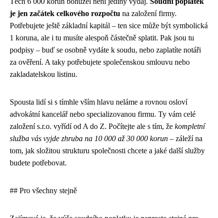
Těch 6 000 korun bohužel není jediný výdaj.
Soudní poplatek
je jen začátek celkového rozpočtu
na založení firmy.
Potřebujete ještě základní kapitál – ten sice může být symbolická
1 koruna, ale i tu musíte alespoň částečně splatit. Pak jsou tu
podpisy – buď se osobně vydáte k soudu, nebo zaplatíte notáři
za ověření. A taky potřebujete společenskou smlouvu nebo
zakladatelskou listinu.
Spousta lidí si s tímhle vším hlavu neláme a rovnou osloví
advokátní kancelář nebo specializovanou firmu. Ty vám celé
založení s.r.o. vyřídí od A do Z. Počítejte ale s tím, že
kompletní
služba vás vyjde zhruba na 10 000 až 30 000 korun
– záleží na
tom, jak složitou strukturu společnosti chcete a jaké další služby
budete potřebovat.
## Pro všechny stejně