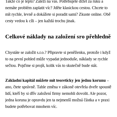
Takže co je lepší? Záleží na vás. Potřebujete držet za ruku a
nemáte problém zaplatit víc? Jděte klasickou cestou. Chcete to
mít rychle, levně a dokážete si poradit sami? Zkuste online. Obě
cesty vedou k cíli – jen každá trochu jinak.
Celkové náklady na založení sro přehledně
Chystáte se založit s.r.o.? Připravte si peněženku, protože i když
to na první pohled může vypadat jednoduše, náklady se rychle
sečtou. Pojďme si projít, kolik vás to skutečně bude stát.
Základní kapitál můžete mít teoreticky jen jednu korunu
–
ano, čtete správně. Tahle změna v zákoně otevřela dveře spoustě
lidí, kteří by si dřív založení firmy nemohli dovolit. Ale pozor,
jedna koruna je opravdu jen ta nejmenší možná částka a v praxi
budete potřebovat mnohem víc.