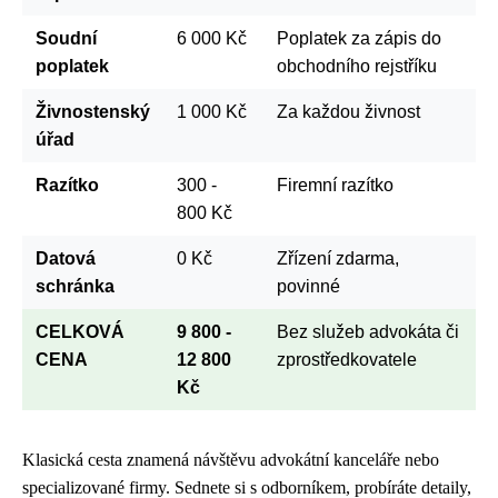
Soudní
6 000 Kč
Poplatek za zápis do
poplatek
obchodního rejstříku
Živnostenský
1 000 Kč
Za každou živnost
úřad
Razítko
300 -
Firemní razítko
800 Kč
Datová
0 Kč
Zřízení zdarma,
schránka
povinné
CELKOVÁ
9 800 -
Bez služeb advokáta či
CENA
12 800
zprostředkovatele
Kč
Klasická cesta znamená návštěvu advokátní kanceláře nebo
specializované firmy. Sednete si s odborníkem, probíráte detaily,