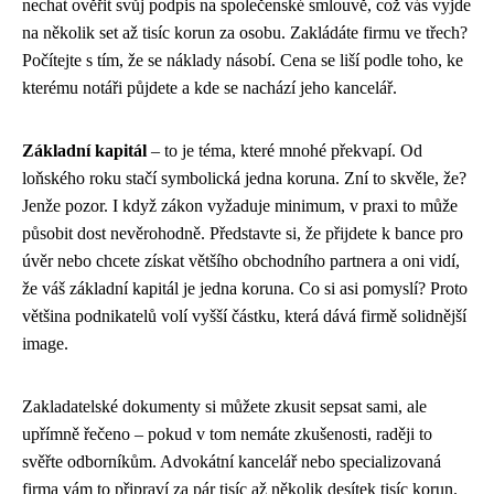
nechat ověřit svůj podpis na společenské smlouvě, což vás vyjde
na několik set až tisíc korun za osobu. Zakládáte firmu ve třech?
Počítejte s tím, že se náklady násobí. Cena se liší podle toho, ke
kterému notáři půjdete a kde se nachází jeho kancelář.
Základní kapitál
– to je téma, které mnohé překvapí. Od
loňského roku stačí symbolická jedna koruna. Zní to skvěle, že?
Jenže pozor. I když zákon vyžaduje minimum, v praxi to může
působit dost nevěrohodně. Představte si, že přijdete k bance pro
úvěr nebo chcete získat většího obchodního partnera a oni vidí,
že váš základní kapitál je jedna koruna. Co si asi pomyslí? Proto
většina podnikatelů volí vyšší částku, která dává firmě solidnější
image.
Zakladatelské dokumenty si můžete zkusit sepsat sami, ale
upřímně řečeno – pokud v tom nemáte zkušenosti, raději to
svěřte odborníkům. Advokátní kancelář nebo specializovaná
firma vám to připraví za pár tisíc až několik desítek tisíc korun.