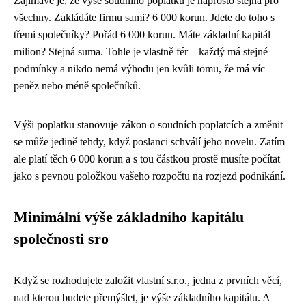
Zajímavé je, že výše soudního poplatku je naprosto stejná pro
všechny. Zakládáte firmu sami? 6 000 korun. Jdete do toho s
třemi společníky? Pořád 6 000 korun. Máte základní kapitál
milion? Stejná suma. Tohle je vlastně fér – každý má stejné
podmínky a nikdo nemá výhodu jen kvůli tomu, že má víc
peněz nebo méně společníků.
Výši poplatku stanovuje zákon o soudních poplatcích a změnit
se může jedině tehdy, když poslanci schválí jeho novelu. Zatím
ale platí těch 6 000 korun a s tou částkou prostě musíte počítat
jako s pevnou položkou vašeho rozpočtu na rozjezd podnikání.
Minimální výše základního kapitálu
společnosti sro
Když se rozhodujete založit vlastní s.r.o., jedna z prvních věcí,
nad kterou budete přemýšlet, je výše základního kapitálu. A