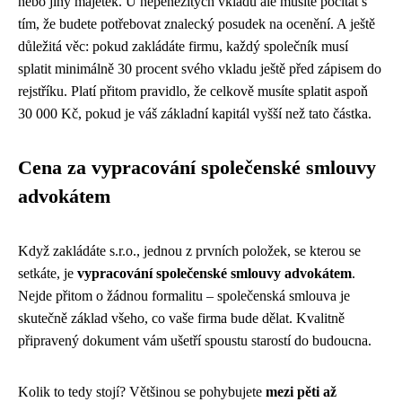
nebo jiný majetek. U nepeněžitých vkladů ale musíte počítat s
tím, že budete potřebovat znalecký posudek na ocenění. A ještě
důležitá věc: pokud zakládáte firmu, každý společník musí
splatit minimálně 30 procent svého vkladu ještě před zápisem do
rejstříku. Platí přitom pravidlo, že celkově musíte splatit aspoň
30 000 Kč, pokud je váš základní kapitál vyšší než tato částka.
Cena za vypracování společenské smlouvy
advokátem
Když zakládáte s.r.o., jednou z prvních položek, se kterou se
setkáte, je
vypracování společenské smlouvy advokátem
.
Nejde přitom o žádnou formalitu – společenská smlouva je
skutečně základ všeho, co vaše firma bude dělat. Kvalitně
připravený dokument vám ušetří spoustu starostí do budoucna.
Kolik to tedy stojí? Většinou se pohybujete
mezi pěti až