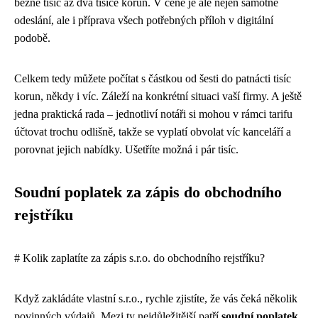
běžně tisíc až dva tisíce korun. V ceně je ale nejen samotné
odeslání, ale i příprava všech potřebných příloh v digitální
podobě.
Celkem tedy můžete počítat s částkou od šesti do patnácti tisíc
korun, někdy i víc. Záleží na konkrétní situaci vaší firmy. A ještě
jedna praktická rada – jednotliví notáři si mohou v rámci tarifu
účtovat trochu odlišně, takže se vyplatí obvolat víc kanceláří a
porovnat jejich nabídky. Ušetříte možná i pár tisíc.
Soudní poplatek za zápis do obchodního
rejstříku
# Kolik zaplatíte za zápis s.r.o. do obchodního rejstříku?
Když zakládáte vlastní s.r.o., rychle zjistíte, že vás čeká několik
povinných výdajů. Mezi ty nejdůležitější patří
soudní poplatek