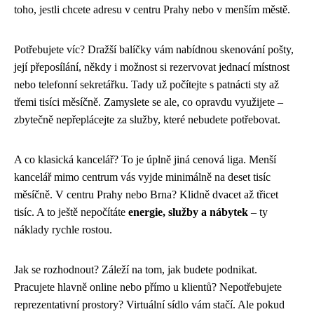
toho, jestli chcete adresu v centru Prahy nebo v menším městě.
Potřebujete víc? Dražší balíčky vám nabídnou skenování pošty,
její přeposílání, někdy i možnost si rezervovat jednací místnost
nebo telefonní sekretářku. Tady už počítejte s patnácti sty až
třemi tisíci měsíčně. Zamyslete se ale, co opravdu využijete –
zbytečně nepřeplácejte za služby, které nebudete potřebovat.
A co klasická kancelář? To je úplně jiná cenová liga. Menší
kancelář mimo centrum vás vyjde minimálně na deset tisíc
měsíčně. V centru Prahy nebo Brna? Klidně dvacet až třicet
tisíc. A to ještě nepočítáte
energie, služby a nábytek
– ty
náklady rychle rostou.
Jak se rozhodnout? Záleží na tom, jak budete podnikat.
Pracujete hlavně online nebo přímo u klientů? Nepotřebujete
reprezentativní prostory? Virtuální sídlo vám stačí. Ale pokud