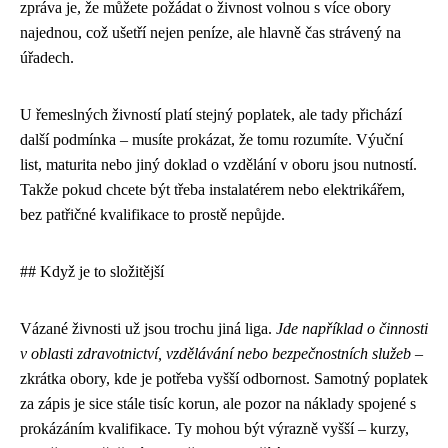
zpráva je, že můžete požádat o živnost volnou s více obory
najednou, což ušetří nejen peníze, ale hlavně čas strávený na
úřadech.
U řemeslných živností platí stejný poplatek, ale tady přichází
další podmínka – musíte prokázat, že tomu rozumíte. Výuční
list, maturita nebo jiný doklad o vzdělání v oboru jsou nutností.
Takže pokud chcete být třeba instalatérem nebo elektrikářem,
bez patřičné kvalifikace to prostě nepůjde.
## Když je to složitější
Vázané živnosti už jsou trochu jiná liga.
Jde například o činnosti
v oblasti zdravotnictví, vzdělávání nebo bezpečnostních služeb
–
zkrátka obory, kde je potřeba vyšší odbornost. Samotný poplatek
za zápis je sice stále tisíc korun, ale pozor na náklady spojené s
prokázáním kvalifikace. Ty mohou být výrazně vyšší – kurzy,