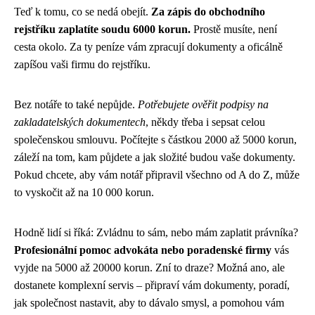
Teď k tomu, co se nedá obejít.
Za zápis do obchodního
rejstříku zaplatíte soudu 6000 korun.
Prostě musíte, není
cesta okolo. Za ty peníze vám zpracují dokumenty a oficálně
zapíšou vaši firmu do rejstříku.
Bez notáře to také nepůjde.
Potřebujete ověřit podpisy na
zakladatelských dokumentech
, někdy třeba i sepsat celou
společenskou smlouvu. Počítejte s částkou 2000 až 5000 korun,
záleží na tom, kam půjdete a jak složité budou vaše dokumenty.
Pokud chcete, aby vám notář připravil všechno od A do Z, může
to vyskočit až na 10 000 korun.
Hodně lidí si říká: Zvládnu to sám, nebo mám zaplatit právníka?
Profesionální pomoc advokáta nebo poradenské firmy
vás
vyjde na 5000 až 20000 korun. Zní to draze? Možná ano, ale
dostanete komplexní servis – připraví vám dokumenty, poradí,
jak společnost nastavit, aby to dávalo smysl, a pomohou vám