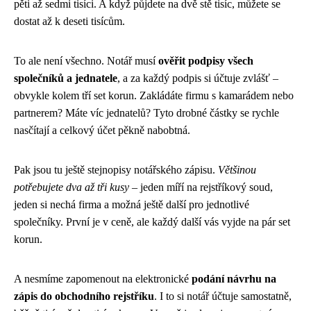
pěti až sedmi tisíci. A když půjdete na dvě stě tisíc, můžete se
dostat až k deseti tisícům.
To ale není všechno. Notář musí
ověřit podpisy všech
společníků a jednatele
, a za každý podpis si účtuje zvlášť –
obvykle kolem tří set korun. Zakládáte firmu s kamarádem nebo
partnerem? Máte víc jednatelů? Tyto drobné částky se rychle
nasčítají a celkový účet pěkně nabobtná.
Pak jsou tu ještě stejnopisy notářského zápisu.
Většinou
potřebujete dva až tři kusy
– jeden míří na rejstříkový soud,
jeden si nechá firma a možná ještě další pro jednotlivé
společníky. První je v ceně, ale každý další vás vyjde na pár set
korun.
A nesmíme zapomenout na elektronické
podání návrhu na
zápis do obchodního rejstříku
. I to si notář účtuje samostatně,