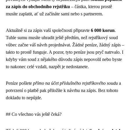
za zápis do obchodního rejstříku
– částka, kterou prostě
musíte zaplatit, ať už začínáte sami nebo s partnerem.
Aktuálně si za zápis vaší společnosti připravte
6 000 korun
.
Tuhle sumu musíte uhradit ještě předtím, než rejstříkový soud
vůbec začne váš návrh projednávat. Žádné peníze, žádný zápis –
takto to prostě funguje. A pozor, tyto peníze jsou pryč natrvalo. I
kdyby vám soud z nějakého důvodu zápis nepovolil nebo byste
to nakonec celé vzdali, nazpět je nedostanete.
Peníze pošlete
přímo na účet příslušného rejstříkového soudu
a
potvrzení o platbě pak přiložíte k návrhu na zápis. Bez tohoto
dokladu to nepůjde.
## Co všechno vás ještě čeká?