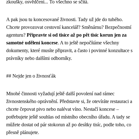
zkoušky, osvědčení... To všechno se sčítá.
A pak jsou tu koncesované živnosti. Tady už jde do tuhého.
Chcete provozovat cestovní kancelář? Směnárnu? Bezpečnostní
agenturu?
Připravte si od tisíce až po pět tisíc korun jen za
samotné udělení koncese
. A to ještě nepočítáme všechny
dokumenty, které musíte připravit, a často i povinné konzultace s
právníky nebo dalšími odborníky.
## Nejde jen o živnosťák
Mnohé činnosti vyžadují ještě další povolení nad rámec
živnostenského oprávnění. Představte si, že otevíráte restauraci a
chcete čepovat pivo nebo nalévat víno. Nestačí koncese –
potřebujete ještě souhlas od místního obecního úřadu. A tady se
můžete dostat od pár stokorun až po desítky tisíc, podle toho, co
přesně plánujete.