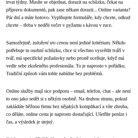
trvat týdny. Musíte se objednat, dorazit na schůzku, čekat na
přípravu dokumentů, pak zase někam dorazit... Online varianta?
Pár dní a máte hotovo. Vyplňujete formuláře, kdy chcete, odkud
chcete – třeba v neděli večer v pyžamu s kávou v ruce.
Samozřejmě,
založení sro cenou
není jediné kritérium. Někdo
potřebuje tu osobní schůzku, chce si všechno vysvětlit tváří v
tvář, má specifické požadavky nebo prostě oceňuje, když má
vedle sebe zkušeného profesionála. To je naprosto v pořádku.
Tradiční způsob vám tohle nabídne bez problémů.
Online služby mají sice podporu – email, telefon, chat – ale není
to ono jako sedět si s někým osobně. Na druhou stranu, pokud
zakládáte běžnou firmu bez nějakých komplikací a víte zhruba,
co děláte, online cesta je naprosto dostačující. Ušetříte peníze i
čas, a výsledek je stejný.