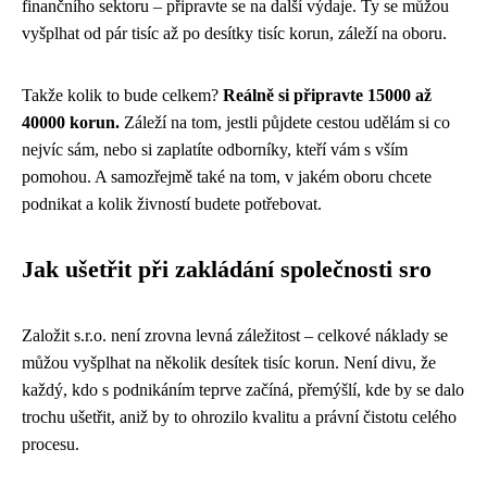
finančního sektoru – připravte se na další výdaje. Ty se můžou
vyšplhat od pár tisíc až po desítky tisíc korun, záleží na oboru.
Takže kolik to bude celkem?
Reálně si připravte 15000 až
40000 korun.
Záleží na tom, jestli půjdete cestou udělám si co
nejvíc sám, nebo si zaplatíte odborníky, kteří vám s vším
pomohou. A samozřejmě také na tom, v jakém oboru chcete
podnikat a kolik živností budete potřebovat.
Jak ušetřit při zakládání společnosti sro
Založit s.r.o. není zrovna levná záležitost – celkové náklady se
můžou vyšplhat na několik desítek tisíc korun. Není divu, že
každý, kdo s podnikáním teprve začíná, přemýšlí, kde by se dalo
trochu ušetřit, aniž by to ohrozilo kvalitu a právní čistotu celého
procesu.