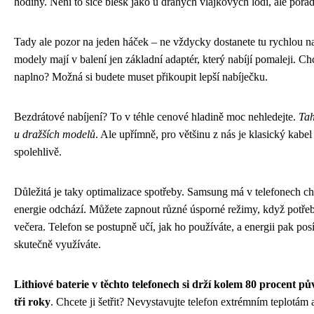
hodiny. Není to sice blesk jako u drahých vlajkových lodí, ale pořád
Tady ale pozor na jeden háček – ne vždycky dostanete tu rychlou na
modely mají v balení jen základní adaptér, který nabíjí pomaleji. Ch
naplno? Možná si budete muset přikoupit lepší nabíječku.
Bezdrátové nabíjení? To v téhle cenové hladině moc nehledejte.
Tah
u dražších modelů
. Ale upřímně, pro většinu z nás je klasický kabe
spolehlivě.
Důležitá je taky optimalizace spotřeby. Samsung má v telefonech chy
energie odchází. Můžete zapnout různé úsporné režimy, když potřeb
večera. Telefon se postupně učí, jak ho používáte, a energii pak posí
skutečně využíváte.
Lithiové baterie v těchto telefonech si drží kolem 80 procent p
tři roky
. Chcete ji šetřit? Nevystavujte telefon extrémním teplotám 