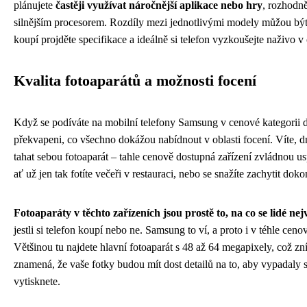
plánujete
častěji využívat náročnější aplikace nebo hry
, rozhodn
silnějším procesorem. Rozdíly mezi jednotlivými modely můžou být 
koupí projděte specifikace a ideálně si telefon vyzkoušejte naživo 
Kvalita fotoaparátů a možnosti focení
Když se podíváte na mobilní telefony Samsung v cenové kategorii 
překvapeni, co všechno dokážou nabídnout v oblasti focení. Víte, d
tahat sebou fotoaparát – tahle cenově dostupná zařízení zvládnou us
ať už jen tak fotíte večeři v restauraci, nebo se snažíte zachytit do
Fotoaparáty v těchto zařízeních jsou prostě to, na co se lidé nejv
jestli si telefon koupí nebo ne. Samsung to ví, a proto i v téhle ce
Většinou tu najdete hlavní fotoaparát s 48 až 64 megapixely, což zní 
znamená, že vaše fotky budou mít dost detailů na to, aby vypadaly s
vytisknete.