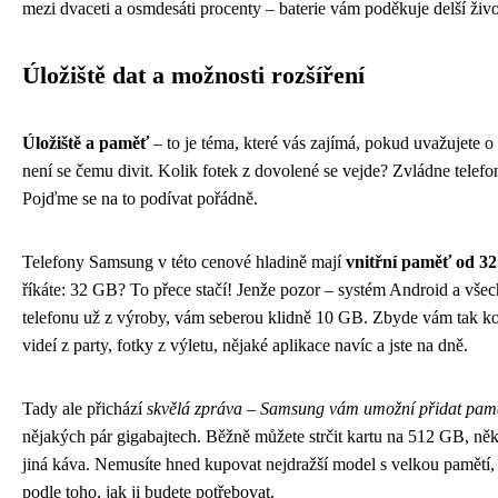
mezi dvaceti a osmdesáti procenty – baterie vám poděkuje delší živo
Úložiště dat a možnosti rozšíření
Úložiště a paměť
– to je téma, které vás zajímá, pokud uvažujete
není se čemu divit. Kolik fotek z dovolené se vejde? Zvládne telefo
Pojďme se na to podívat pořádně.
Telefony Samsung v této cenové hladině mají
vnitřní paměť od 3
říkáte: 32 GB? To přece stačí! Jenže pozor – systém Android a všec
telefonu už z výroby, vám seberou klidně 10 GB. Zbyde vám tak k
videí z party, fotky z výletu, nějaké aplikace navíc a jste na dně.
Tady ale přichází
skvělá zpráva – Samsung vám umožní přidat pam
nějakých pár gigabajtech. Běžně můžete strčit kartu na 512 GB, n
jiná káva. Nemusíte hned kupovat nejdražší model s velkou pamětí, p
podle toho, jak ji budete potřebovat.