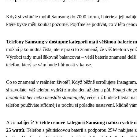
Když si vybíráte mobil Samsung do 7000 korun, baterie a její nabíje
které byste měli koukat pozorně. Pojďme se podívat, co v této cenov
Telefony Samsung v dostupné kategorii mají většinou baterie 
možná jako nudná čísla, ale v praxi to znamená, že váš telefon vydr
Výrobci tady musí šikovně balancovat – větší baterie znamená delší vý
telefon, který se vám bude hůř nosit v kapse.
Co to znamená v reálném životě? Když běžně scrollujete Instagram, 
si zavoláte, váš telefon vydrží zhruba den až den a půl.
Pokud ale pa
mobilních her nebo neustále streamujete
, večer už budete hledat na
telefon používáte střídměji a trochu si poladíte nastavení, klidně vá
A co nabíjení?
V téhle cenové kategorii Samsung nabízí rychlé 
25 wattů
. Telefon s pětitisícovou baterií a podporou 25W nabijete 