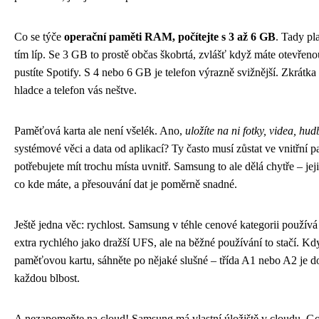
Co se týče
operační paměti RAM, počítejte s 3 až 6 GB
. Tady pl
tím líp. Se 3 GB to prostě občas škobrtá, zvlášť když máte otevřenou
pustíte Spotify. S 4 nebo 6 GB je telefon výrazně svižnější. Zkrátka
hladce a telefon vás neštve.
Paměťová karta ale není všelék. Ano,
uložíte na ni fotky, videa, hud
systémové věci a data od aplikací? Ty často musí zůstat ve vnitřní p
potřebujete mít trochu místa uvnitř. Samsung to ale dělá chytře – j
co kde máte, a přesouvání dat je poměrně snadné.
Ještě jedna věc: rychlost. Samsung v téhle cenové kategorii použív
extra rychlého jako dražší UFS, ale na běžné používání to stačí. Kd
paměťovou kartu, sáhněte po nějaké slušné – třída A1 nebo A2 je do
každou blbost.
A nezapomeňte na cloud! Samsung má vlastní úložiště v cloudu, 