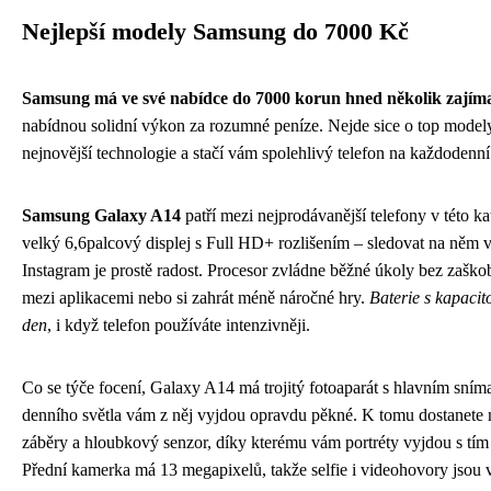
Nejlepší modely Samsung do 7000 Kč
Samsung má ve své nabídce do 7000 korun hned několik zajím
nabídnou solidní výkon za rozumné peníze. Nejde sice o top modely
nejnovější technologie a stačí vám spolehlivý telefon na každodenní 
Samsung Galaxy A14
patří mezi nejprodávanější telefony v této ka
velký 6,6palcový displej s Full HD+ rozlišením – sledovat na něm
Instagram je prostě radost. Procesor zvládne běžné úkoly bez zaškob
mezi aplikacemi nebo si zahrát méně náročné hry.
Baterie s kapacit
den
, i když telefon používáte intenzivněji.
Co se týče focení, Galaxy A14 má trojitý fotoaparát s hlavním sní
denního světla vám z něj vyjdou opravdu pěkné. K tomu dostanete m
záběry a hloubkový senzor, díky kterému vám portréty vyjdou s t
Přední kamerka má 13 megapixelů, takže selfie i videohovory jsou 