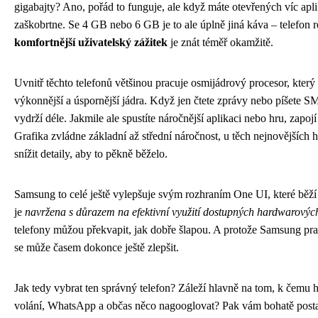
gigabajty? Ano, pořád to funguje, ale když máte otevřených víc apli
zaškobrtne. Se 4 GB nebo 6 GB je to ale úplně jiná káva – telefon r
komfortnější uživatelský zážitek
je znát téměř okamžitě.
Uvnitř těchto telefonů většinou pracuje osmijádrový procesor, který
výkonnější a úspornější jádra. Když jen čtete zprávy nebo píšete SM
vydrží déle. Jakmile ale spustíte náročnější aplikaci nebo hru, zapoj
Grafika zvládne základní až střední náročnost, u těch nejnovějších
snížit detaily, aby to pěkně běželo.
Samsung to celé ještě vylepšuje svým rozhraním One UI, které běž
je
navržena s důrazem na efektivní využití dostupných hardwarovýc
telefony můžou překvapit, jak dobře šlapou. A protože Samsung pra
se může časem dokonce ještě zlepšit.
Jak tedy vybrat ten správný telefon? Záleží hlavně na tom, k čemu 
volání, WhatsApp a občas něco nagooglovat? Pak vám bohatě posta