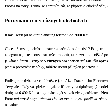
Photos na fotky. Takhle se nemusíte bát, že přijdete o důležité věci,
Porovnání cen v různých obchodech
# Jak ušetřit při nákupu Samsung telefonu do 7000 Kč
Chcete Samsung telefon a máte rozpočet do sedmi tisíc? Pak jste na
kategorii najdete spoustu slušných modelů, které zvládnou běžné p
je kámen úrazu –
ceny se v různých obchodech můžou lišit opr
práci a porovnáte nabídky, můžete ušetřit pěkných pár stovek.
Podívejte se třeba na velké řetězce jako Alza, Datart nebo Electrow
slevy, ale někdy vás překvapí, jak se liší ceny na úplně stejný mod
druhý za 6 490 Kč – a hop, máte o pět stovek víc v peněžence. Není 
Proto
má prostě smysl věnovat chvilku tomu, abyste prošli víc obch
napadne.