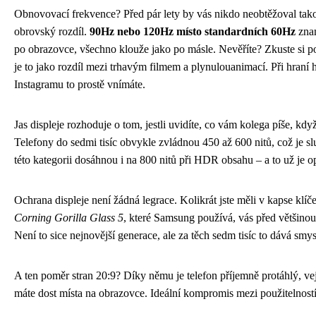
Obnovovací frekvence? Před pár lety by vás nikdo neobtěžoval takov
obrovský rozdíl.
90Hz nebo 120Hz místo standardních 60Hz
znam
po obrazovce, všechno klouže jako po másle. Nevěříte? Zkuste si por
je to jako rozdíl mezi trhavým filmem a plynulouanimací. Při hraní 
Instagramu to prostě vnímáte.
Jas displeje rozhoduje o tom, jestli uvidíte, co vám kolega píše, kdy
Telefony do sedmi tisíc obvykle zvládnou 450 až 600 nitů, což je s
této kategorii dosáhnou i na 800 nitů při HDR obsahu – a to už je o
Ochrana displeje není žádná legrace. Kolikrát jste měli v kapse klíče 
Corning Gorilla Glass 5
, které Samsung používá, vás před většinou
Není to sice nejnovější generace, ale za těch sedm tisíc to dává smys
A ten poměr stran 20:9? Díky němu je telefon příjemně protáhlý, ve
máte dost místa na obrazovce. Ideální kompromis mezi použitelnost