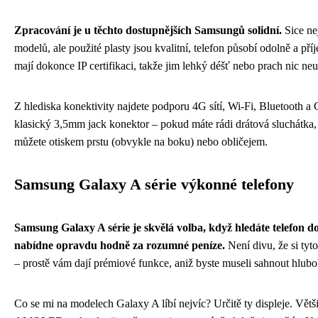
Zpracování je u těchto dostupnějších Samsungů solidní.
Sice ne
modelů, ale použité plasty jsou kvalitní, telefon působí odolně a př
mají dokonce IP certifikaci, takže jim lehký déšť nebo prach nic neu
Z hlediska konektivity najdete podporu 4G sítí, Wi-Fi, Bluetooth a
klasický 3,5mm jack konektor – pokud máte rádi drátová sluchátka,
můžete otiskem prstu (obvykle na boku) nebo obličejem.
Samsung Galaxy A série výkonné telefony
Samsung Galaxy A série je skvělá volba, když hledáte telefon 
nabídne opravdu hodně za rozumné peníze.
Není divu, že si tyt
– prostě vám dají prémiové funkce, aniž byste museli sahnout hlub
Co se mi na modelech Galaxy A líbí nejvíc? Určitě ty displeje. Větš