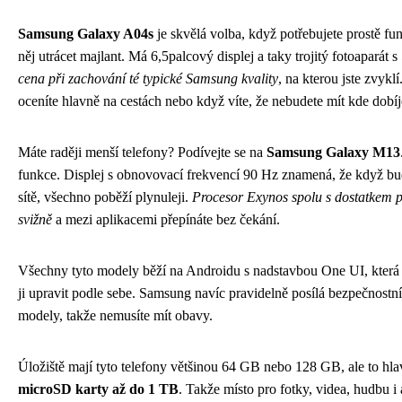
Samsung Galaxy A04s
je skvělá volba, když potřebujete prostě fu
něj utrácet majlant. Má 6,5palcový displej a taky trojitý fotoapará
cena při zachování té typické Samsung kvality
, na kterou jste zvyk
oceníte hlavně na cestách nebo když víte, že nebudete mít kde dobíj
Máte raději menší telefony? Podívejte se na
Samsung Galaxy M13
funkce. Displej s obnovovací frekvencí 90 Hz znamená, že když bu
sítě, všechno poběží plynuleji.
Procesor Exynos spolu s dostatkem pa
svižně
a mezi aplikacemi přepínáte bez čekání.
Všechny tyto modely běží na Androidu s nadstavbou One UI, která j
ji upravit podle sebe. Samsung navíc pravidelně posílá bezpečnostní 
modely, takže nemusíte mít obavy.
Úložiště mají tyto telefony většinou 64 GB nebo 128 GB, ale to hl
microSD karty až do 1 TB
. Takže místo pro fotky, videa, hudbu i 