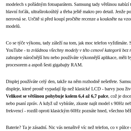
modelech s pořádným fotoaparátem. Samsung tady většinou nabízí te
hlavní foťák, ultraširokoúhlý a třeba ještě makro pro detail. Jenže p
nerovná se. Určitě si před koupí pročtěte recenze a koukněte na vzo
modelů.
Co se týče výkonu, tady záleží na tom, jak moc telefon vyždímáte. Su
YouTube - to
zvládnou všechny modely v této cenové kategorii bez 
zahrajete náročnější hru nebo používáte výkonnější aplikace, měli b
procesorem a aspoň šesti gigabajty RAM.
Displej používáte celý den, takže na něm rozhodně nešetřete. S
displeje, které prostě vypadají líp než klasické LCD - barvy jsou živ
Velikost se většinou pohybuje kolem 6,4 až 6,7 palce
, což je doc
nebo psaní zpráv. A když už vybíráte, zkuste najít model s 90Hz
frekvencí - rozdíl oproti klasickým 60Hz poznáte hned, všechno běží
Baterie? Ta je zásadní. Nic vás nenaštvě víc než telefon, co v půlc