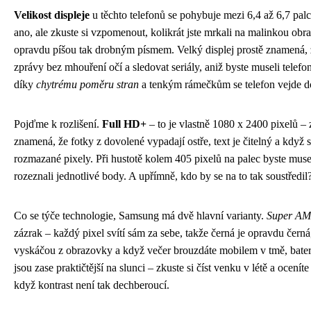
Velikost displeje
u těchto telefonů se pohybuje mezi 6,4 až 6,7 pa
ano, ale zkuste si vzpomenout, kolikrát jste mrkali na malinkou obra
opravdu píšou tak drobným písmem. Velký displej prostě znamená, 
zprávy bez mhouření očí a sledovat seriály, aniž byste museli telefo
díky
chytrému poměru stran
a tenkým rámečkům se telefon vejde do 
Pojďme k rozlišení.
Full HD+
– to je vlastně 1080 x 2400 pixelů – z
znamená, že fotky z dovolené vypadají ostře, text je čitelný a když s
rozmazané pixely. Při hustotě kolem 405 pixelů na palec byste muse
rozeznali jednotlivé body. A upřímně, kdo by se na to tak soustředil
Co se týče technologie, Samsung má dvě hlavní varianty.
Super A
zázrak – každý pixel svítí sám za sebe, takže černá je opravdu čern
vyskáčou z obrazovky a když večer brouzdáte mobilem v tmě, bate
jsou zase praktičtější na slunci – zkuste si číst venku v létě a oceníte
když kontrast není tak dechberoucí.