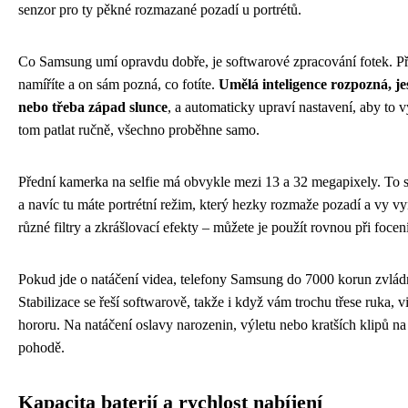
senzor pro ty pěkné rozmazané pozadí u portrétů.
Co Samsung umí opravdu dobře, je softwarové zpracování fotek. Před
namíříte a on sám pozná, co fotíte.
Umělá inteligence rozpozná, jest
nebo třeba západ slunce
, a automaticky upraví nastavení, aby to v
tom patlat ručně, všechno proběhne samo.
Přední kamerka na selfie má obvykle mezi 13 a 32 megapixely. To st
a navíc tu máte portrétní režim, který hezky rozmaže pozadí a vy 
různé filtry a zkrášlovací efekty – můžete je použít rovnou při focen
Pokud jde o natáčení videa, telefony Samsung do 7000 korun zvlád
Stabilizace se řeší softwarově, takže i když vám trochu třese ruka,
hororu. Na natáčení oslavy narozenin, výletu nebo kratších klipů na s
pohodě.
Kapacita baterií a rychlost nabíjení