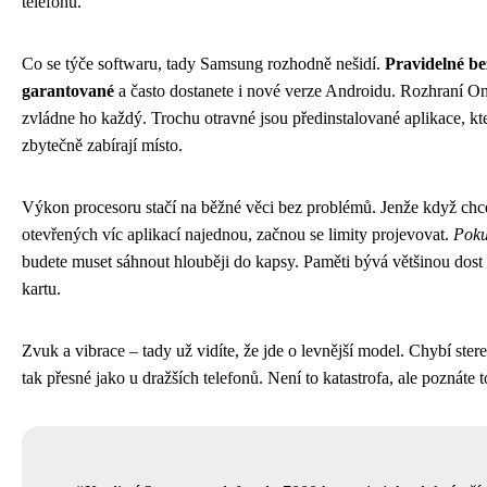
telefonů.
Co se týče softwaru, tady Samsung rozhodně nešidí.
Pravidelné be
garantované
a často dostanete i nové verze Androidu. Rozhraní One
zvládne ho každý. Trochu otravné jsou předinstalované aplikace, k
zbytečně zabírají místo.
Výkon procesoru stačí na běžné věci bez problémů. Jenže když chce
otevřených víc aplikací najednou, začnou se limity projevovat.
Poku
budete muset sáhnout hlouběji do kapsy. Paměti bývá většinou dost
kartu.
Zvuk a vibrace – tady už vidíte, že jde o levnější model. Chybí ster
tak přesné jako u dražších telefonů. Není to katastrofa, ale poznáte t