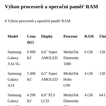
Výkon procesorů a operační paměť RAM
# Výkon procesorů a operační paměť RAM
Model
Cena
Displej
Procesor
RAM
Úlož
(Kč)
Samsung
6 990
6,6" Super
MediaTek
6 GB
128
Galaxy
Kč
AMOLED
Dimensity
A34 5G
1080
Samsung
5 490
6,5" Super
MediaTek
4 GB
128
Galaxy
Kč
AMOLED
Helio
A24
G99
Samsung
4 290
6,6" PLS
MediaTek
4 GB
64 
Galaxy
Kč
LCD
Dimensity