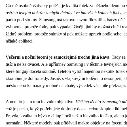
Co mě osobně vždycky potěší, je kvalita fotek za běžného denního 
ostré a telefon dokáže zachytit detaily i ve tmavších koutech fotky
, c
parku pod stromy. Samsung má takovou svou filozofii – barvy dělá
vyhovuje, protože fotky pak vypadají živěji, jiní by možná chtěli real
žádný problém, protože snímky si pak můžete upravit podle sebe, a
nějaké aplikaci.
Večerní a noční focení je samozřejmě trochu jiná káva
. Tady se
tisíc a ne za dvacet. Ale upřímně? Samsung i v těchhle levnějších 
které fungují docela solidně. Telefon vyfotí najednou několik fotek
zkombinuje dohromady. Jasně, s vlajkovými loděmi to nesoupeří, ale
město nebo kamarády u ohně na chatě, výsledek vás mile překvapí.
A není to jen o tom hlavním objektivu.
Většina těchto Samsungů má j
což je pecka, když potřebujete do fotky dostat celou skupinu lidí 
Pravda, kvalita tu bývá o chlup horší než u hlavního foťáku, ale to j
normální. Některé modely pak přidávají makro objektiv na focení dr