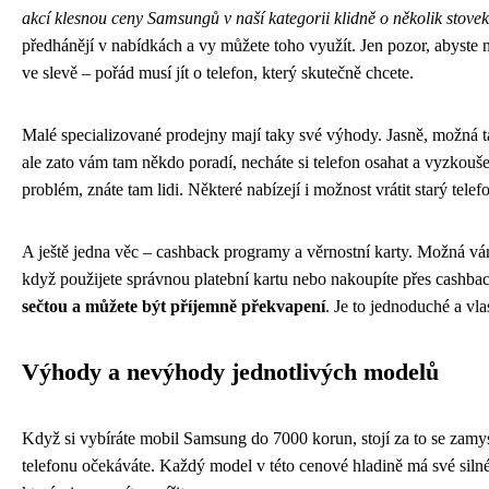
akcí klesnou ceny Samsungů v naší kategorii klidně o několik stovek,
předhánějí v nabídkách a vy můžete toho využít. Jen pozor, abyste ne
ve slevě – pořád musí jít o telefon, který skutečně chcete.
Malé specializované prodejny mají taky své výhody. Jasně, možná t
ale zato vám tam někdo poradí, necháte si telefon osahat a vyzkouše
problém, znáte tam lidi. Některé nabízejí i možnost vrátit starý telef
A ještě jedna věc – cashback programy a věrnostní karty. Možná vám
když použijete správnou platební kartu nebo nakoupíte přes cashbac
sečtou a můžete být příjemně překvapení
. Je to jednoduché a vlas
Výhody a nevýhody jednotlivých modelů
Když si vybíráte mobil Samsung do 7000 korun, stojí za to se zamys
telefonu očekáváte. Každý model v této cenové hladině má své silné s