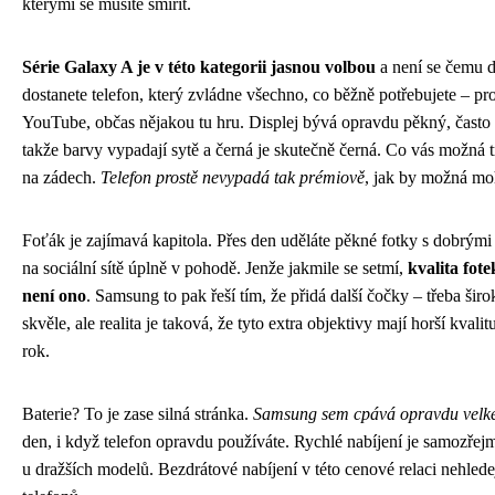
kterými se musíte smířit.
Série Galaxy A je v této kategorii jasnou volbou
a není se čemu d
dostanete telefon, který zvládne všechno, co běžně potřebujete – p
YouTube, občas nějakou tu hru. Displej bývá opravdu pěkný, čas
takže barvy vypadají sytě a černá je skutečně černá. Co vás možná t
na zádech.
Telefon prostě nevypadá tak prémiově
, jak by možná moh
Foťák je zajímavá kapitola. Přes den uděláte pěkné fotky s dobrými
na sociální sítě úplně v pohodě. Jenže jakmile se setmí,
kvalita fot
není ono
. Samsung to pak řeší tím, že přidá další čočky – třeba ši
skvěle, ale realita je taková, že tyto extra objektivy mají horší kvali
rok.
Baterie? To je zase silná stránka.
Samsung sem cpává opravdu velké
den, i když telefon opravdu používáte. Rychlé nabíjení je samozřejm
u dražších modelů. Bezdrátové nabíjení v této cenové relaci nehlede