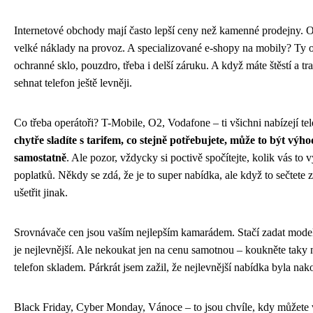
Internetové obchody mají často lepší ceny než kamenné prodejny. O
velké náklady na provoz. A specializované e-shopy na mobily? Ty o
ochranné sklo, pouzdro, třeba i delší záruku. A když máte štěstí a tr
sehnat telefon ještě levněji.
Co třeba operátoři? T-Mobile, O2, Vodafone – ti všichni nabízejí tel
chytře sladíte s tarifem, co stejně potřebujete, může to být výho
samostatně
. Ale pozor, vždycky si poctivě spočítejte, kolik vás to 
poplatků. Někdy se zdá, že je to super nabídka, ale když to sečtete za
ušetřit jinak.
Srovnávače cen jsou vaším nejlepším kamarádem. Stačí zadat model, 
je nejlevnější. Ale nekoukat jen na cenu samotnou – koukněte taky na
telefon skladem. Párkrát jsem zažil, že nejlevnější nabídka byla nak
Black Friday, Cyber Monday, Vánoce – to jsou chvíle, kdy můžete v