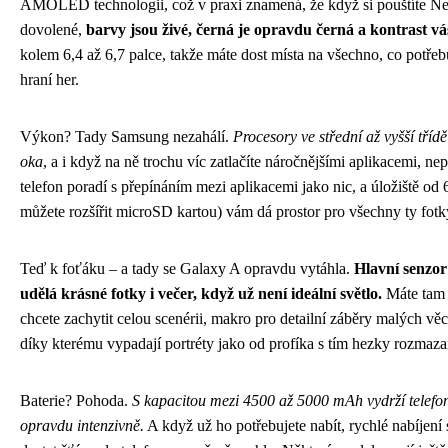
AMOLED technologii, což v praxi znamená, že když si pouštíte Net
dovolené,
barvy jsou živé, černá je opravdu černá a kontrast vá
kolem 6,4 až 6,7 palce, takže máte dost místa na všechno, co potře
hraní her.
Výkon? Tady Samsung nezahálí.
Procesory ve střední až vyšší tříd
oka
, a i když na ně trochu víc zatlačíte náročnějšími aplikacemi, 
telefon poradí s přepínáním mezi aplikacemi jako nic, a úložiště od
můžete rozšířit microSD kartou) vám dá prostor pro všechny ty fotky
Teď k foťáku – a tady se Galaxy A opravdu vytáhla.
Hlavní senzor
udělá krásné fotky i večer, když už není ideální světlo.
Máte tam u
chcete zachytit celou scenérii, makro pro detailní záběry malých věc
díky kterému vypadají portréty jako od profíka s tím hezky rozma
Baterie? Pohoda.
S kapacitou mezi 4500 až 5000 mAh vydrží telefon 
opravdu intenzivně.
A když už ho potřebujete nabít, rychlé nabíjen