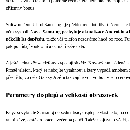
dostat šťávu do telefonu poměrně rychle. Některé modely mají ještě r
příjemný bonus.
Software One UI od Samsungu je přehledný a intuitivní. Nemusíte bý
něm vyznali. Navíc
Samsung poskytuje aktualizace Androidu a 
několik let dopředu
, takže váš telefon nezestárne hned po roce.
pak pohlídají soukromí a ochrání vaše data.
A ještě jedna věc – telefony vypadají skvěle. Kovový rám, skleněná
Prostě telefon, který se nebojíte vytáhnout a který vypadá mnohem dr
přesně to, co dělá Galaxy A sérii tak zajímavou volbou v této cenové
Parametry displejů a velikosti obrazovek
Když si vybíráte Samsung do sedmi tisíc, displej je vlastně to, na c
ranní kávě, cestě do práce i večer na gauči. Takže stojí za to vědět, 