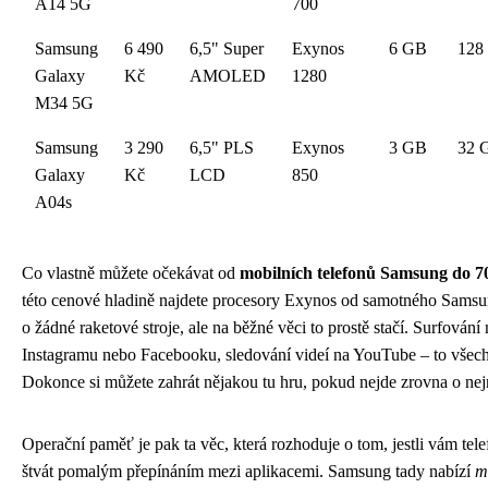
A14 5G
700
Samsung
6 490
6,5" Super
Exynos
6 GB
128
Galaxy
Kč
AMOLED
1280
M34 5G
Samsung
3 290
6,5" PLS
Exynos
3 GB
32 
Galaxy
Kč
LCD
850
A04s
Co vlastně můžete očekávat od
mobilních telefonů Samsung do 7
této cenové hladině najdete procesory Exynos od samotného Sams
o žádné raketové stroje, ale na běžné věci to prostě stačí. Surfování 
Instagramu nebo Facebooku, sledování videí na YouTube – to všec
Dokonce si můžete zahrát nějakou tu hru, pokud nejde zrovna o nejn
Operační paměť je pak ta věc, která rozhoduje o tom, jestli vám tel
štvát pomalým přepínáním mezi aplikacemi. Samsung tady nabízí
m