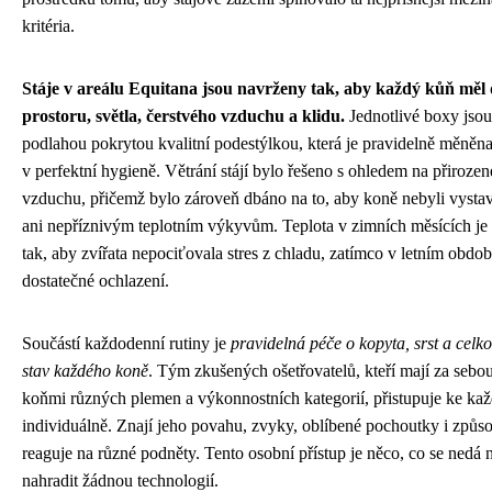
kritéria.
Stáje v areálu Equitana jsou navrženy tak, aby každý kůň měl 
prostoru, světla, čerstvého vzduchu a klidu.
Jednotlivé boxy jsou
podlahou pokrytou kvalitní podestýlkou, která je pravidelně měněn
v perfektní hygieně. Větrání stájí bylo řešeno s ohledem na přiroze
vzduchu, přičemž bylo zároveň dbáno na to, aby koně nebyli vysta
ani nepříznivým teplotním výkyvům. Teplota v zimních měsících je
tak, aby zvířata nepociťovala stres z chladu, zatímco v letním období
dostatečné ochlazení.
Součástí každodenní rutiny je
pravidelná péče o kopyta, srst a celk
stav každého koně
. Tým zkušených ošetřovatelů, kteří mají za sebou
koňmi různých plemen a výkonnostních kategorií, přistupuje ke kaž
individuálně. Znají jeho povahu, zvyky, oblíbené pochoutky i způs
reaguje na různé podněty. Tento osobní přístup je něco, co se nedá 
nahradit žádnou technologií.