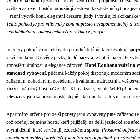
výhledy na okolní jezdecké areály. Velká okna propouštějí dostatek
světla a zároveň hostům umožňují sledovat každodenní rytmus jezd
– ranní výcvik koní, elegantní drezurní jízdy i vzrušující skokanské 
Tento pohled je pro milovníky koní naprosto nezapomenutelný a tvo
neoddělitelnou součást celkového zážitku z pobytu.
Interiéry pokojů jsou laděny do přírodních tónů, které evokují spoje
a světem koní. Dřevěné prvky, teplé barvy a kvalitní materiály vytvá
atmosféru útulnosti a elegance zároveň.
Hotel Equitana vsází na 
standard vybavení
, přičemž každý pokoj disponuje moderním soc
zařízením, pohodlnými postelemi s kvalitními matracemi a veškerý
který si náročný host může přát. Klimatizace, rychlé Wi-Fi připojen
televizory jsou samozřejmostí, stejně jako minibar a trezor pro ulože
Apartmány určené pro delší pobyty jsou vybaveny plně zařízenou 
což oceňují zejména hosté, kteří přijíždějí na delší jezdecké soustře
svými dětmi, které se věnují jezdeckému sportu.
Prostorné obývací 
apartmánů nabízejí dostatečný komfort pro odpočinek po náročném