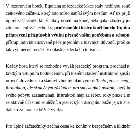
V rezortovém hotelu Equitana se jezdecké lekce staly nedílnou souč
celkového zážitku, který toto místo nabízí svým hostům. Ať už přijí
úplný začátečník, který nikdy nesedl na koně, nebo jako zkušený jez
zdokonalení své techniky,
profesionální instruktoři hotelu Equit
připraveni přizpůsobit výuku přesně vašim potřebám a schop
přístup individualizované péče je jedním z hlavních důvodů, proč se
tak výjimečné pověsti v oblasti jezdeckého turismu.
Každý host, který se rozhodne využít jezdecký program, prochází n
krátkým vstupním hodnocením, při kterém zkušení instruktoři zjistí 
úroveň dovedností a stanoví vhodný plán výuky.
Tento proces není 
formalitou, ale skutečným základem pro smysluplný pokrok
, který 
svého pobytu zaznamenají. Instruktoři mají za sebou roky praxe a m
se aktivně účastnili soutěžních jezdeckých disciplín, takže jejich znal
daleko za hranice běžné výuky.
Pro úplné začátečníky začíná cesta ke koním v bezpečném a klidném