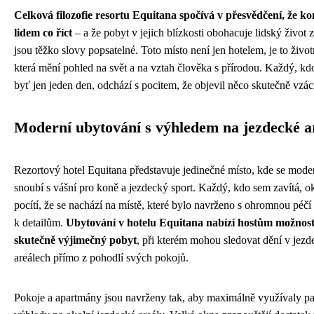
Celková filozofie resortu Equitana spočívá v přesvědčení, že ko
lidem co říct
– a že pobyt v jejich blízkosti obohacuje lidský život 
jsou těžko slovy popsatelné. Toto místo není jen hotelem, je to život
která mění pohled na svět a na vztah člověka s přírodou. Každý, kdo
byť jen jeden den, odchází s pocitem, že objevil něco skutečně vzá
Moderní ubytování s výhledem na jezdecké a
Rezortový hotel Equitana představuje jedinečné místo, kde se mode
snoubí s vášní pro koně a jezdecký sport. Každý, kdo sem zavítá, o
pocítí, že se nachází na místě, které bylo navrženo s ohromnou péčí
k detailům.
Ubytování v hotelu Equitana nabízí hostům možnost
skutečně výjimečný pobyt
, při kterém mohou sledovat dění v jez
areálech přímo z pohodlí svých pokojů.
Pokoje a apartmány jsou navrženy tak, aby maximálně využívaly p