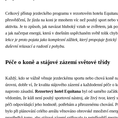
Celkový přístup jezdeckého programu v rezortovém hotelu Equitan
přesvědčení, že jízda na koni je mnohem víc než pouhý sport nebo
aktivita. Je to způsob, jak navázat hluboký vztah se zvířetem, jak p
a jak načerpat energii, která v dnešním uspěchaném světě tolik chyb
lekce je proto pojata jako komplexní zážitek, který propojuje fyzický 
duševní relaxací a radostí z pohybu.
Péče o koně a stájové zázemí světové třídy
Každý, kdo se vážně věnuje jezdeckému sportu nebo chová koně n
úrovni, dobře ví, že kvalita stájového zázemí a každodenní péče o k
naprosto zásadní.
Rezortový hotel Equitana
byl od samého začátk
vědomím, že kůň není pouhý sportovní nástroj, ale živý tvor, který s
péči odpovídající jeho hodnotě, potřebám a přirozenému chování. P
bylo při plánování celého areálu věnováno obrovské množství energ
prostředků tomu, aby stájové zázemí splňovalo ta nejpřísnější mezi