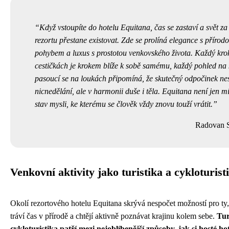
Když vstoupíte do hotelu Equitana, čas se zastaví a svět z
rezortu přestane existovat. Zde se prolíná elegance s přírodou
pohybem a luxus s prostotou venkovského života. Každý kro
cestičkách je krokem blíže k sobě samému, každý pohled na
pasoucí se na loukách připomíná, že skutečný odpočinek ne
nicnedělání, ale v harmonii duše i těla. Equitana není jen mí
stav mysli, ke kterému se člověk vždy znovu touží vrátit.
Radovan S
Venkovní aktivity jako turistika a cykloturist
Okolí rezortového hotelu Equitana skrývá nespočet možností pro ty, 
tráví čas v přírodě a chtějí aktivně poznávat krajinu kolem sebe.
Tur
cykloturistika patří mezi nejoblíbenější způsoby, jak si hosté ho