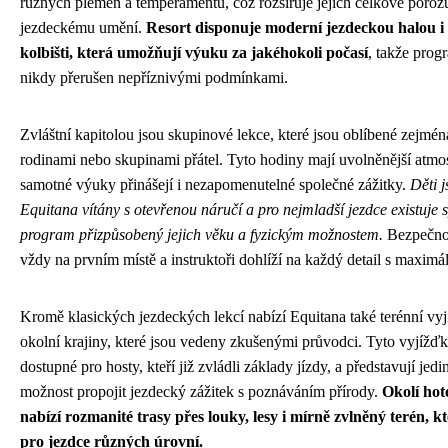
různých plemen a temperamentů, což rozšiřuje jejich celkové poro
jezdeckému umění.
Resort disponuje moderní jezdeckou halou i
kolbišti, která umožňují výuku za jakéhokoli počasí
, takže prog
nikdy přerušen nepříznivými podmínkami.
Zvláštní kapitolou jsou skupinové lekce, které jsou oblíbené zejmé
rodinami nebo skupinami přátel. Tyto hodiny mají uvolněnější atmo
samotné výuky přinášejí i nezapomenutelné společné zážitky.
Děti j
Equitana vítány s otevřenou náručí a pro nejmladší jezdce existuje s
program přizpůsobený jejich věku a fyzickým možnostem.
Bezpečnos
vždy na prvním místě a instruktoři dohlíží na každý detail s maximál
Kromě klasických jezdeckých lekcí nabízí Equitana také terénní vy
okolní krajiny, které jsou vedeny zkušenými průvodci. Tyto vyjížďk
dostupné pro hosty, kteří již zvládli základy jízdy, a představují jed
možnost propojit jezdecký zážitek s poznáváním přírody.
Okolí hot
nabízí rozmanité trasy přes louky, lesy i mírně zvlněný terén, kt
pro jezdce různých úrovní.