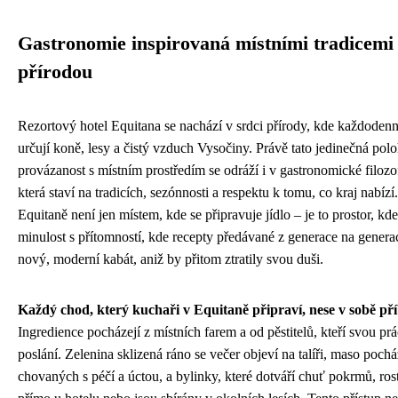
Gastronomie inspirovaná místními tradicemi
přírodou
Rezortový hotel Equitana se nachází v srdci přírody, kde každoden
určují koně, lesy a čistý vzduch Vysočiny. Právě tato jedinečná pol
provázanost s místním prostředím se odráží i v gastronomické filozof
která staví na tradicích, sezónnosti a respektu k tomu, co kraj nabíz
Equitaně není jen místem, kde se připravuje jídlo – je to prostor, kd
minulost s přítomností, kde recepty předávané z generace na generac
nový, moderní kabát, aniž by přitom ztratily svou duši.
Každý chod, který kuchaři v Equitaně připraví, nese v sobě př
Ingredience pocházejí z místních farem a od pěstitelů, kteří svou pr
poslání. Zelenina sklizená ráno se večer objeví na talíři, maso pochá
chovaných s péčí a úctou, a bylinky, které dotváří chuť pokrmů, ros