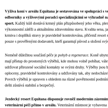
Výživa koní v areálu Equitana je sestavována ve spolupráci s v
odborníky a výživovými poradci specializujícími se výhradně 
sport.
Každý kůň dostává krmný plán přizpůsobený jeho věku, ple
výkonnostní zátěži a aktuálnímu zdravotnímu stavu. Kvalita sena, j
krmiva i doplňků stravy je pravidelně kontrolována, přičemž resort 
pouze s prověřenými dodavateli, kteří garantují původ a složení sv
Neméně důležitou součástí péče je
pohyb a regenerace
. Koně ubyto
mají přístup do prostorných výběhů, kde mohou volně pobíhat, válet
udržovat přirozené sociální kontakty se svými druhy. Výběhy jsou 
oploceny, pravidelně kontrolovány a udržovány tak, aby nedocházel
Povrch výběhů je upraven s ohledem na různé povětrnostní podmínk
dešti zůstává stabilní a bezpečný.
Jezdecký resort Equitana disponuje rovněž moderním zázemí
veterinární péči přímo v areálu.
Veterinární místnost je vybaven