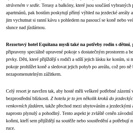
stráveném v sedle.
Terasy a balkóny, které jsou součástí vybraných 
apartmánů, pak hostům poskytují přímý výhled na jezdecké areály 
jim vychutnat si ranní kávu s pohledem na pasoucí se koně nebo ve
slunce nad jízdárnou.
Rezortový hotel Equitana myslí také na potřeby rodin s dětmi
,
připraveny speciálně upravené pokoje s dostatečným prostorem a b
prvky. Děti, které přijíždějí s rodiči a sdílí jejich lásku ke koním, s
pokoje prohlížet koně a sledovat jejich pohyb po areálu, což pro ně
nezapomenutelným zážitkem.
Celý resort je navržen tak, aby hosté měli veškeré potřebné zázemí 
bezprostřední blízkosti.
Z hotelu je to jen několik kroků do jezdeckých
venkovních jízdáren
, takže přechod mezi ubytováním a jezdeckými a
naprosto plynulý a pohodlný. Tento aspekt je zvláště ceněn závodník
koňmi, kteří sem přijíždějí na soutěže nebo soustředění a potřebují 
ruce.