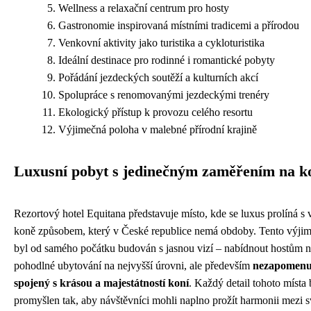
Wellness a relaxační centrum pro hosty
Gastronomie inspirovaná místními tradicemi a přírodou
Venkovní aktivity jako turistika a cykloturistika
Ideální destinace pro rodinné i romantické pobyty
Pořádání jezdeckých soutěží a kulturních akcí
Spolupráce s renomovanými jezdeckými trenéry
Ekologický přístup k provozu celého resortu
Výjimečná poloha v malebné přírodní krajině
Luxusní pobyt s jedinečným zaměřením na k
Rezortový hotel Equitana představuje místo, kde se luxus prolíná s 
koně způsobem, který v České republice nemá obdoby. Tento výjim
byl od samého počátku budován s jasnou vizí – nabídnout hostům n
pohodlné ubytování na nejvyšší úrovni, ale především
nezapomenut
spojený s krásou a majestátností koní
. Každý detail tohoto místa 
promyšlen tak, aby návštěvníci mohli naplno prožít harmonii mezi s