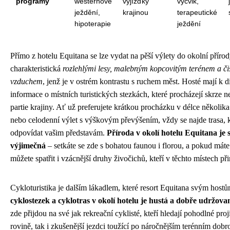
programy
westernové
vyjížďky
výcvik,
ježdění,
krajinou
terapeutické
hipoterapie
ježdění
Přímo z hotelu Equitana se lze vydat na pěší výlety do okolní přírody
charakteristická
rozlehlými lesy, malebným kopcovitým terénem a č
vzduchem
, jenž je v ostrém kontrastu s ruchem měst. Hosté mají k d
informace o místních turistických stezkách, které procházejí skrze ne
partie krajiny. Ať už preferujete krátkou procházku v délce několika
nebo celodenní výlet s výškovým převýšením, vždy se najde trasa, 
odpovídat vašim představám.
Příroda v okolí hotelu Equitana je 
výjimečná
– setkáte se zde s bohatou faunou i florou, a pokud máte 
můžete spatřit i vzácnější druhy živočichů, kteří v těchto místech při
Cykloturistika je dalším lákadlem, které resort Equitana svým host
cyklostezek a cyklotras v okolí hotelu je hustá a dobře udržova
zde přijdou na své jak rekreační cyklisté, kteří hledají pohodlné pro
rovině, tak i zkušenější jezdci toužící po náročnějším terénním dobr