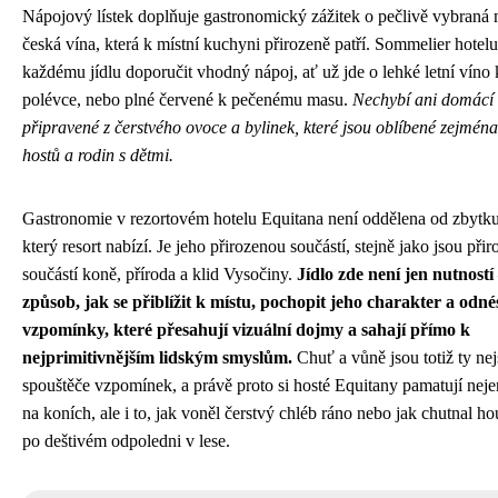
Nápojový lístek doplňuje gastronomický zážitek o pečlivě vybraná
česká vína, která k místní kuchyni přirozeně patří. Sommelier hotel
každému jídlu doporučit vhodný nápoj, ať už jde o lehké letní víno
polévce, nebo plné červené k pečenému masu.
Nechybí ani domácí
připravené z čerstvého ovoce a bylinek, které jsou oblíbené zejmén
hostů a rodin s dětmi.
Gastronomie v rezortovém hotelu Equitana není oddělena od zbytku
který resort nabízí. Je jeho přirozenou součástí, stejně jako jsou při
součástí koně, příroda a klid Vysočiny.
Jídlo zde není jen nutností 
způsob, jak se přiblížit k místu, pochopit jeho charakter a odné
vzpomínky, které přesahují vizuální dojmy a sahají přímo k
nejprimitivnějším lidským smyslům.
Chuť a vůně jsou totiž ty nejs
spouštěče vzpomínek, a právě proto si hosté Equitany pamatují nej
na koních, ale i to, jak voněl čerstvý chléb ráno nebo jak chutnal 
po deštivém odpoledni v lese.