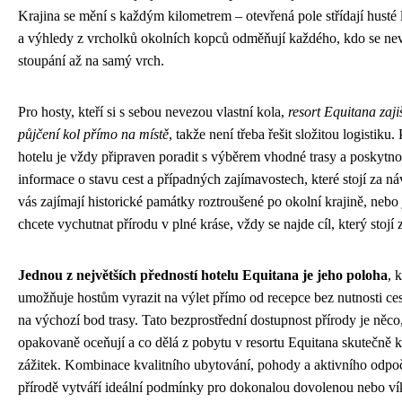
Krajina se mění s každým kilometrem – otevřená pole střídají husté l
a výhledy z vrcholků okolních kopců odměňují každého, kdo se ne
stoupání až na samý vrch.
Pro hosty, kteří si s sebou nevezou vlastní kola,
resort Equitana zaj
půjčení kol přímo na místě
, takže není třeba řešit složitou logistiku.
hotelu je vždy připraven poradit s výběrem vhodné trasy a poskytno
informace o stavu cest a případných zajímavostech, které stojí za n
vás zajímají historické památky roztroušené po okolní krajině, neb
chcete vychutnat přírodu v plné kráse, vždy se najde cíl, který stojí z
Jednou z největších předností hotelu Equitana je jeho poloha
, 
umožňuje hostům vyrazit na výlet přímo od recepce bez nutnosti ce
na výchozí bod trasy. Tato bezprostřední dostupnost přírody je něco
opakovaně oceňují a co dělá z pobytu v resortu Equitana skutečně 
zážitek. Kombinace kvalitního ubytování, pohody a aktivního odpo
přírodě vytváří ideální podmínky pro dokonalou dovolenou nebo v