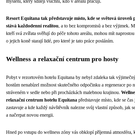
myšlení, který sdílejí všichni, kdo v areálu pracují.
Resort Equitana tak představuje místo, kde se světová úroveň 
stává každodenní realitou
, a to bez kompromisů a bez výjimek. Ma
kteří svá zvířata svěřují do péče tohoto areálu, mohou mít naprostou j
o jejich koně starají lidé, pro které je tato práce posláním.
Wellness a relaxační centrum pro hosty
Pobyt v rezortovém hotelu Equitana by nebyl zdaleka tak výjimečn
hostům nenabízel možnost skutečného odpočinku a regenerace po 
stráveném v sedle nebo při procházkách malebnou krajinou.
Wellne
relaxační centrum hotelu Equitana
představuje místo, kde se čas
zastavuje a kde každý návštěvník nalezne svůj vlastní způsob, jak se
a načerpat novou energii.
Hned po vstupu do wellness zóny vás obklopí příjemná atmosféra, kt