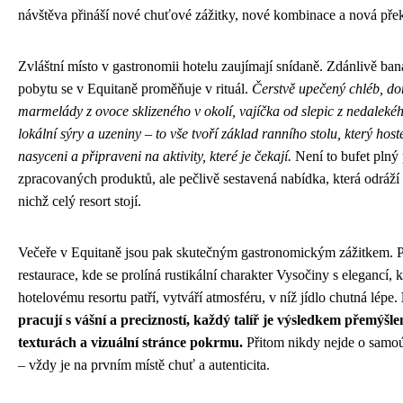
návštěva přináší nové chuťové zážitky, nové kombinace a nová pře
Zvláštní místo v gastronomii hotelu zaujímají snídaně. Zdánlivě ban
pobytu se v Equitaně proměňuje v rituál.
Čerstvě upečený chléb, d
marmelády z ovoce sklizeného v okolí, vajíčka od slepic z nedalekéh
lokální sýry a uzeniny – to vše tvoří základ ranního stolu, který host
nasyceni a připraveni na aktivity, které je čekají.
Není to bufet plný
zpracovaných produktů, ale pečlivě sestavená nabídka, která odráží
nichž celý resort stojí.
Večeře v Equitaně jsou pak skutečným gastronomickým zážitkem. P
restaurace, kde se prolíná rustikální charakter Vysočiny s elegancí, k
hotelovému resortu patří, vytváří atmosféru, v níž jídlo chutná lépe.
pracují s vášní a precizností, každý talíř je výsledkem přemýšlen
texturách a vizuální stránce pokrmu.
Přitom nikdy nejde o samoú
– vždy je na prvním místě chuť a autenticita.