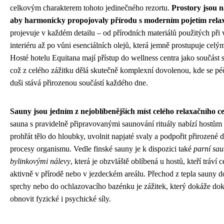
celkovým charakterem tohoto jedinečného rezortu.
Prostory jsou n
aby harmonicky propojovaly přírodu s moderním pojetím rela
projevuje v každém detailu – od přírodních materiálů použitých při
interiéru až po vůni esenciálních olejů, která jemně prostupuje celý
Hosté hotelu Equitana mají přístup do wellness centra jako součást
což z celého zážitku dělá skutečně komplexní dovolenou, kde se péč
duši stává přirozenou součástí každého dne.
Sauny jsou jedním z nejoblíbenějších míst celého relaxačního c
sauna s pravidelně připravovanými saunování rituály nabízí hostů
prohřát tělo do hloubky, uvolnit napjaté svaly a podpořit přirozené 
procesy organismu. Vedle finské sauny je k dispozici také
parní sau
bylinkovými nálevy
, která je obzvláště oblíbená u hostů, kteří tráví 
aktivně v přírodě nebo v jezdeckém areálu. Přechod z tepla sauny d
sprchy nebo do ochlazovacího bazénku je zážitek, který dokáže do
obnovit fyzické i psychické síly.