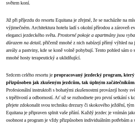
světem koní.
Již při příjezdu do resortu Equitana je zřejmé, že se nacházíte na mís
výjimečném. Architektura hotelu ladí s okolní přírodou a zároveň e
eleganci jezdeckého světa.
Prostorné pokoje a apartmány jsou vyba
důrazem na detail
, přičemž mnohé z nich nabízejí přímý výhled na 
areály a pastviny, kde se koně volně pohybují. Tento pohled sám o 
mnohé hosty terapeutický a uklidňující.
Srdcem celého resortu je
propracovaný jezdecký program, který 
přizpůsoben jak zkušeným jezdcům, tak úplným začátečníkům
Profesionální instruktoři s bohatými zkušenostmi provázejí hosty sv
s trpělivostí a odborností. Ať už se rozhodnete pro první setkání s 
přejete zdokonalit svou techniku drezury či skokového ježdění, tým
Equitana je připraven splnit vaše přání. Každý jezdec je vnímán jak
osobnost a program je vždy přizpůsoben individuálním potřebám a