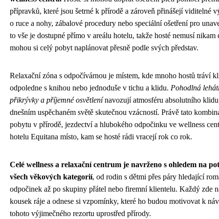
přípravků, které jsou šetrné k přírodě a zároveň přinášejí viditelné 
o ruce a nohy, zábalové procedury nebo speciální ošetření pro unav
to vše je dostupné přímo v areálu hotelu, takže hosté nemusí nikam 
mohou si celý pobyt naplánovat přesně podle svých představ.
Relaxační zóna s odpočívárnou je místem, kde mnoho hostů tráví kl
odpoledne s knihou nebo jednoduše v tichu a klidu.
Pohodlná lehátk
přikrývky a příjemné osvětlení
navozují atmosféru absolutního klidu,
dnešním uspěchaném světě skutečnou vzácností. Právě tato kombin
pobytu v přírodě, jezdectví a hlubokého odpočinku ve wellness cent
hotelu Equitana místo, kam se hosté rádi vracejí rok co rok.
Celé wellness a relaxační centrum je navrženo s ohledem na po
všech věkových kategorií
, od rodin s dětmi přes páry hledající ro
odpočinek až po skupiny přátel nebo firemní klientelu. Každý zde n
kousek ráje a odnese si vzpomínky, které ho budou motivovat k náv
tohoto výjimečného rezortu uprostřed přírody.