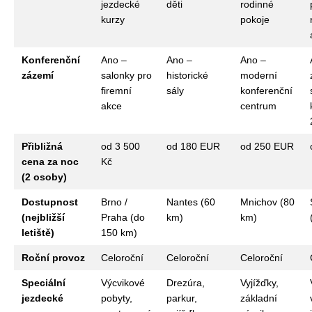
jezdecké
děti
rodinné
kurzy
pokoje
Konferenční
Ano –
Ano –
Ano –
zázemí
salonky pro
historické
moderní
firemní
sály
konferenční
akce
centrum
Přibližná
od 3 500
od 180 EUR
od 250 EUR
cena za noc
Kč
(2 osoby)
Dostupnost
Brno /
Nantes (60
Mnichov (80
(nejbližší
Praha (do
km)
km)
letiště)
150 km)
Roční provoz
Celoroční
Celoroční
Celoroční
Speciální
Výcvikové
Drezúra,
Vyjížďky,
jezdecké
pobyty,
parkur,
základní