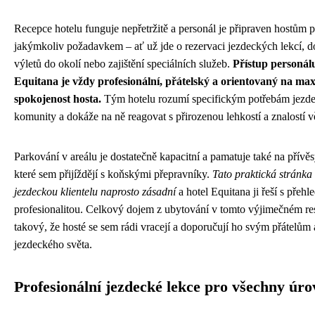
Recepce hotelu funguje nepřetržitě a personál je připraven hostům 
jakýmkoliv požadavkem – ať už jde o rezervaci jezdeckých lekcí, 
výletů do okolí nebo zajištění speciálních služeb.
Přístup personál
Equitana je vždy profesionální, přátelský a orientovaný na ma
spokojenost hosta.
Tým hotelu rozumí specifickým potřebám jezd
komunity a dokáže na ně reagovat s přirozenou lehkostí a znalostí v
Parkování v areálu je dostatečně kapacitní a pamatuje také na přívě
které sem přijíždějí s koňskými přepravníky.
Tato praktická stránka 
jezdeckou klientelu naprosto zásadní
a hotel Equitana ji řeší s přehl
profesionalitou. Celkový dojem z ubytování v tomto výjimečném res
takový, že hosté se sem rádi vracejí a doporučují ho svým přátelům
jezdeckého světa.
Profesionální jezdecké lekce pro všechny úro