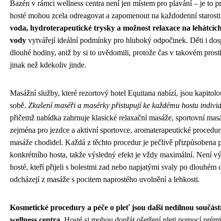
Bazén v rámci wellness centra není jen místem pro plavání – je to pr
hosté mohou zcela odreagovat a zapomenout na každodenní starost
voda, hydroterapeutické trysky a možnost relaxace na lehátcíc
vody
vytvářejí ideální podmínky pro hluboký odpočinek. Děti i dosp
dlouhé hodiny, aniž by si to uvědomili, protože čas v takovém prost
jinak než kdekoliv jinde.
Masážní služby, které rezortový hotel Equitana nabízí, jsou kapitol
sobě.
Zkušení maséři a masérky přistupují ke každému hostu indivi
přičemž nabídka zahrnuje klasické relaxační masáže, sportovní ma
zejména pro jezdce a aktivní sportovce, aromaterapeutické procedury
masáže chodidel. Každá z těchto procedur je pečlivě přizpůsobena
konkrétního hosta, takže výsledný efekt je vždy maximální. Není v
hosté, kteří přijeli s bolestmi zad nebo napjatými svaly po dlouhém 
odcházejí z masáže s pocitem naprostého uvolnění a lehkosti.
Kosmetické procedury a péče o pleť jsou další nedílnou součást
wellness centra.
Hosté si mohou dopřát ošetření pleti pomocí prém