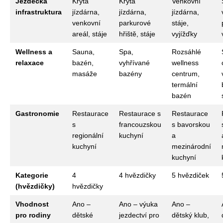
Jezdecká
Krytá
Krytá
Venkovní
infrastruktura
jízdárna,
jízdárna,
jízdárna,
venkovní
parkurové
stáje,
areál, stáje
hřiště, stáje
vyjížďky
Wellness a
Sauna,
Spa,
Rozsáhlé
relaxace
bazén,
vyhřívané
wellness
masáže
bazény
centrum,
termální
bazén
Gastronomie
Restaurace
Restaurace s
Restaurace
s
francouzskou
s bavorskou
regionální
kuchyní
a
kuchyní
mezinárodní
kuchyní
Kategorie
4
4 hvězdičky
5 hvězdiček
(hvězdičky)
hvězdičky
Vhodnost
Ano –
Ano – výuka
Ano –
pro rodiny
dětské
jezdectví pro
dětský klub,