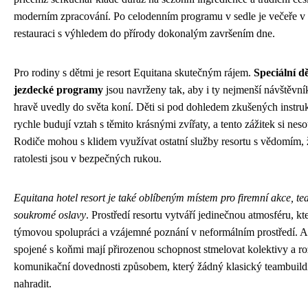
moderním zpracování. Po celodenním programu v sedle je večeře v 
restauraci s výhledem do přírody dokonalým završením dne.
Pro rodiny s dětmi je resort Equitana skutečným rájem.
Speciální d
jezdecké programy
jsou navrženy tak, aby i ty nejmenší návštěvn
hravě uvedly do světa koní. Děti si pod dohledem zkušených instru
rychle budují vztah s těmito krásnými zvířaty, a tento zážitek si neso
Rodiče mohou s klidem využívat ostatní služby resortu s vědomím, ž
ratolesti jsou v bezpečných rukou.
Equitana hotel resort je také oblíbeným místem pro firemní akce, t
soukromé oslavy
. Prostředí resortu vytváří jedinečnou atmosféru, k
týmovou spolupráci a vzájemné poznání v neformálním prostředí. A
spojené s koňmi mají přirozenou schopnost stmelovat kolektivy a ro
komunikační dovednosti způsobem, který žádný klasický teambuil
nahradit.