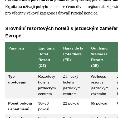
Equitana užívají pobytu
, a není se čemu divit – region nabízí pest
pro všechny věkové kategorie i úrovně fyzické kondice.
Srovnání rezortových hotelů s jezdeckým zaměře
Evropě
Parametr
Equitana
Haras de la
Gut Ising
Hotel
Potardière
Wellness
Resort
(FR)
Resort
(CZ)
(DE)
Typ
Rezortový
Zámecký
Wellness
ubytování
hotel s
hotel s
resort s
jezdeckým
jezdeckým
jezdeckým
centrem
centrem
zázemím
Počet pokojů
30–50
22 pokojů
65 pokojů
/ apartmánů
pokojů