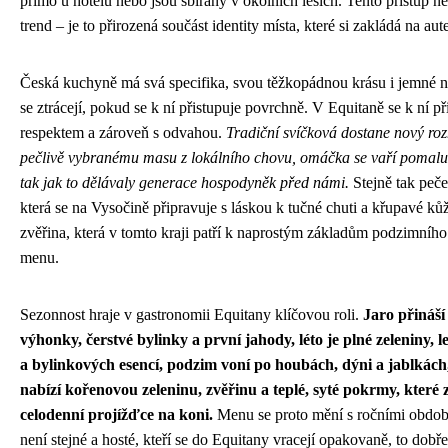
přímo u hotelu nebo jsou sbírány v okolních lesích. Tento přístup n
trend – je to přirozená součást identity místa, které si zakládá na aute
Česká kuchyně má svá specifika, svou těžkopádnou krásu i jemné n
se ztrácejí, pokud se k ní přistupuje povrchně. V Equitaně se k ní př
respektem a zároveň s odvahou.
Tradiční svíčková dostane nový ro
pečlivě vybranému masu z lokálního chovu, omáčka se vaří pomalu,
tak jak to dělávaly generace hospodyněk před námi.
Stejně tak peč
která se na Vysočině připravuje s láskou k tučné chuti a křupavé ků
zvěřina, která v tomto kraji patří k naprostým základům podzimníh
menu.
Sezonnost hraje v gastronomii Equitany klíčovou roli.
Jaro přináší
výhonky, čerstvé bylinky a první jahody, léto je plné zeleniny, l
a bylinkových esencí, podzim voní po houbách, dýni a jablkách
nabízí kořenovou zeleninu, zvěřinu a teplé, syté pokrmy, které 
celodenní projížďce na koni.
Menu se proto mění s ročními obdob
není stejné a hosté, kteří se do Equitany vracejí opakovaně, to dobř