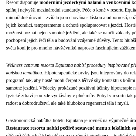
Resort disponuje
moderními jezdeckými halami a venkovními kol
splňují nejvyšší mezinárodní standardy. Péče o koně v resortu Equit
mimořádné úrovni – zvířata jsou chována s láskou a odborností, což
jejich kondici, temperamentu a ochotě spolupracovat s jezdci. Hosté
možnost poznat nejen samotné ježdění, ale také se naučit základy p
pochopení jejich řeči těla a budování vzájemné důvěry. Tento hlubš
světa koní je pro mnoho návštěvníků naprosto fascinujícím zážitkem
Wellness centrum resortu Equitana nabízí procedury inspirované př
koňskou tematikou
. Hipoterapeutické prvky jsou integrovány do re
programů tak, aby hosté mohli čerpat z léčivé síly kontaktu s koňm
samotné jezdění. Vědecky prokázané pozitivní účinky hipoterapie n
fyzické zdraví jsou zde využívány v plné míře. Pobyt v resortu tak p
radost a dobrodružství, ale také hlubokou regeneraci těla i mysli.
Gastronomická nabídka hotelu Equitana je rovněž na výjimečné úro
Restaurace resortu nabízí pečlivě sestavené menu z lokálních s
přičemž šéfkuchař klade důraz na sezónní ingredience a tradiční čes