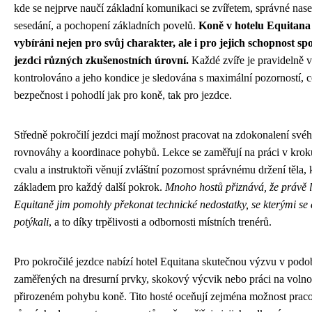
kde se nejprve naučí základní komunikaci se zvířetem, správné nase
sesedání, a pochopení základních povelů.
Koně v hotelu Equitana 
vybíráni nejen pro svůj charakter, ale i pro jejich schopnost sp
jezdci různých zkušenostních úrovní.
Každé zvíře je pravidelně v
kontrolováno a jeho kondice je sledována s maximální pozorností, c
bezpečnost i pohodlí jak pro koně, tak pro jezdce.
Středně pokročilí jezdci mají možnost pracovat na zdokonalení svéh
rovnováhy a koordinace pohybů. Lekce se zaměřují na práci v kroku
cvalu a instruktoři věnují zvláštní pozornost správnému držení těla, k
základem pro každý další pokrok.
Mnoho hostů přiznává, že právě l
Equitaně jim pomohly překonat technické nedostatky, se kterými s
potýkali
, a to díky trpělivosti a odbornosti místních trenérů.
Pro pokročilé jezdce nabízí hotel Equitana skutečnou výzvu v podo
zaměřených na dresurní prvky, skokový výcvik nebo práci na volnos
přirozeném pohybu koně. Tito hosté oceňují zejména možnost prac