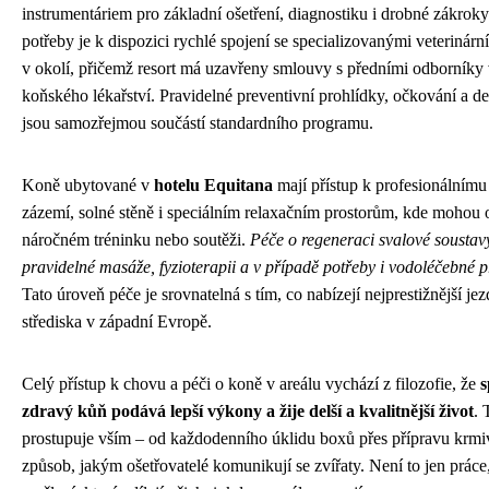
instrumentáriem pro základní ošetření, diagnostiku i drobné zákroky
potřeby je k dispozici rychlé spojení se specializovanými veterinárn
v okolí, přičemž resort má uzavřeny smlouvy s předními odborníky 
koňského lékařství. Pravidelné preventivní prohlídky, očkování a de
jsou samozřejmou součástí standardního programu.
Koně ubytované v
hotelu Equitana
mají přístup k profesionálnímu
zázemí, solné stěně i speciálním relaxačním prostorům, kde mohou 
náročném tréninku nebo soutěži.
Péče o regeneraci svalové soustav
pravidelné masáže, fyzioterapii a v případě potřeby i vodoléčebné 
Tato úroveň péče je srovnatelná s tím, co nabízejí nejprestižnější je
střediska v západní Evropě.
Celý přístup k chovu a péči o koně v areálu vychází z filozofie, že
s
zdravý kůň podává lepší výkony a žije delší a kvalitnější život
. 
prostupuje vším – od každodenního úklidu boxů přes přípravu krmi
způsob, jakým ošetřovatelé komunikují se zvířaty. Není to jen práce