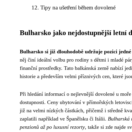
Tipy na ušetření během dovolené
Bulharsko jako nejdostupnější letní 
Bulharsko si již dlouhodobě udržuje pozici jedné
něj činí ideální volbu pro rodiny s dětmi i mladé pár
finanční prostředky. Tato balkánská země nabízí je
historie a především velmi příznivých cen, které js
Při hledání informací o nejlevnější dovolené u moř
dostupnosti. Ceny ubytování v přímořských letoviscí
již na velmi nízkých částkách, přičemž i středně kva
zaplatili například ve Španělsku či Itálii.
Bulharská r
penzionů až po luxusní rezorty
, takže si zde najde s