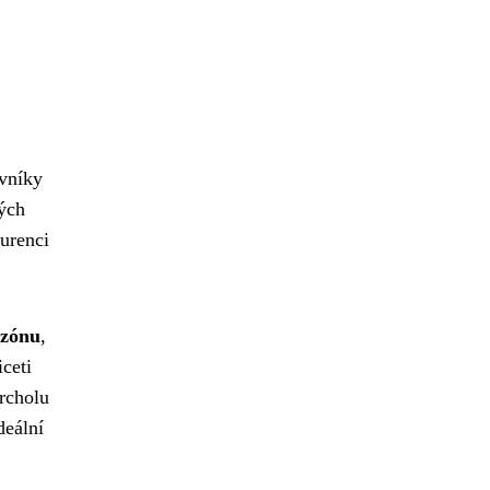
ěvníky
ých
kurenci
ezónu
,
iceti
vrcholu
deální