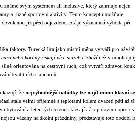
ou známé svým systémem all inclusive, který zahrnuje nejen
gramy a různé sportovní aktivity. Tento koncept umožňuje
 dovolenou již před odjezdem, což je významná výhoda při
ika faktory. Turecká lira jako místní měna vytváří pro návšt
 eura nebo koruny získají více služeb a zboží
než v mnoha jin
silně orientována na cestovní ruch, což vytváří zdravou kon
ování kvalitních standardů.
 ukazují, že
nejvýhodnější nabídky lze najít mimo hlavní s
časí stále velmi příjemné s teplotami kolem dvaceti pěti až tř
y ubytování a leteckých letenek klesají až o polovinu oproti 
 nejsou vázány na školní prázdniny, představuje toto období i