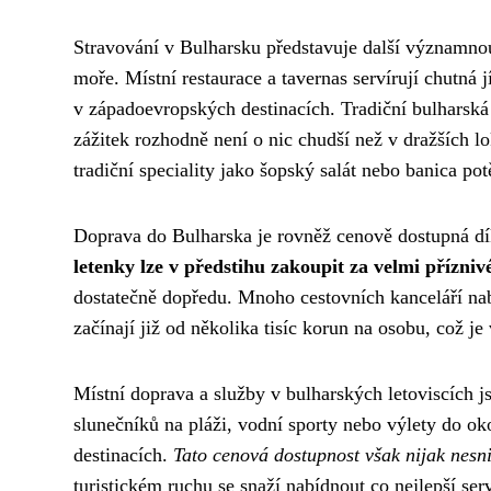
Stravování v Bulharsku představuje další významnou
moře. Místní restaurace a tavernas servírují chutná j
v západoevropských destinacích. Tradiční bulharská
zážitek rozhodně není o nic chudší než v dražších l
tradiční speciality jako šopský salát nebo banica po
Doprava do Bulharska je rovněž cenově dostupná d
letenky lze v předstihu zakoupit za velmi přízniv
dostatečně dopředu. Mnoho cestovních kanceláří nab
začínají již od několika tisíc korun na osobu, což 
Místní doprava a služby v bulharských letoviscích j
slunečníků na pláži, vodní sporty nebo výlety do oko
destinacích.
Tato cenová dostupnost však nijak nesni
turistickém ruchu se snaží nabídnout co nejlepší ser