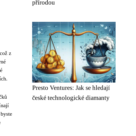
přírodou
 což z
rné
té
ích.
Presto Ventures: Jak se hledají
íčků
české technologické diamanty
nají
 byste
h