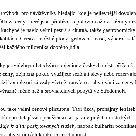
 výhodu pro návštěvníky hledající kde je nejlevnější dovolen
ídla za ceny, které jsou přibližně o polovinu až dvě třetiny niž
 kuchyně je navíc velmi pestrá a chutná, takže gastronomický
okalitách. Čerstvé mořské plody, grilované maso, výborné salá
těší každého milovníka dobrého jídla.
íky pravidelným leteckým spojením z českých měst, přičemž
é ceny
, zejména pokud využijete sezónní slevy nebo rezervuje
ízí komplexní zájezdy včetně transferů a ubytování za ceny, 
je výrazně méně než u srovnatelných pobytů ve Středomoří.
sou také velmi cenově přístupné. Taxi jízdy, pronájmy lehátek
lí neprodělají vaši peněženku tak jako v jiných turistických
žuje kvalitu poskytovaných služeb
, naopak bulharští podnikat
vis, aby si udrželi konkurenceschopnost.