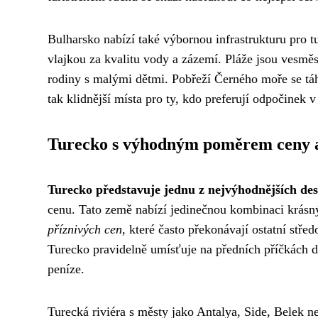
Bulharsko nabízí také výbornou infrastrukturu pro t
vlajkou za kvalitu vody a zázemí. Pláže jsou vesmě
rodiny s malými dětmi. Pobřeží Černého moře se táhn
tak klidnější místa pro ty, kdo preferují odpočinek v
Turecko s výhodným poměrem ceny a
Turecko představuje jednu z nejvýhodnějších des
cenu. Tato země nabízí jedinečnou kombinaci krásný
příznivých cen
, které často překonávají ostatní stře
Turecko pravidelně umísťuje na předních příčkách 
peníze.
Turecká riviéra s městy jako Antalya, Side, Belek