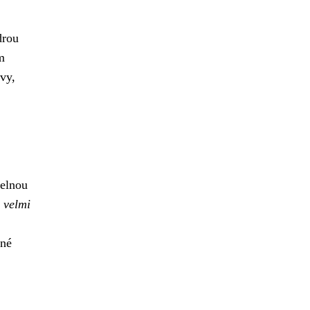
drou
m
vy,
telnou
m
velmi
ené