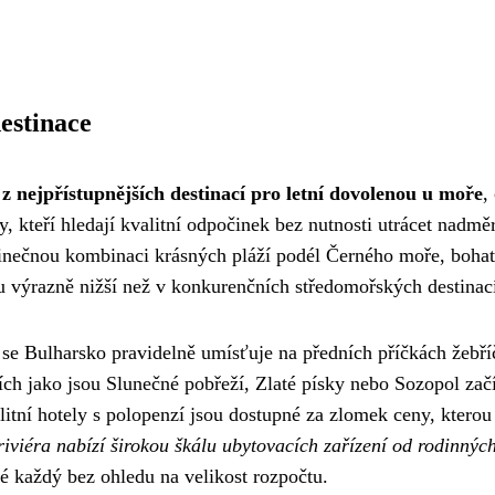
destinace
 z nejpřístupnějších destinací pro letní dovolenou u moře
,
y, kteří hledají kvalitní odpočinek bez nutnosti utrácet nadmě
dinečnou kombinaci krásných pláží podél Černého moře, boha
ou výrazně nižší než v konkurenčních středomořských destinac
e se Bulharsko pravidelně umísťuje na předních příčkách žebř
ch jako jsou Slunečné pobřeží, Zlaté písky nebo Sozopol začí
litní hotely s polopenzí jsou dostupné za zlomek ceny, kterou
iviéra nabízí širokou škálu ubytovacích zařízení od rodinnýc
vé každý bez ohledu na velikost rozpočtu.