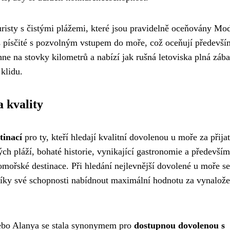
uristy s čistými plážemi, které jsou pravidelně oceňovány Mo
s písčité s pozvolným vstupem do moře, což oceňují předevší
e na stovky kilometrů a nabízí jak rušná letoviska plná zába
 klidu.
 kvality
tinací
pro ty, kteří hledají kvalitní dovolenou u moře za přija
ch pláží, bohaté historie, vynikající gastronomie a předevší
domořské destinace. Při hledání nejlevnější dovolené u moře se
díky své schopnosti nabídnout maximální hodnotu za vynalož
 nebo Alanya se stala synonymem pro
dostupnou dovolenou s