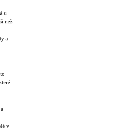
á u
ší než
ty a
te
které
 a
elé v