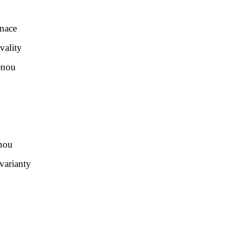
inace
vality
enou
enou
varianty