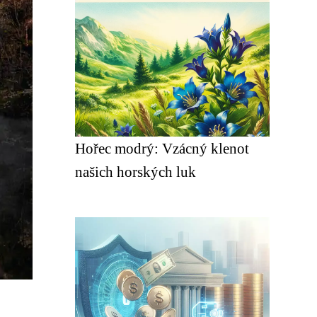
Hořec modrý: Vzácný klenot
našich horských luk