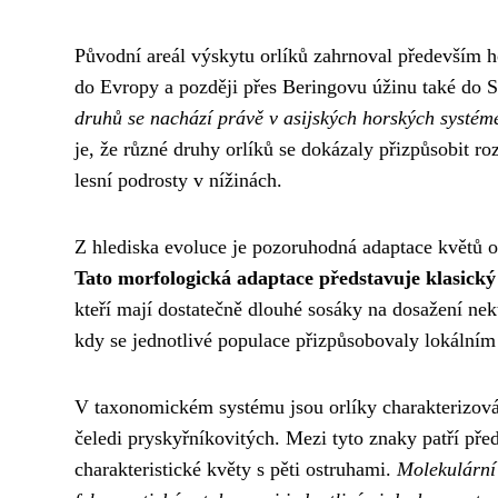
Původní areál výskytu orlíků zahrnoval především hor
do Evropy a později přes Beringovu úžinu také do 
druhů se nachází právě v asijských horských systém
je, že různé druhy orlíků se dokázaly přizpůsobit
lesní podrosty v nížinách.
Z hlediska evoluce je pozoruhodná adaptace květů orl
Tato morfologická adaptace představuje klasický
kteří mají dostatečně dlouhé sosáky na dosažení nek
kdy se jednotlivé populace přizpůsobovaly lokální
V taxonomickém systému jsou orlíky charakterizován
čeledi pryskyřníkovitých. Mezi tyto znaky patří před
charakteristické květy s pěti ostruhami.
Molekulární