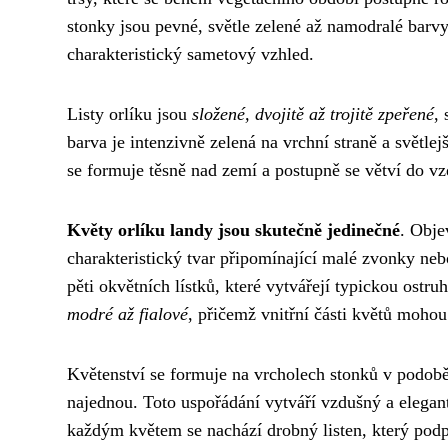
stonky jsou pevné, světle zelené až namodralé bar
charakteristický sametový vzhled.
Listy orlíku jsou
složené, dvojitě až trojitě zpeřené
, 
barva je intenzivně zelená na vrchní straně a světle
se formuje těsně nad zemí a postupně se větví do vzd
Květy orlíku landy jsou skutečně jedinečné
. Obje
charakteristický tvar připomínající malé zvonky neb
pěti okvětních lístků, které vytvářejí typickou ostru
modré až fialové
, přičemž vnitřní části květů mohou
Květenství se formuje na vrcholech stonků v podobě
najednou. Toto uspořádání vytváří vzdušný a elegantn
každým květem se nachází drobný listen, který podpo