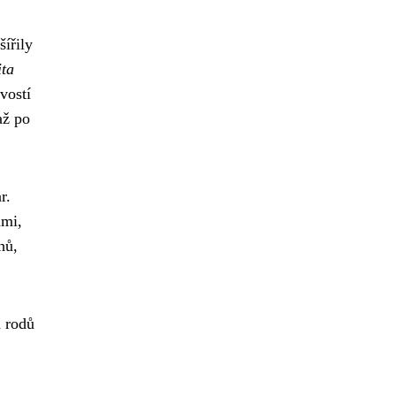
šířily
ita
vostí
až po
r.
ami,
hů,
h rodů