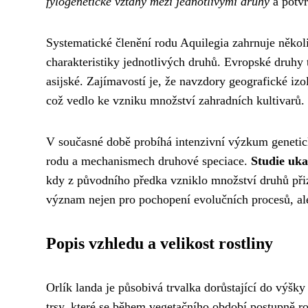
fylogenetické vztahy mezi jednotlivými druhy
a potvr
Systematické členění rodu Aquilegia zahrnuje několi
charakteristiky jednotlivých druhů. Evropské druhy 
asijské. Zajímavostí je, že navzdory geografické iz
což vedlo ke vzniku množství zahradních kultivarů.
V současné době probíhá intenzivní výzkum genetické
rodu a mechanismech druhové speciace.
Studie uka
kdy z původního předka vzniklo množství druhů p
význam nejen pro pochopení evolučních procesů, ale
Popis vzhledu a velikost rostliny
Orlík landa je působivá trvalka dorůstající do výšk
trsy, které se během vegetačního období postupně roz