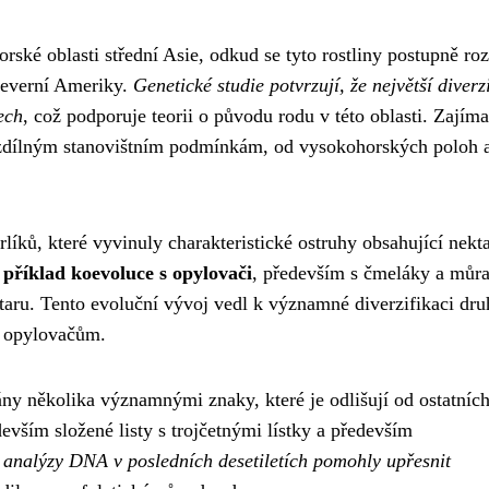
ské oblasti střední Asie, odkud se tyto rostliny postupně roz
Severní Ameriky.
Genetické studie potvrzují, že největší diverz
ech
, což podporuje teorii o původu rodu v této oblasti. Zajíma
 rozdílným stanovištním podmínkám, od vysokohorských poloh 
íků, které vyvinuly charakteristické ostruhy obsahující nekta
 příklad koevoluce s opylovači
, především s čmeláky a můr
taru. Tento evoluční vývoj vedl k významné diverzifikaci dru
m opylovačům.
y několika významnými znaky, které je odlišují od ostatníc
evším složené listy s trojčetnými lístky a především
 analýzy DNA v posledních desetiletích pomohly upřesnit