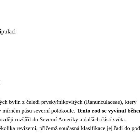
ipulaci
u
ých bylin z čeledi pryskyřníkovitých (Ranunculaceae), který
 v mírném pásu severní polokoule.
Tento rod se vyvinul běh
ozději rozšířil do Severní Ameriky a dalších částí světa.
kolika revizemi, přičemž současná klasifikace jej řadí do pod