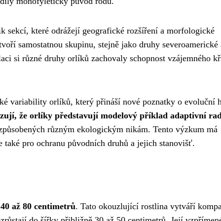
dily monofyletický původ rodu.
k sekcí, které odrážejí geografické rozšíření a morfologické
tvoří samostatnou skupinu, stejně jako druhy severoamerické 
olaci si různé druhy orlíků zachovaly schopnost vzájemného kř
 variability orlíků, který přináší nové poznatky o evoluční hi
zují, že orlíky představují modelový příklad adaptivní ra
řizpůsobených různým ekologickým nikám. Tento výzkum má
 také pro ochranu původních druhů a jejich stanovišť.
y
40 až 80 centimetrů
. Tato okouzlující rostlina vytváří komp
růstají do šířky přibližně 30 až 50 centimetrů. Její vzpřímen