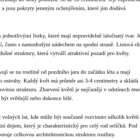
vy a jsou pokryty jemným ochmýřením, které jim dodává
s jednotlivými lístky, které mají nepravidelně laločnatý tvar. J
jší, často s namodralým nádechem na spodní straně. Listová rů
ušné struktury, která vytváří atraktivní pozadí pro květy.
vují se na rostlině od pozdního jara do začátku léta a mají
o ostruhy. Každý květ má průměr asi 3-4 centimetry a skládá 
hovitou strukturu. Zbarvení květů je nejčastěji v odstínech
tma
 být světlejší nebo dokonce bílé.
 volných lat, kde může být současně rozvinuto několik květů
í dojem, který je charakteristický pro celý rod orlíčků. Pod
ruje celkovou architektonickou strukturu rostliny.