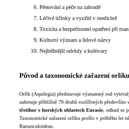
Pěstování a péče na zahradě
Léčivé účinky a využití v medicíně
Toxicita a bezpečnostní opatření při man
Kulturní význam a lidové názvy
Nejběžnější odrůdy a kultivary
Původ a taxonomické zařazení orlík
Orlík (Aquilegia) představuje významný rod vytrval
zahrnuje přibližně 70 druhů rozšířených především
třetihor v horských oblastech Eurasie
, odkud se p
Taxonomické zařazení orlíku prošlo v průběhu let ně
Ranunculoideae.