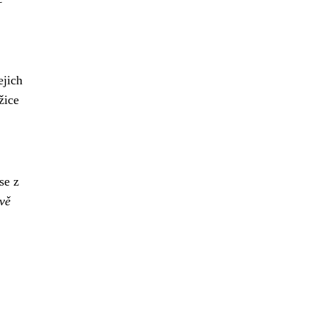
ejich
žice
se z
vě