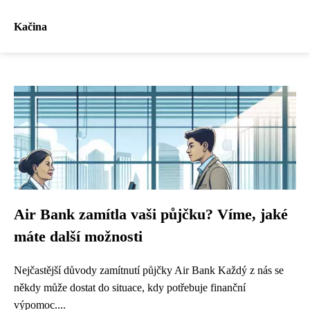
Kačina
Air Bank zamítla vaši půjčku? Víme, jaké
máte další možnosti
Nejčastější důvody zamítnutí půjčky Air Bank Každý z nás se
někdy může dostat do situace, kdy potřebuje finanční
výpomoc....