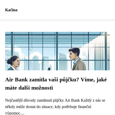
Kačina
Air Bank zamítla vaši půjčku? Víme, jaké
máte další možnosti
Nejčastější důvody zamítnutí půjčky Air Bank Každý z nás se
někdy může dostat do situace, kdy potřebuje finanční
výpomoc....