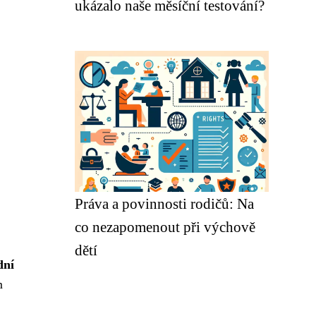
ukázalo naše měsíční testování?
Práva a povinnosti rodičů: Na
co nezapomenout při výchově
dětí
dní
m