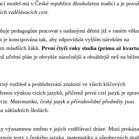
cí model má v České republice dlouholetou tradici a je pova
ších vzdělávacích cest
.
ňuje pedagogům pracovat s nadanými dětmi již v raném věku
uka je koncipována tak, aby odpovídala vyšším nárokům na
sti mladších žáků.
První čtyři roky studia (prima až kvarta
mž učební plán je obvykle náročnější a obsáhlejší než na běžn
cný rozhled a prohlubování znalostí ve všech klíčových
řenou výukou cizích jazyků, přičemž první cizí jazyk je zprav
rcie.
Matematika, český jazyk a přírodovědné předměty jsou
a základních školách.
y významnou změnu v jejich vzdělávací dráze. Musí prokáza
ahrnuje testy z českého jazyka, matematiky a všeobecných stud