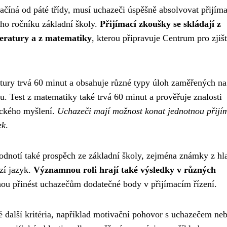
začíná od páté třídy, musí uchazeči úspěšně absolvovat přijíma
ho ročníku základní školy.
Přijímací zkoušky se skládají z
teratury a z matematiky
, kterou připravuje Centrum pro zjiš
atury trvá 60 minut a obsahuje různé typy úloh zaměřených na
u. Test z matematiky také trvá 60 minut a prověřuje znalosti
ického myšlení.
Uchazeči mají možnost konat jednotnou přijí
ek
.
odnotí také prospěch ze základní školy, zejména známky z hl
zí jazyk.
Významnou roli hrají také výsledky v různých
hou přinést uchazečům dodatečné body v přijímacím řízení.
é další kritéria, například motivační pohovor s uchazečem ne