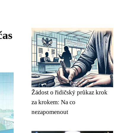
čas
Žádost o řidičský průkaz krok
za krokem: Na co
nezapomenout