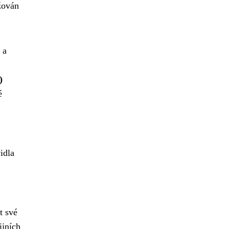
žován
 a
)
é
idla
t své
ijních