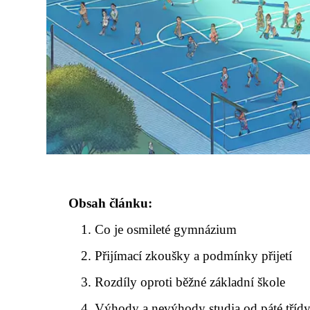
Obsah článku:
Co je osmileté gymnázium
Přijímací zkoušky a podmínky přijetí
Rozdíly oproti běžné základní škole
Výhody a nevýhody studia od páté tříd