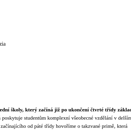
zia
řední školy, který začíná již po ukončení čtvrté třídy zákla
terá poskytuje studentům komplexní všeobecné vzdělání v delší
ačínajícího od páté třídy hovoříme o takzvané primě, která