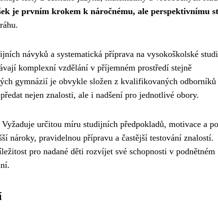
šek je prvním krokem k náročnému, ale perspektivnímu s
ráhu.
ijních návyků a systematická příprava na vysokoškolské stud
kávají komplexní vzdělání v příjemném prostředí stejně
ých gymnázií je obvykle složen z kvalifikovaných odborníků
edat nejen znalosti, ale i nadšení pro jednotlivé obory.
. Vyžaduje určitou míru studijních předpokladů, motivace a p
ší nároky, pravidelnou přípravu a častější testování znalostí.
íležitost pro nadané děti rozvíjet své schopnosti v podnětném
ní.
í