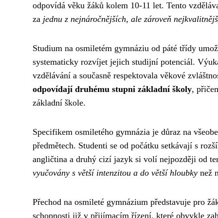
odpovídá věku žáků kolem 10-11 let. Tento vzděláva
za
jednu z nejnáročnějších, ale zároveň nejkvalitněj
Studium na osmiletém gymnáziu od páté třídy umož
systematicky rozvíjet jejich studijní potenciál. Vý
vzdělávání a současně respektovala věkové zvláštno
odpovídají druhému stupni základní školy
, přiče
základní škole.
Specifikem osmiletého gymnázia je důraz na všeobe
předmětech. Studenti se od počátku setkávají s rozší
angličtina a druhý cizí jazyk si volí nejpozději od te
vyučovány s větší intenzitou a do větší hloubky
než n
Přechod na osmileté gymnázium představuje pro žák
schopnosti již v přijímacím řízení, které obvykle z