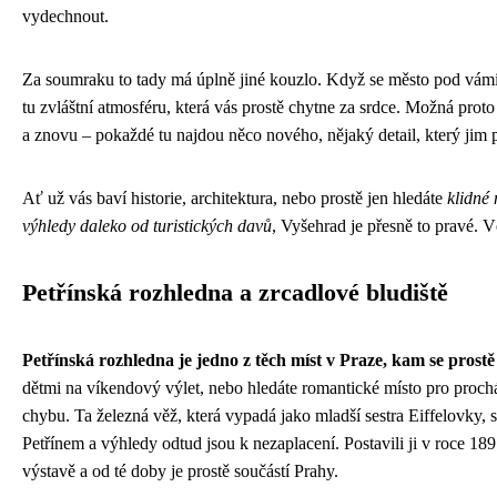
vydechnout.
Za soumraku to tady má úplně jiné kouzlo. Když se město pod vámi 
tu zvláštní atmosféru, která vás prostě chytne za srdce. Možná proto
a znovu – pokaždé tu najdou něco nového, nějaký detail, který jim p
Ať už vás baví historie, architektura, nebo prostě jen hledáte
klidné
výhledy daleko od turistických davů
, Vyšehrad je přesně to pravé. V
Petřínská rozhledna a zrcadlové bludiště
Petřínská rozhledna je jedno z těch míst v Praze, kam se prost
dětmi na víkendový výlet, nebo hledáte romantické místo pro proch
chybu. Ta železná věž, která vypadá jako mladší sestra Eiffelovky, 
Petřínem a výhledy odtud jsou k nezaplacení. Postavili ji v roce 189
výstavě a od té doby je prostě součástí Prahy.