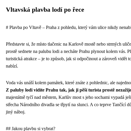
Vltavská plavba lodí po řece
# Plavba po Vltavě – Praha z pohledu, který vám ulice nikdy nena
Představte si, že místo tlačenic na Karlově mostě nebo strmých uli
prostě sednete na palubu lodi a necháte Prahu plynout kolem vás. P
turistická atrakce – je to způsob, jak si odpočinout a zároveň vidět t
nabízí.
Voda vás unáší kolem památek, které znáte z pohlednic, ale najedno
Z paluby lodi vidíte Prahu tak, jak ji pěší turista prostě nezažij
majestátně tyčí nad městem, Karlův most s jeho sochami vypadá ješt
střecha Národního divadla se třpytí na slunci. A co teprve Tančící
jiný náboj.
## Jakou plavbu si vybrat?