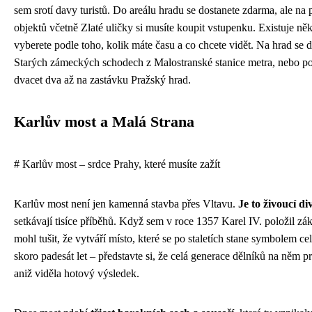
sem srotí davy turistů. Do areálu hradu se dostanete zdarma, ale na 
objektů včetně Zlaté uličky si musíte koupit vstupenku. Existuje něk
vyberete podle toho, kolik máte času a co chcete vidět. Na hrad se
Starých zámeckých schodech z Malostranské stanice metra, nebo po
dvacet dva až na zastávku Pražský hrad.
Karlův most a Malá Strana
# Karlův most – srdce Prahy, které musíte zažít
Karlův most není jen kamenná stavba přes Vltavu.
Je to živoucí di
setkávají tisíce příběhů. Když sem v roce 1357 Karel IV. položil zá
mohl tušit, že vytváří místo, které se po staletích stane symbolem ce
skoro padesát let – představte si, že celá generace dělníků na něm pr
aniž viděla hotový výsledek.