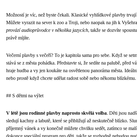
Možností je víc, než byste čekali. Klasické vyhlídkové plavby trvaj
Můžete vyrazit na sever k zoo a Troji, nebo naopak na jih k Vyšehr
provází audioprůvodce v několika jazycích
, takže se dozvíte spoust
právě míjíte.
Večerní plavby s večeří? To je kapitola sama pro sebe. Když se setmí
stává se z města pohádka. Představte si, že sedíte na palubě, před vá
hraje hudba a vy jen koukáte na osvětlenou panoráma města. Ideální
nebo prostě když chcete udělat radost sobě nebo někomu blízkému.
## S dětmi na výlet
V létě jsou rodinné plavby naprosto skvělá volba
. Děti jsou nadš
sledují kachny a labutě, které se přibližují až neskutečně blízko. Slu
příjemný vánek a vy konečně můžete chvilku sedět, zatímco se malí
dokonce speciální program pro děti, takže se rozhodně nebudou nud