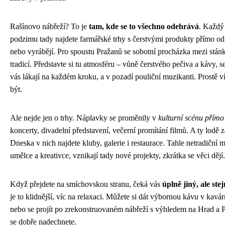
Rašínovo nábřeží? To je
tam, kde se to všechno odehrává
. Každý
podzimu tady najdete farmářské trhy s čerstvými produkty přímo od t
nebo vyrábějí. Pro spoustu Pražanů se sobotní procházka mezi stán
tradicí. Představte si tu atmosféru – vůně čerstvého pečiva a kávy, s
vás lákají na každém kroku, a v pozadí pouliční muzikanti. Prostě 
být.
Ale nejde jen o trhy. Náplavky se proměnily v
kulturní scénu přímo
koncerty, divadelní představení, večerní promítání filmů. A ty lodě
Dneska v nich najdete kluby, galerie i restaurace. Tahle netradiční m
umělce a kreativce, vznikají tady nové projekty, zkrátka se věci dějí.
Když přejdete na smíchovskou stranu, čeká vás
úplně jiný, ale ste
je to klidnější, víc na relaxaci. Můžete si dát výbornou kávu v kavá
nebo se projít po zrekonstruovaném nábřeží s výhledem na Hrad a Pe
se dobře nadechnete.