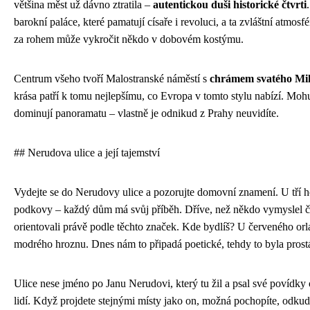
většina měst už dávno ztratila –
autentickou duši historické čtvrti
barokní paláce, které pamatují císaře i revoluci, a ta zvláštní atmosf
za rohem může vykročit někdo v dobovém kostýmu.
Centrum všeho tvoří Malostranské náměstí s
chrámem svatého Mi
krása patří k tomu nejlepšímu, co Evropa v tomto stylu nabízí. Moh
dominují panoramatu – vlastně je odnikud z Prahy neuvidíte.
## Nerudova ulice a její tajemství
Vydejte se do Nerudovy ulice a pozorujte domovní znamení. U tří h
podkovy – každý dům má svůj příběh. Dříve, než někdo vymyslel čí
orientovali právě podle těchto značek. Kde bydlíš? U červeného orl
modrého hroznu. Dnes nám to připadá poetické, tehdy to byla prostá
Ulice nese jméno po Janu Nerudovi, který tu žil a psal své povídky
lidí. Když projdete stejnými místy jako on, možná pochopíte, odkud 