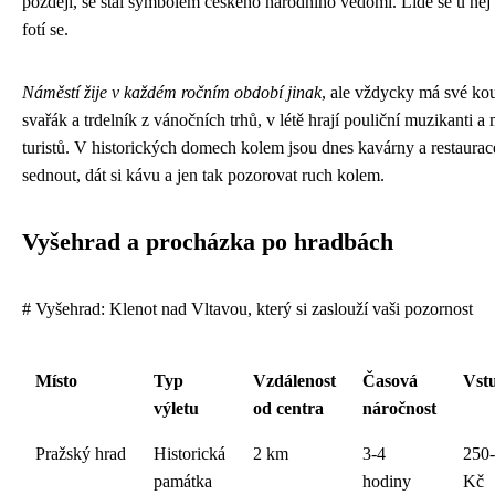
později, se stal symbolem českého národního vědomí. Lidé se u něj 
fotí se.
Náměstí žije v každém ročním období jinak
, ale vždycky má své kou
svařák a trdelník z vánočních trhů, v létě hrají pouliční muzikanti a m
turistů. V historických domech kolem jsou dnes kavárny a restaurace
sednout, dát si kávu a jen tak pozorovat ruch kolem.
Vyšehrad a procházka po hradbách
# Vyšehrad: Klenot nad Vltavou, který si zaslouží vaši pozornost
Místo
Typ
Vzdálenost
Časová
Vst
výletu
od centra
náročnost
Pražský hrad
Historická
2 km
3-4
250
památka
hodiny
Kč