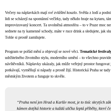
Večery na náplavkách mají
své zvláštní kouzlo
. Světla z lodí a podn
lidi se scházejí na spontánní večírky, tady někdo hraje na kytaru, t
improvizovaný koncert. Ta uvolněná atmosféra – to v Praze moc nen
sednete na ty kamenné schody, máte v ruce drink a sledujete, jak s
Tohle si prostě zamilujete.
Program se pořád mění a objevují se nové věci.
Tematické festival
udržitelného životního stylu, moderního umění – to všechno pravidel
návštěvníků. Náplavky ukázaly, jak může veřejný prostor fungovat j
potkávají, vyměňují si nápady a prostě žijí. Historická Praha se ta
městským životem a funguje to skvěle.
Praha není jen Hrad a Karlův most, je to tisíc skrytých zák
kámen dotýká historie a každá ulička šeptá příběhy, které če