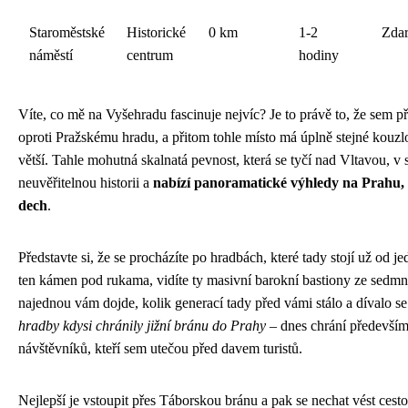
Staroměstské
Historické
0 km
1-2
Zda
náměstí
centrum
hodiny
Víte, co mě na Vyšehradu fascinuje nejvíc? Je to právě to, že sem př
oproti Pražskému hradu, a přitom tohle místo má úplně stejné kou
větší. Tahle mohutná skalnatá pevnost, která se tyčí nad Vltavou, v
neuvěřitelnou historii a
nabízí panoramatické výhledy na Prahu, 
dech
.
Představte si, že se procházíte po hradbách, které tady stojí už od jed
ten kámen pod rukama, vidíte ty masivní barokní bastiony ze sedmnác
najednou vám dojde, kolik generací tady před vámi stálo a dívalo se
hradby kdysi chránily jižní bránu do Prahy
– dnes chrání především
návštěvníků, kteří sem utečou před davem turistů.
Nejlepší je vstoupit přes Táborskou bránu a pak se nechat vést cest