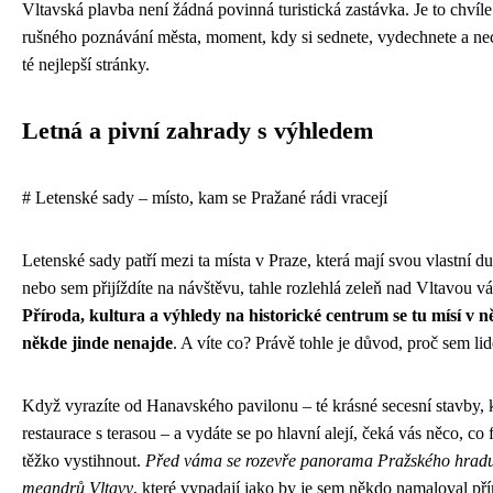
Vltavská plavba není žádná povinná turistická zastávka. Je to chvíle
rušného poznávání města, moment, kdy si sednete, vydechnete a nec
té nejlepší stránky.
Letná a pivní zahrady s výhledem
# Letenské sady – místo, kam se Pražané rádi vracejí
Letenské sady patří mezi ta místa v Praze, která mají svou vlastní duš
nebo sem přijíždíte na návštěvu, tahle rozlehlá zeleň nad Vltavou vás
Příroda, kultura a výhledy na historické centrum se tu mísí v ně
někde jinde nenajde
. A víte co? Právě tohle je důvod, proč sem l
Když vyrazíte od Hanavského pavilonu – té krásné secesní stavby, k
restaurace s terasou – a vydáte se po hlavní alejí, čeká vás něco, co
těžko vystihnout.
Před váma se rozevře panorama Pražského hradu,
meandrů Vltavy
, které vypadají jako by je sem někdo namaloval př