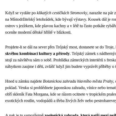
Když se vydáte po
klikatých cestičkách Stromovky
, narazíte na pár
na Místodržitelský letohrádek, kde bývají výstavy. Kousek dál je 
ostrov s jezírkem, kde plavou kachny a v létě tu často potkáte rybá
oceníte moderní dětské hřiště v blízkosti.
Projdete-li se dál na sever přes Trójský most, dostanete se do Troje,
skvělou kombinací kultury a přírody
. Trójský zámek s nádherný
stojí za návštěvu sám o sobě. Prohlídka zámeckých interiérů s fresk
nábytkem zaujme i děti, zvlášť když jim budete vyprávět příběhy o to
Hned u zámku najdete
Botanickou zahradu hlavního města Prahy
,
poklad. Venku si prohlédnete japonskou zahradu, vinice nebo temati
obří skleník Fata Morgana, kde se rázem ocitnete v tropickém prales
exotických rostlin, vodopádů a třeba živých želv nebo pestrobarev
A pak je tu samozřejmě
zoologická zahrada, která patří mezi nej