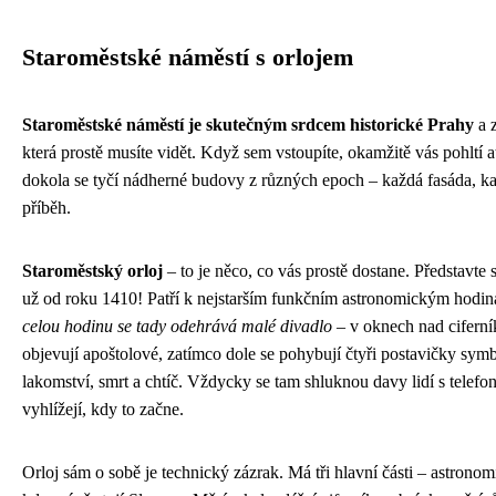
Staroměstské náměstí s orlojem
Staroměstské náměstí je skutečným srdcem historické Prahy
a z
která prostě musíte vidět. Když sem vstoupíte, okamžitě vás pohltí a
dokola se tyčí nádherné budovy z různých epoch – každá fasáda, ka
příběh.
Staroměstský orloj
– to je něco, co vás prostě dostane. Představte si
už od roku 1410! Patří k nejstarším funkčním astronomickým hodin
celou hodinu se tady odehrává malé divadlo
– v oknech nad cifern
objevují apoštolové, zatímco dole se pohybují čtyři postavičky symb
lakomství, smrt a chtíč. Vždycky se tam shluknou davy lidí s telefon
vyhlížejí, kdy to začne.
Orloj sám o sobě je technický zázrak. Má tři hlavní části – astronom