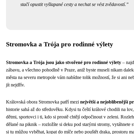
stačí opustit vyšlapané cesty a nechat se vést zvědavostí.
Stromovka a Trója pro rodinné výlety
Stromovka a Trója jsou jako stvořené pro rodinné výlety
– najde
zábavu, a všechno pohodlně v Praze, aniž byste museli nikam daleko
města na severu metropole vám nabídne tolik možností, že si ani ne
jít nejdřív.
Královská obora Stromovka patří mezi
největší a nejoblíbenější 
historie sahá až do středověku. Kdysi tu čeští králové chodili na lov
dětmi, sportovci i ti, kdo si prostě chtějí odpočinout v zeleni. Rozle
dělané na piknik – rozložíte si deku pod starými stromy, vytáhnete s
si tu můžou vyběhat, kopat do míče nebo pouštět draka, prostoru maj