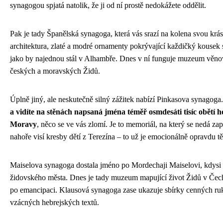
synagogou spjatá natolik, že ji od ní prostě nedokážete oddělit.
Pak je tady Španělská synagoga, která vás srazí na kolena svou kr
architektura, zlaté a modré ornamenty pokrývající každičký kousek 
jako by najednou stál v Alhambře. Dnes v ní funguje muzeum věnova
českých a moravských Židů.
Úplně jiný, ale neskutečně silný zážitek nabízí Pinkasova synagoga
a vidíte na stěnách napsaná jména téměř osmdesáti tisíc obětí 
Moravy
, něco se ve vás zlomí. Je to memoriál, na který se nedá za
nahoře visí kresby dětí z Terezína – to už je emocionálně opravdu t
Maiselova synagoga dostala jméno po Mordechaji Maiselovi, kdysi
židovského města. Dnes je tady muzeum mapující život Židů v Čec
po emancipaci. Klausová synagoga zase ukazuje sbírky cenných ruk
vzácných hebrejských textů.