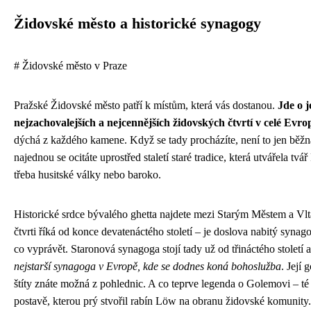
Židovské město a historické synagogy
# Židovské město v Praze
Pražské Židovské město patří k místům, která vás dostanou.
Jde o 
nejzachovalejších a nejcennějších židovských čtvrtí v celé Evro
dýchá z každého kamene. Když se tady procházíte, není to jen běž
najednou se ocitáte uprostřed staletí staré tradice, která utvářela tvář
třeba husitské války nebo baroko.
Historické srdce bývalého ghetta najdete mezi Starým Městem a Vl
čtvrti říká od konce devatenáctého století – je doslova nabitý syna
co vyprávět. Staronová synagoga stojí tady už od třináctého století a
nejstarší synagoga v Evropě, kde se dodnes koná bohoslužba
. Její 
štíty znáte možná z pohlednic. A co teprve legenda o Golemovi – té
postavě, kterou prý stvořil rabín Löw na obranu židovské komunity. 