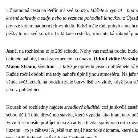
Už samotná cesta na Petřín má své kouzlo.
Můžete si vybrat – buď s
krásné zahrady a sady, nebo to vezmete pohodlně lanovkou
z Újezda
poveze kolem nádherných výhledů. Když máte rádi pohyb a nechce
pěšky to má své kouzlo. Ty klikaté cestičky, romantická zákoutí plná
Jasně, na rozhlednu to je 299 schodů. Nohy vás možná trochu budou
ocitnete nahoře, hned zapomenete na únavu.
Odtud vidíte Pražský
Malou Stranu, všechno
– a když je opravdu jasno, dohlédnete až 
Každé roční období má tady nahoře úplně jinou atmosféru. Na jaře v
všude svěží zeleň, na podzim zlaté barvy listí a v zimě, když jsou st
jako z pohlednice.
Kousek od rozhledny najdete
zrcadlové bludiště
, což je skvělá zast
sebou děti. Tuhle dřevěnou stavbu, která vypadá jako hrad, taky uděl
Vevnitř se musíte probíjet mezi zrcadly a hledat správnou cestu mez
iluzemi – to je zábava! A ještě tam mají historické diorama, které uk
roce 1648 bojovali se Švédy na Karlově mostě.