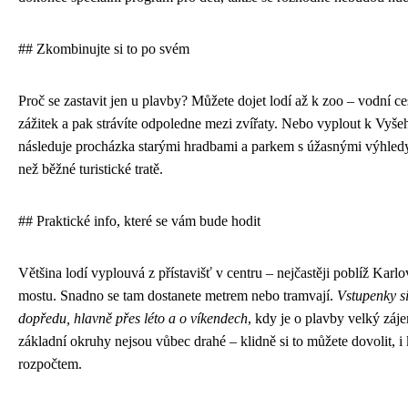
## Zkombinujte si to po svém
Proč se zastavit jen u plavby? Můžete dojet lodí až k zoo – vodní ce
zážitek a pak strávíte odpoledne mezi zvířaty. Nebo vyplout k Vyše
následuje procházka starými hradbami a parkem s úžasnými výhledy.
než běžné turistické tratě.
## Praktické info, které se vám bude hodit
Většina lodí vyplouvá z přístavišť v centru – nejčastěji poblíž Ka
mostu. Snadno se tam dostanete metrem nebo tramvají.
Vstupenky si
dopředu, hlavně přes léto a o víkendech
, kdy je o plavby velký záj
základní okruhy nejsou vůbec drahé – klidně si to můžete dovolit, i
rozpočtem.