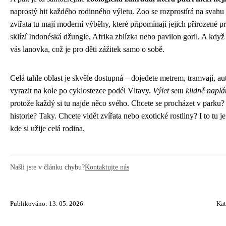
naprostý hit každého rodinného výletu. Zoo se rozprostírá na svahu
zvířata tu mají moderní výběhy, které připomínají jejich přirozené p
sklízí Indonéská džungle, Afrika zblízka nebo pavilon goril. A když
vás lanovka, což je pro děti zážitek samo o sobě.
Celá tahle oblast je skvěle dostupná – dojedete metrem, tramvají, 
vyrazit na kole po cyklostezce podél Vltavy.
Výlet sem klidně naplá
protože každý si tu najde něco svého. Chcete se procházet v parku?
historie? Taky. Chcete vidět zvířata nebo exotické rostliny? I to tu je
kde si užije celá rodina.
Našli jste v článku chybu?
Kontaktujte nás
Publikováno: 13. 05. 2026
Kat