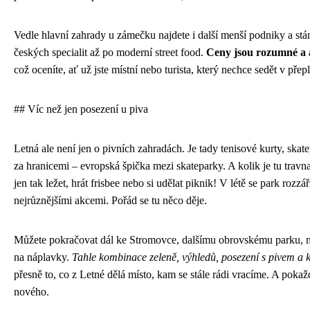
Vedle hlavní zahrady u zámečku najdete i další menší podniky a stá
českých specialit až po moderní street food.
Ceny jsou rozumné a 
což oceníte, ať už jste místní nebo turista, který nechce sedět v pře
## Víc než jen posezení u piva
Letná ale není jen o pivních zahradách. Je tady tenisové kurty, skat
za hranicemi – evropská špička mezi skateparky. A kolik je tu trav
jen tak ležet, hrát frisbee nebo si udělat piknik! V létě se park rozzář
nejrůznějšími akcemi. Pořád se tu něco děje.
Můžete pokračovat dál ke Stromovce, dalšímu obrovskému parku, ne
na náplavky.
Tahle kombinace zeleně, výhledů, posezení s pivem a ku
přesně to, co z Letné dělá místo, kam se stále rádi vracíme. A poka
nového.