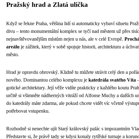
Pražský hrad a Zlatá ulička
Když se řekne Praha, většina lidí si automaticky vybaví siluetu Pra
divu – tento monumentální komplex se tyčí nad městem už přes tisíc l
nejnavštěvovanějším místům nejen u nás, ale v celé Evropě.
Proch
areálu
je zážitek, který v sobě spojuje historii, architekturu a úchv
město.
Hrad je opravdu obrovský. Klidně tu můžete strávit celý den a poř
nového. Dominantou celého komplexu je
katedrála svatého Víta
–
gotické architektury. Její věže vidíte prakticky z každého koutu Prah
určitě si všimněte nádherných vitráží od Alfonse Muchy a dalších u
do katedrály máte zdarma, ale pokud chcete vidět víc včetně výstup
potřebovat vstupenku.
Rozhodně si nenechte ujít Starý královský palác s impozantním Vl
Představte si, že právě tady se kdysi konaly rytířské turnaje a korun