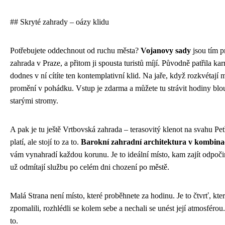
## Skryté zahrady – oázy klidu
Potřebujete oddechnout od ruchu města?
Vojanovy sady
jsou tím p
zahrada v Praze, a přitom ji spousta turistů míjí. Původně patřila ka
dodnes v ní cítíte ten kontemplativní klid. Na jaře, když rozkvétají 
promění v pohádku. Vstup je zdarma a můžete tu strávit hodiny bl
starými stromy.
A pak je tu ještě Vrtbovská zahrada – terasovitý klenot na svahu Pet
platí, ale stojí to za to.
Barokní zahradní architektura v kombina
vám vynahradí každou korunu. Je to ideální místo, kam zajít odpoč
už odmítají službu po celém dni chození po městě.
Malá Strana není místo, které proběhnete za hodinu. Je to čtvrť, kte
zpomalili, rozhlédli se kolem sebe a nechali se unést její atmosférou. 
to.