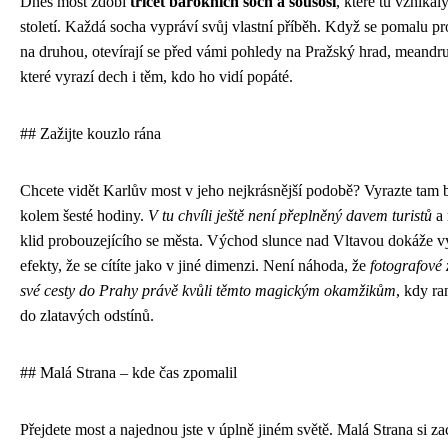
Dnes most zdobí
třicet barokních soch a sousoší
, které tu vznika
století. Každá socha vypráví svůj vlastní příběh. Když se pomalu pr
na druhou, otevírají se před vámi pohledy na Pražský hrad, meandru
které vyrazí dech i těm, kdo ho vidí popáté.
## Zažijte kouzlo rána
Chcete vidět Karlův most v jeho nejkrásnější podobě? Vyrazte tam b
kolem šesté hodiny.
V tu chvíli ještě není přeplněný davem turistů
a 
klid probouzejícího se města. Východ slunce nad Vltavou dokáže vy
efekty, že se cítíte jako v jiné dimenzi. Není náhoda, že
fotografové 
své cesty do Prahy právě kvůli těmto magickým okamžikům
, kdy ra
do zlatavých odstínů.
## Malá Strana – kde čas zpomalil
Přejdete most a najednou jste v úplně jiném světě. Malá Strana si z