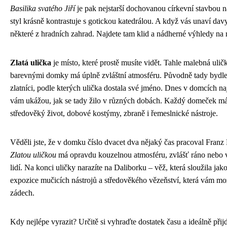
Basilika svatého Jiří
je pak nejstarší dochovanou církevní stavbou n
styl krásně kontrastuje s gotickou katedrálou. A když vás unaví davy 
některé z hradních zahrad. Najdete tam klid a nádherné výhledy na 
Zlatá ulička
je místo, které prostě musíte vidět. Tahle malebná ulič
barevnými domky má úplně zvláštní atmosféru. Původně tady bydleli 
zlatníci, podle kterých ulička dostala své jméno. Dnes v domcích na
vám ukážou, jak se tady žilo v různých dobách. Každý domeček má 
středověký život, dobové kostýmy, zbraně i řemeslnické nástroje.
Věděli jste, že v domku číslo dvacet dva nějaký čas pracoval Fran
Zlatou uličkou
má opravdu kouzelnou atmosféru, zvlášť ráno nebo ve
lidí. Na konci uličky narazíte na Daliborku – věž, která sloužila jak
expozice mučicích nástrojů a středověkého vězeňství, která vám mo
zádech.
Kdy nejlépe vyrazit? Určitě si vyhraďte dostatek času a ideálně přij