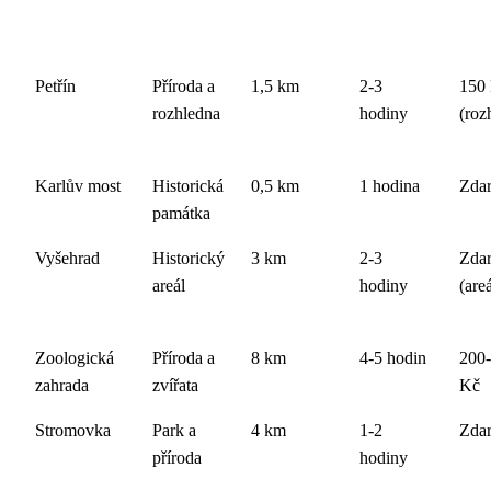
Petřín
Příroda a
1,5 km
2-3
150
rozhledna
hodiny
(roz
Karlův most
Historická
0,5 km
1 hodina
Zda
památka
Vyšehrad
Historický
3 km
2-3
Zda
areál
hodiny
(areá
Zoologická
Příroda a
8 km
4-5 hodin
200
zahrada
zvířata
Kč
Stromovka
Park a
4 km
1-2
Zda
příroda
hodiny