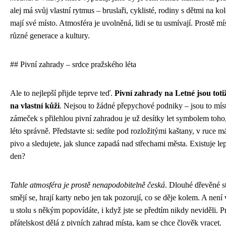
alej má svůj vlastní rytmus – bruslaři, cyklisté, rodiny s dětmi na ko
mají své místo. Atmosféra je uvolněná, lidi se tu usmívají. Prostě mí
různé generace a kultury.
## Pivní zahrady – srdce pražského léta
Ale to nejlepší přijde teprve teď.
Pivní zahrady na Letné jsou totiž
na vlastní kůži
. Nejsou to žádné přepychové podniky – jsou to míst
zámeček s přilehlou pivní zahradou je už desítky let symbolem toho, 
léto správně. Představte si: sedíte pod rozložitými kaštany, v ruce 
pivo a sledujete, jak slunce zapadá nad střechami města. Existuje le
den?
Tahle atmosféra je prostě nenapodobitelně česká
. Dlouhé dřevěné st
smějí se, hrají karty nebo jen tak pozorují, co se děje kolem. A není
u stolu s někým popovídáte, i když jste se předtím nikdy neviděli. P
přátelskost dělá z pivních zahrad místa, kam se chce člověk vracet.