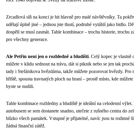
Zrcadlová síň na konci je hit hlavně pro malé návštěvníky. Ta pokři
udělají úplně jiné – jednou jste tlustí, podruhé vytáhlí jako bidlo. Dě
dospělí se musí zasmát. Tahle kombinace – trochu historie, trochu z
pro všechny generace.
Ale Petřín není jen o rozhledně a bludišti
. Celý kopec je vlastně 
můžete v klidu sednout na trávu, dát si piknik nebo se jen tak prochá
tady i Stefánikova hvězdárna, takže můžete pozorovat hvězdy. Pro r
hřiště, spousta travnatých ploch na hraní – prostě místo, kde můžete 
byste se nudili.
Tahle kombinace rozhledny a bludiště je ideální na celodenní výlet
autobusem se sem dostanete snadno, utečete z rušného centra do zele
blízko všech památek. Vstupné je přijatelné, navíc jsou tu rodinné lí
žádná finanční zátěž.