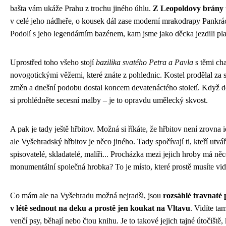
bašta vám ukáže Prahu z trochu jiného úhlu.
Z Leopoldovy brány 
v celé jeho nádheře, o kousek dál zase moderní mrakodrapy Pankrá
Podolí s jeho legendárním bazénem, kam jsme jako děcka jezdili pla
Uprostřed toho všeho stojí
bazilika svatého Petra a Pavla
s těmi cha
novogotickými věžemi, které znáte z pohlednic. Kostel prodělal za s
změn a dnešní podobu dostal koncem devatenáctého století. Když d
si prohlédněte secesní malby – je to opravdu umělecký skvost.
A pak je tady ještě hřbitov. Možná si říkáte, že hřbitov není zrovna i
ale Vyšehradský hřbitov je něco jiného. Tady spočívají ti, kteří utvá
spisovatelé, skladatelé, malíři... Procházka mezi jejich hroby má něc
monumentální společná hrobka? To je místo, které prostě musíte vid
Co mám ale na Vyšehradu možná nejradši, jsou
rozsáhlé travnaté 
v létě sednout na deku a prostě jen koukat na Vltavu
. Vidíte ta
venčí psy, běhají nebo čtou knihu. Je to takové jejich tajné útočiště,