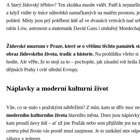
A
Starý židovský hřbitov
? Ten zkrátka musíte vidět. Patří k nejstarš
a když vidíte ty tisíce náhrobků namačkaných na malém prostoru, je 
pohled. Místy jsou prý pohřbeni lidé až ve dvanácti vrstvách nad s
rabín Löw, astronom a matematik David Gans i zmíněný Mordechaj
Židovské muzeum v Praze, které se o většinu těchto památek st
obraz židovského života, tradic a historie.
Na prohlídku všeho si 
hodin. Ale věřte, že to stojí za to – pochopíte, jak zásadní roli hrál
dějinách Prahy i celé střední Evropy.
Náplavky a moderní kulturní život
Víte, co se stalo s pražskými nábřežími? Z míst, kam se dřív moc ne
moderního kulturního života
hlavního města. Dnes jsou náplavky
kam proudí davy lidí – ať už jste Pražák nebo sem přijíždíte jen na 
centra plná života
vás prostě musí zaujmout. Je to unikátní mix odp
zábavy v jednom.