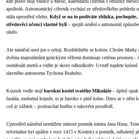
kde právě stojí Slunce a Měsíc, kalendářní ciferník s obrázky měsíců
apoštolů. Astronomický ciferník vychází ze středověkého pohledu 
stála uprostřed všeho.
Když se na to podíváte zblízka, pochopíte, 
středověcí učenci vlastně byli
– spojili umění s astronomií způsob
obdiv.
Ale náměstí není jen o orloji. Rozhlédněte se kolem.
Chrám Matky 
dvěma majestátními gotickými věžemi dominuje celému prostoru – t
osmdesáti metrů a vidíte je skoro odkudkoliv. Uvnitř najdete krásné 
slavného astronoma Tychona Braheho.
Kousek vedle stojí
barokní kostel svatého Mikuláše
– úplný opak 
fasáda, mohutná kopule, to je baroko v plné kráse. Dnes se v něm ko
což je zážitek – poslouchat hudbu v takovém prostředí.
Uprostřed náměstí nemůžete minout pomník mistra Jana Husa. Ten
reformátor byl upálen v roce 1415 v Kostnici a pomník, odhalený pře