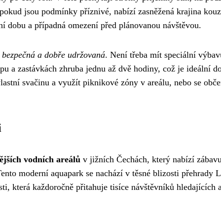
 pokud jsou podmínky příznivé, nabízí zasněžená krajina kou
ní dobu a případná omezení před plánovanou návštěvou.
je bezpečná a dobře udržovaná
. Není třeba mít speciální výbav
mpu a zastávkách zhruba jednu až dvě hodiny, což je ideální d
vlastní svačinu a využít piknikové zóny v areálu, nebo se občer
i
ějších vodních areálů
v jižních Čechách, který nabízí zábav
Tento moderní aquapark se nachází v těsné blizosti přehrady 
sti, která každoročně přitahuje tisíce návštěvníků hledajících 