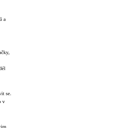
ů
a
ačky,
dél
it se.
o v
zim