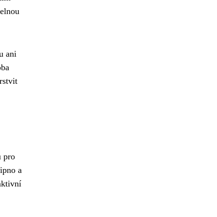
zelnou
u ani
oba
stvit
u pro
Lipno a
aktivní