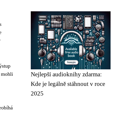
s
e
y
ýstup
Nejlepší audioknihy zdarma:
y mohli
Kde je legálně stáhnout v roce
2025
robíhá