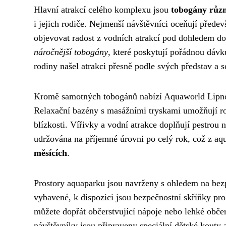
Hlavní atrakcí celého komplexu jsou
tobogány různ
i jejich rodiče. Nejmenší návštěvníci oceňují pře
objevovat radost z vodních atrakcí pod dohledem dos
náročnější tobogány
, které poskytují pořádnou dávk
rodiny našel atrakci přesně podle svých představ a s
Kromě samotných tobogánů nabízí Aquaworld Lipno i
Relaxační bazény s masážními tryskami umožňují rod
blízkosti. Vířivky a vodní atrakce doplňují pestrou 
udržována na příjemné úrovni po celý rok, což z aq
měsících
.
Prostory aquaparku jsou navrženy s ohledem na bezp
vybavené, k dispozici jsou bezpečnostní skříňky pro 
můžete dopřát občerstvující nápoje nebo lehké obče
návštěvníky jsou připraveny speciální dětské kouty