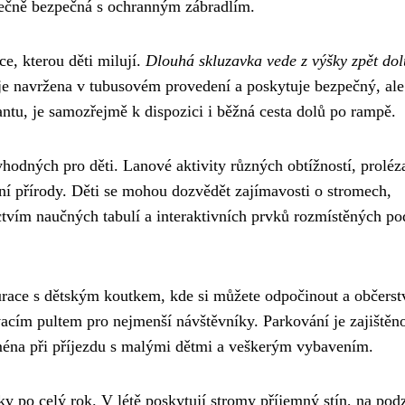
atečně bezpečná s ochranným zábradlím.
ce, kterou děti milují.
Dlouhá skluzavka vede z výšky zpět dol
je navržena v tubusovém provedení a poskytuje bezpečný, ale
ariantu, je samozřejmě k dispozici i běžná cesta dolů po rampě.
vhodných pro děti. Lanové aktivity různých obtížností, proléz
í přírody. Děti se mohou dozvědět zajímavosti o stromech,
tvím naučných tabulí a interaktivních prvků rozmístěných po
race s dětským koutkem, kde si můžete odpočinout a občerstv
vacím pultem pro nejmenší návštěvníky. Parkování je zajištěn
jména při příjezdu s malými dětmi a veškerým vybavením.
y po celý rok. V létě poskytují stromy příjemný stín, na pod