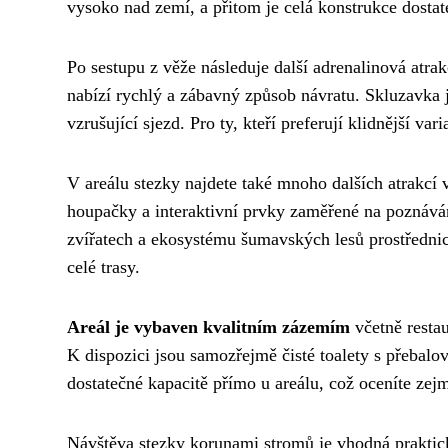
vysoko nad zemí, a přitom je celá konstrukce dost
Po sestupu z věže následuje další adrenalinová atrak
nabízí rychlý a zábavný způsob návratu. Skluzavka 
vzrušující sjezd. Pro ty, kteří preferují klidnější v
V areálu stezky najdete také mnoho dalších atrakcí 
houpačky a interaktivní prvky zaměřené na poznáván
zvířatech a ekosystému šumavských lesů prostřednic
celé trasy.
Areál je vybaven kvalitním zázemím
včetně restau
K dispozici jsou samozřejmě čisté toalety s přebalo
dostatečné kapacitě přímo u areálu, což oceníte ze
Návštěva stezky korunami stromů je vhodná praktick