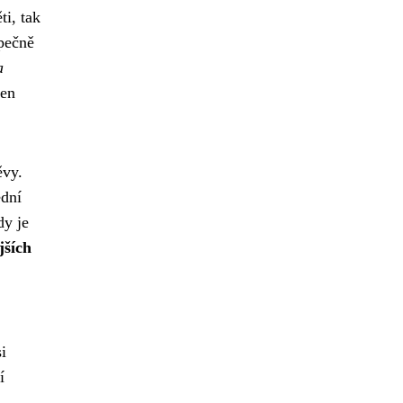
ti, tak
pečně
a
len
ěvy.
ední
dy je
jších
i
í