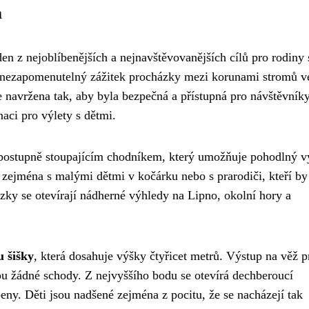
m
n z nejoblíbenějších a nejnavštěvovanějších cílů pro rodiny 
zí nezapomenutelný zážitek procházky mezi korunami stromů v
e navržena tak, aby byla bezpečná a přístupná pro návštěvník
naci pro výlety s dětmi.
postupně stoupajícím chodníkem, který umožňuje pohodlný v
 zejména s malými dětmi v kočárku nebo s prarodiči, kteří b
ky se otevírají nádherné výhledy na Lipno, okolní hory a
u šišky
, která dosahuje výšky čtyřicet metrů. Výstup na věž p
sou žádné schody. Z nejvyššího bodu se otevírá dechberoucí
y. Děti jsou nadšené zejména z pocitu, že se nacházejí tak