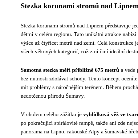
Stezka korunami stromů nad Lipne
Stezka korunami stromů nad Lipnem představuje jede
dětmi v celém regionu. Tato unikátní atrakce nabí
výšce až čtyřicet metrů nad zemí. Celá konstrukce j
všech věkových kategorií, což z ní činí ideální desti
Samotná stezka měří přibližně 675 metrů
a vede 
bez nutnosti zdolávat schody. Tento koncept oceníte
mít problémy s náročnějším terénem. Během procház
nedotčenou přírodu Šumavy.
Vrcholem celého zážitku je
vyhlídková věž ve tvar
po pokračující spirálovité rampě, takže ani zde nej
panorama na Lipno, rakouské Alpy a šumavské hřeben