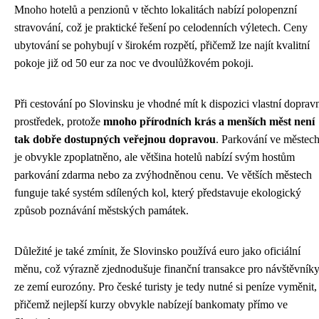
Mnoho hotelů a penzionů v těchto lokalitách nabízí polopenzní
stravování, což je praktické řešení po celodenních výletech. Ceny
ubytování se pohybují v širokém rozpětí, přičemž lze najít kvalitní
pokoje již od 50 eur za noc ve dvoulůžkovém pokoji.
Při cestování po Slovinsku je vhodné mít k dispozici vlastní doprav
prostředek, protože
mnoho přírodních krás a menších měst není
tak dobře dostupných veřejnou dopravou
. Parkování ve městec
je obvykle zpoplatněno, ale většina hotelů nabízí svým hostům
parkování zdarma nebo za zvýhodněnou cenu. Ve větších městech
funguje také systém sdílených kol, který představuje ekologický
způsob poznávání městských památek.
Důležité je také zmínit, že Slovinsko používá euro jako oficiální
měnu, což výrazně zjednodušuje finanční transakce pro návštěvník
ze zemí eurozóny. Pro české turisty je tedy nutné si peníze vyměnit,
přičemž nejlepší kurzy obvykle nabízejí bankomaty přímo ve