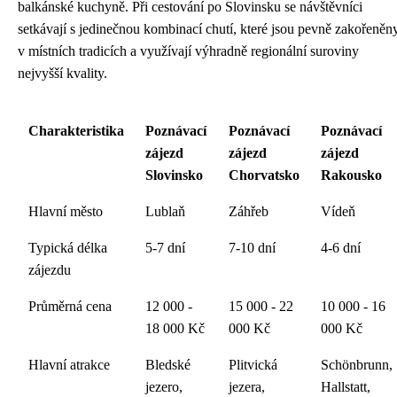
balkánské kuchyně. Při cestování po Slovinsku se návštěvníci
setkávají s jedinečnou kombinací chutí, které jsou pevně zakořeněn
v místních tradicích a využívají výhradně regionální suroviny
nejvyšší kvality.
Charakteristika
Poznávací
Poznávací
Poznávací
zájezd
zájezd
zájezd
Slovinsko
Chorvatsko
Rakousko
Hlavní město
Lublaň
Záhřeb
Vídeň
Typická délka
5-7 dní
7-10 dní
4-6 dní
zájezdu
Průměrná cena
12 000 -
15 000 - 22
10 000 - 16
18 000 Kč
000 Kč
000 Kč
Hlavní atrakce
Bledské
Plitvická
Schönbrunn,
jezero,
jezera,
Hallstatt,