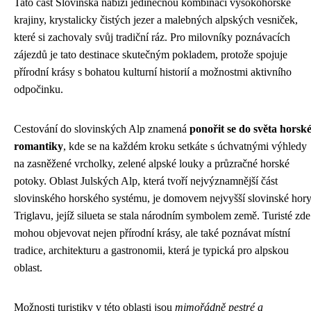
Tato část Slovinska nabízí jedinečnou kombinaci vysokohorské
krajiny, krystalicky čistých jezer a malebných alpských vesniček,
které si zachovaly svůj tradiční ráz. Pro milovníky poznávacích
zájezdů je tato destinace skutečným pokladem, protože spojuje
přírodní krásy s bohatou kulturní historií a možnostmi aktivního
odpočinku.
Cestování do slovinských Alp znamená
ponořit se do světa horsk
romantiky
, kde se na každém kroku setkáte s úchvatnými výhledy
na zasněžené vrcholky, zelené alpské louky a průzračné horské
potoky. Oblast Julských Alp, která tvoří nejvýznamnější část
slovinského horského systému, je domovem nejvyšší slovinské hor
Triglavu, jejíž silueta se stala národním symbolem země. Turisté zde
mohou objevovat nejen přírodní krásy, ale také poznávat místní
tradice, architekturu a gastronomii, která je typická pro alpskou
oblast.
Možnosti turistiky v této oblasti jsou
mimořádně pestré a