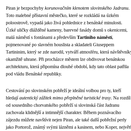
Piran je bezpochyby
korunovačním klenotem slovinského Jadranu
.
Toto malebné přístavní městečko, které se rozkládá na úzkém
poloostrově, vypadá jako živá pohlednice z benátské minulosti.
Úzké uličky dlážděné kameny, barevné fasády domů s okenicemi,
malá náměstí s fontánami a především
Tartiniho náměstí
,
pojmenované po slavném houslista a skladateli Giuseppem
Tartininim, který se zde narodil, vytváří atmosféru, která návštěvník
okamžitě uhrane. Při procházce městem lze obdivovat benátskou
architekturu, která připomína dlouhé období, kdy tato oblast patřila
pod vládu Benátské republiky.
Cestování po slovinském pobřeží je ideální volbou pro ty, kteří
hledají
autentický zážitek mimo přeplněné turistické trasy
. Na rozdíl
od sousedního chorvatského pobřeží si slovinská část Jadranu
zachovala klidnější a intimnější charakter. Během poznávacího
zájezdu můžete navštívit nejen Piran, ale také další pobřežní perly
jako Portorož, známý svými lázněmi a kasinem, nebo Koper, největ