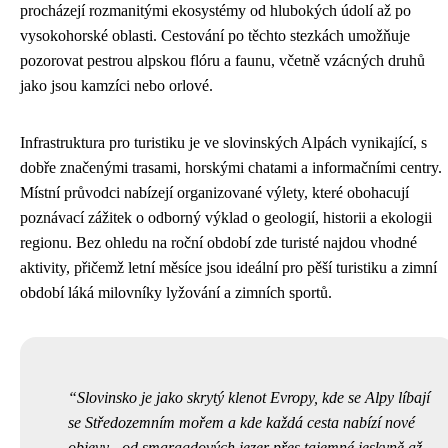
procházejí rozmanitými ekosystémy od hlubokých údolí až po
vysokohorské oblasti. Cestování po těchto stezkách umožňuje
pozorovat pestrou alpskou flóru a faunu, včetně vzácných druhů
jako jsou kamzíci nebo orlové.
Infrastruktura pro turistiku je ve slovinských Alpách vynikající, s
dobře značenými trasami, horskými chatami a informačními centry.
Místní průvodci nabízejí organizované výlety, které obohacují
poznávací zážitek o odborný výklad o geologií, historii a ekologii
regionu. Bez ohledu na roční období zde turisté najdou vhodné
aktivity, přičemž letní měsíce jsou ideální pro pěší turistiku a zimní
období láká milovníky lyžování a zimních sportů.
Slovinsko je jako skrytý klenot Evropy, kde se Alpy líbají
se Středozemním mořem a kde každá cesta nabízí nové
objevy - od smaragdových jezer přes tajemné jeskyně až