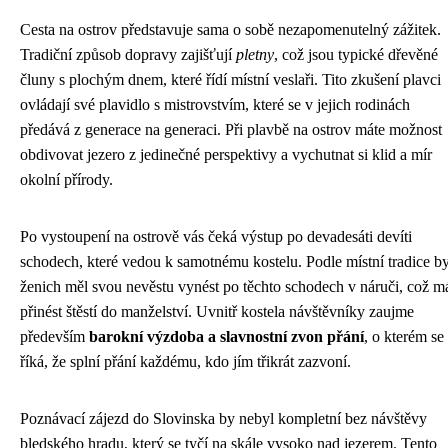
Cesta na ostrov představuje sama o sobě nezapomenutelný zážitek.
Tradiční způsob dopravy zajišťují
pletny
, což jsou typické dřevěné
čluny s plochým dnem, které řídí místní veslaři. Tito zkušení plavci
ovládají své plavidlo s mistrovstvím, které se v jejich rodinách
předává z generace na generaci. Při plavbě na ostrov máte možnost
obdivovat jezero z jedinečné perspektivy a vychutnat si klid a mír
okolní přírody.
Po vystoupení na ostrově vás čeká výstup po devadesáti devíti
schodech, které vedou k samotnému kostelu. Podle místní tradice b
ženich měl svou nevěstu vynést po těchto schodech v náruči, což m
přinést štěstí do manželství. Uvnitř kostela návštěvníky zaujme
především
barokní výzdoba a slavnostní zvon přání
, o kterém se
říká, že splní přání každému, kdo jím třikrát zazvoní.
Poznávací zájezd do Slovinska by nebyl kompletní bez návštěvy
bledského hradu, který se tyčí na skále vysoko nad jezerem. Tento