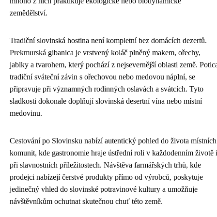
mnoho z nich praktikuje ekologické nebo biodynamické
zemědělství.
Tradiční slovinská hostina není kompletní bez domácích dezertů.
Prekmurská gibanica je vrstvený koláč plněný makem, ořechy,
jablky a tvarohem, který pochází z nejsevernější oblasti země. Potic
tradiční sváteční závin s ořechovou nebo medovou náplní, se
připravuje při významných rodinných oslavách a svátcích. Tyto
sladkosti dokonale doplňují slovinská desertní vína nebo místní
medovinu.
Cestování po Slovinsku nabízí autentický pohled do života místních
komunit, kde gastronomie hraje ústřední roli v každodenním životě 
při slavnostních příležitostech. Návštěva farmářských trhů, kde
prodejci nabízejí čerstvé produkty přímo od výrobců, poskytuje
jedinečný vhled do slovinské potravinové kultury a umožňuje
návštěvníkům ochutnat skutečnou chuť této země.