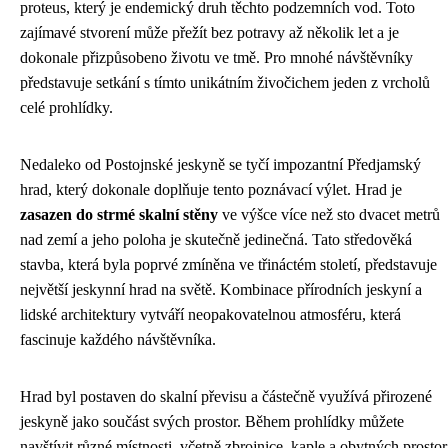
proteus, který je endemický druh těchto podzemních vod. Toto
zajímavé stvorení může přežít bez potravy až několik let a je
dokonale přizpůsobeno životu ve tmě. Pro mnohé návštěvníky
představuje setkání s tímto unikátním živočichem jeden z vrcholů
celé prohlídky.
Nedaleko od Postojnské jeskyně se tyčí impozantní Předjamský
hrad, který dokonale doplňuje tento poznávací výlet. Hrad je
zasazen do strmé skalní stěny
ve výšce více než sto dvacet metrů
nad zemí a jeho poloha je skutečně jedinečná. Tato středověká
stavba, která byla poprvé zmíněna ve třináctém století, představuje
největší jeskynní hrad na světě. Kombinace přírodních jeskyní a
lidské architektury vytváří neopakovatelnou atmosféru, která
fascinuje každého návštěvníka.
Hrad byl postaven do skalní převisu a částečně využívá přirozené
jeskyně jako součást svých prostor. Během prohlídky můžete
navštívit různé místnosti, včetně zbrojnice, kaple a obytných prostor