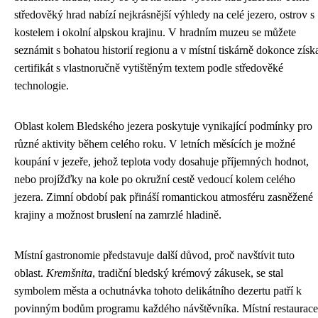
středověký hrad nabízí nejkrásnější výhledy na celé jezero, ostrov s
kostelem i okolní alpskou krajinu. V hradním muzeu se můžete
seznámit s bohatou historií regionu a v místní tiskárně dokonce získ
certifikát s vlastnoručně vytištěným textem podle středověké
technologie.
Oblast kolem Bledského jezera poskytuje vynikající podmínky pro
různé aktivity během celého roku. V letních měsících je možné
koupání v jezeře, jehož teplota vody dosahuje příjemných hodnot,
nebo projížďky na kole po okružní cestě vedoucí kolem celého
jezera. Zimní období pak přináší romantickou atmosféru zasněžené
krajiny a možnost bruslení na zamrzlé hladině.
Místní gastronomie představuje další důvod, proč navštívit tuto
oblast.
Kremšnita
, tradiční bledský krémový zákusek, se stal
symbolem města a ochutnávka tohoto delikátního dezertu patří k
povinným bodům programu každého návštěvníka. Místní restaurace