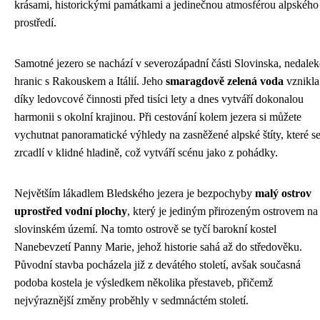
krásami, historickými památkami a jedinečnou atmosférou alpského
prostředí.
Samotné jezero se nachází v severozápadní části Slovinska, nedale
hranic s Rakouskem a Itálií. Jeho
smaragdově zelená voda
vznikla
díky ledovcové činnosti před tisíci lety a dnes vytváří dokonalou
harmonii s okolní krajinou. Při cestování kolem jezera si můžete
vychutnat panoramatické výhledy na zasněžené alpské štíty, které s
zrcadlí v klidné hladině, což vytváří scénu jako z pohádky.
Největším lákadlem Bledského jezera je bezpochyby
malý ostrov
uprostřed vodní plochy
, který je jediným přirozeným ostrovem na
slovinském území. Na tomto ostrově se tyčí barokní kostel
Nanebevzetí Panny Marie, jehož historie sahá až do středověku.
Původní stavba pocházela již z devátého století, avšak současná
podoba kostela je výsledkem několika přestaveb, přičemž
nejvýraznější změny proběhly v sedmnáctém století.