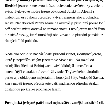
Bledské jezero
, které svou krásou uchvacuje návštěvníky z celého
světa. Tyrkysově modré jezero obklopené Julskými Alpami s
malebným ostrůvkem uprostřed vytváří scenérii jako z pohádky.
Kostel Nanebevzetí Panny Marie na ostrově je přístupný pouze lodí
což celému místu dodává na romantičnosti. Okolí jezera nabízí četn
turistické stezky, které umožňují obdivovat tuto přírodní památku z
různých úhlů pohledu.
Nedaleko odtud se nachází další přírodní klenot,
Bohinjské jezero
,
které je největším stálým jezerem ve Slovinsku. Na rozdíl od
rušnějšího Bledu si Bohinj zachovává klidnější atmosféru a
autentičtější charakter. Jezero leží v srdci Triglavského národního
parku a je obklopeno majestátními horskými štíty. Vodopád Savica,
který napájí jezero, představuje další nádhernou přírodní atrakci
dostupnou po krátké procházce lesem.
Postojnská jeskyně patří mezi nejnavštěvovanější turistické cíle