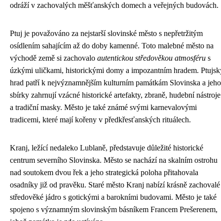
odráží v zachovalých měšťanských domech a veřejných budovách.
Ptuj je považováno za nejstarší slovinské město s nepřetržitým
osídlením sahajícím až do doby kamenné. Toto malebné město na
východě země si zachovalo
autentickou středověkou atmosféru
s
úzkými uličkami, historickými domy a impozantním hradem. Ptujsk
hrad patří k nejvýznamnějším kulturním památkám Slovinska a jeho
sbírky zahrnují vzácné historické artefakty, zbraně, hudební nástroje
a tradiční masky. Město je také známé svými karnevalovými
tradicemi, které mají kořeny v předkřesťanských rituálech.
Kranj, ležící nedaleko Lublaně, představuje důležité historické
centrum severního Slovinska. Město se nachází na skalním ostrohu
nad soutokem dvou řek a jeho strategická poloha přitahovala
osadníky již od pravěku. Staré město Kranj nabízí krásně zachovalé
středověké jádro s gotickými a barokními budovami. Město je také
spojeno s významným slovinským básníkem Francem Prešerenem,