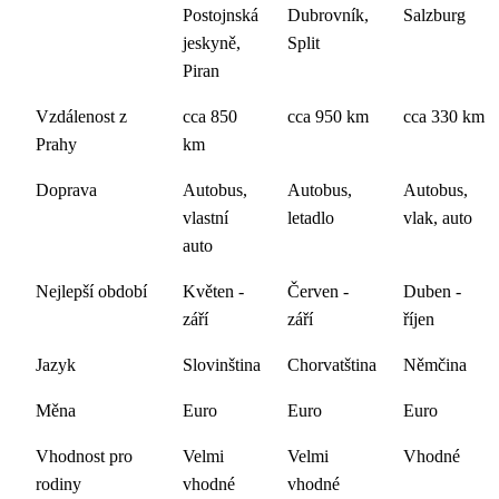
Postojnská
Dubrovník,
Salzburg
jeskyně,
Split
Piran
Vzdálenost z
cca 850
cca 950 km
cca 330 km
Prahy
km
Doprava
Autobus,
Autobus,
Autobus,
vlastní
letadlo
vlak, auto
auto
Nejlepší období
Květen -
Červen -
Duben -
září
září
říjen
Jazyk
Slovinština
Chorvatština
Němčina
Měna
Euro
Euro
Euro
Vhodnost pro
Velmi
Velmi
Vhodné
rodiny
vhodné
vhodné