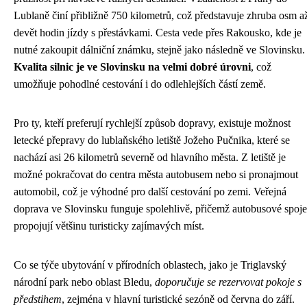
Lublaně činí přibližně 750 kilometrů, což představuje zhruba osm a
devět hodin jízdy s přestávkami. Cesta vede přes Rakousko, kde je
nutné zakoupit dálniční známku, stejně jako následně ve Slovinsku.
Kvalita silnic je ve Slovinsku na velmi dobré úrovni
, což
umožňuje pohodlné cestování i do odlehlejších částí země.
Pro ty, kteří preferují rychlejší způsob dopravy, existuje možnost
letecké přepravy do lublaňského letiště Jožeho Pučnika, které se
nachází asi 26 kilometrů severně od hlavního města. Z letiště je
možné pokračovat do centra města autobusem nebo si pronajmout
automobil, což je výhodné pro další cestování po zemi. Veřejná
doprava ve Slovinsku funguje spolehlivě, přičemž autobusové spoje
propojují většinu turisticky zajímavých míst.
Co se týče ubytování v přírodních oblastech, jako je Triglavský
národní park nebo oblast Bledu,
doporučuje se rezervovat pokoje s
předstihem
, zejména v hlavní turistické sezóně od června do září.