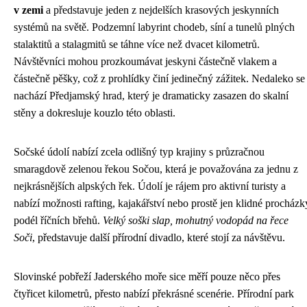
v zemi
a představuje jeden z nejdelších krasových jeskynních
systémů na světě. Podzemní labyrint chodeb, síní a tunelů plných
stalaktitů a stalagmitů se táhne více než dvacet kilometrů.
Návštěvníci mohou prozkoumávat jeskyni částečně vlakem a
částečně pěšky, což z prohlídky činí jedinečný zážitek. Nedaleko se
nachází Předjamský hrad, který je dramaticky zasazen do skalní
stěny a dokresluje kouzlo této oblasti.
Sočské údolí nabízí zcela odlišný typ krajiny s průzračnou
smaragdově zelenou řekou Sočou, která je považována za jednu z
nejkrásnějších alpských řek. Údolí je rájem pro aktivní turisty a
nabízí možnosti rafting, kajakářství nebo prostě jen klidné procházk
podél říčních břehů.
Velký soški slap, mohutný vodopád na řece
Soči
, představuje další přírodní divadlo, které stojí za návštěvu.
Slovinské pobřeží Jaderského moře sice měří pouze něco přes
čtyřicet kilometrů, přesto nabízí překrásné scenérie. Přírodní park