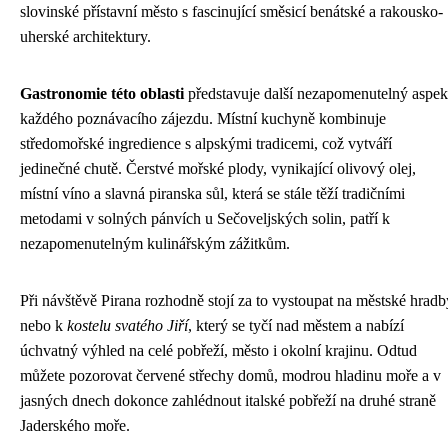
slovinské přístavní město s fascinující směsicí benátské a rakousko-
uherské architektury.
Gastronomie této oblasti
představuje další nezapomenutelný aspek
každého poznávacího zájezdu. Místní kuchyně kombinuje
středomořské ingredience s alpskými tradicemi, což vytváří
jedinečné chutě. Čerstvé mořské plody, vynikající olivový olej,
místní víno a slavná piranska sůl, která se stále těží tradičními
metodami v solných pánvích u Sečoveljských solin, patří k
nezapomenutelným kulinářským zážitkům.
Při návštěvě Pirana rozhodně stojí za to vystoupat na městské hradb
nebo k
kostelu svatého Jiří
, který se tyčí nad městem a nabízí
úchvatný výhled na celé pobřeží, město i okolní krajinu. Odtud
můžete pozorovat červené střechy domů, modrou hladinu moře a v
jasných dnech dokonce zahlédnout italské pobřeží na druhé straně
Jaderského moře.