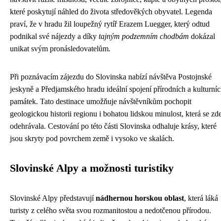
které poskytují náhled do života středověkých obyvatel. Legenda
praví, že v hradu žil loupežný rytíř Erazem Luegger, který odtud
podnikal své nájezdy a díky
tajným podzemním chodbám
dokázal
unikat svým pronásledovatelům.
Při poznávacím zájezdu do Slovinska nabízí návštěva Postojnské
jeskyně a Předjamského hradu ideální spojení přírodních a kulturní
památek. Tato destinace umožňuje návštěvníkům pochopit
geologickou historii regionu i bohatou lidskou minulost, která se zd
odehrávala. Cestování po této části Slovinska odhaluje krásy, které
jsou skryty pod povrchem země i vysoko ve skalách.
Slovinské Alpy a možnosti turistiky
Slovinské Alpy představují
nádhernou horskou oblast
, která láká
turisty z celého světa svou rozmanitostou a nedotčenou přírodou.