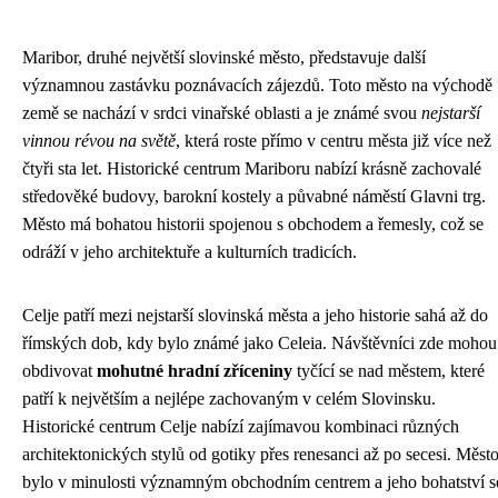
Maribor, druhé největší slovinské město, představuje další
významnou zastávku poznávacích zájezdů. Toto město na východě
země se nachází v srdci vinařské oblasti a je známé svou
nejstarší
vinnou révou na světě
, která roste přímo v centru města již více než
čtyři sta let. Historické centrum Mariboru nabízí krásně zachovalé
středověké budovy, barokní kostely a půvabné náměstí Glavni trg.
Město má bohatou historii spojenou s obchodem a řemesly, což se
odráží v jeho architektuře a kulturních tradicích.
Celje patří mezi nejstarší slovinská města a jeho historie sahá až do
římských dob, kdy bylo známé jako Celeia. Návštěvníci zde mohou
obdivovat
mohutné hradní zříceniny
tyčící se nad městem, které
patří k největším a nejlépe zachovaným v celém Slovinsku.
Historické centrum Celje nabízí zajímavou kombinaci různých
architektonických stylů od gotiky přes renesanci až po secesi. Měst
bylo v minulosti významným obchodním centrem a jeho bohatství s