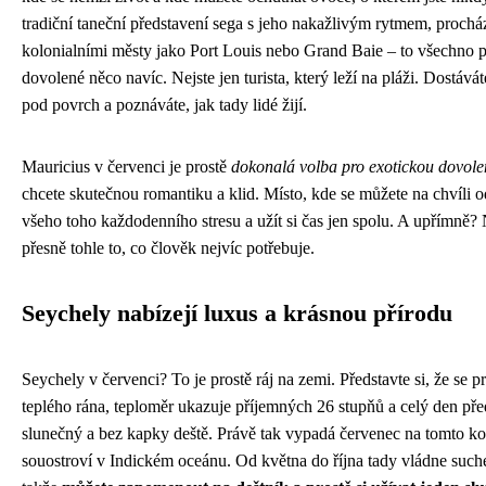
tradiční taneční představení sega s jeho nakažlivým rytmem, prochá
kolonialními městy jako Port Louis nebo Grand Baie – to všechno 
dovolené něco navíc. Nejste jen turista, který leží na pláži. Dostávát
pod povrch a poznáváte, jak tady lidé žijí.
Mauricius v červenci je prostě
dokonalá volba pro exotickou dovol
chcete skutečnou romantiku a klid. Místo, kde se můžete na chvíli o
všeho toho každodenního stresu a užít si čas jen spolu. A upřímně?
přesně tohle to, co člověk nejvíc potřebuje.
Seychely nabízejí luxus a krásnou přírodu
Seychely v červenci? To je prostě ráj na zemi. Představte si, že se p
teplého rána, teploměr ukazuje příjemných 26 stupňů a celý den pře
slunečný a bez kapky deště. Právě tak vypadá červenec na tomto k
souostroví v Indickém oceánu. Od května do října tady vládne such