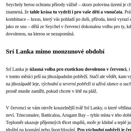
Seychely berou ochranu přírody vážně – skoro polovina území je c
znamená, že
tahle krása tu vydrží i pro vaše děti a vnoučata
. Prá
kombinace – luxus, který vás pohladí po duši, příroda, která vyrazí 
jako ze snu – dělá ze Seychel v červenci dokonalou volbu pro ty, kd
dovolenou, na kterou se nezapomíná.
Srí Lanka mimo monzunové období
Srí Lanka je
úžasná volba pro exotickou dovolenou v červenci
, 
v tomto měsíci prší na jihozápadním pobřeží. Stačí ale vědět, kam v
na jihozápadě leje,
východní a severní pobřeží si užívá slunce a suc
prostě musíte zamířit, pokud chcete v létě na pláž.
V červenci se vám otevře kouzelnější tvář Srí Lanky, o které většina 
neví. Trincomalee, Batticaloa, Arugam Bay – tyhle místa v této době 
Teploměr ukazuje příjemných třicet stupňů, moře je klidné a teplé ja
ideální na koupání nebo šnorchlování.
Pro východní pobřeží je če