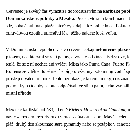
Červenec je skvělý čas vyrazit za dobrodružstvím na
karibské pobř
Dominikánské republiky a Mexika
. Představte si tu kombinaci – 
síle, bohatá kultura a pláže, které vypadají jak z pohlednice. Pokud 
opravdovou exotiku uprostřed léta, těžko najdete lepší volbu.
V Dominikánské republice vás v červenci čekají
nekonečné pláže 
pískem
, nad kterými se vlní palmy, a voda v odstínech tyrkysové, kt
teplá, že se z ní nechce ani vylézt. Místa jako Punta Cana, Puerto P
Romana se v téhle době mění v ráj pro všechny, kdo milují vodní s
prostě jen válení u moře. Teploměr ukazuje kolem třicítky, což znam
podmínky na to, abyste buď odpočívali ve stínu palm, nebo vyrazili
místní přírodu.
Mexické karibské pobřeží, hlavně
Riviera Maya a okolí Cancúnu
, 
navíc – moderní rezorty ruku v ruce s dávnou historií Mayů. Jeden d
pláž, druhý den zkoumáte staré pyramidy nebo se potápíte v cenotec