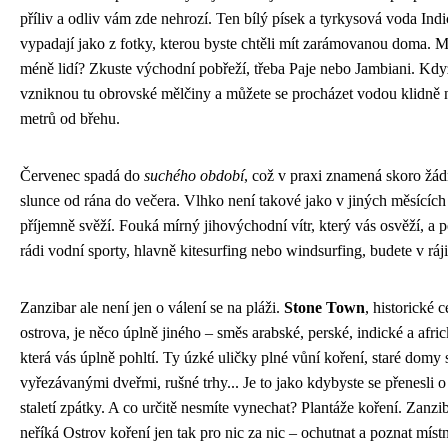
příliv a odliv vám zde nehrozí. Ten bílý písek a tyrkysová voda In
vypadají jako z fotky, kterou byste chtěli mít zarámovanou doma. Mi
méně lidí? Zkuste východní pobřeží, třeba Paje nebo Jambiani. Když
vzniknou tu obrovské mělčiny a můžete se procházet vodou klidně n
metrů od břehu.
Červenec spadá do
suchého období
, což v praxi znamená skoro žád
slunce od rána do večera. Vlhko není takové jako v jiných měsících
příjemně svěží. Fouká mírný jihovýchodní vítr, který vás osvěží, a
rádi vodní sporty, hlavně kitesurfing nebo windsurfing, budete v ráji
Zanzibar ale není jen o válení se na pláži.
Stone Town
, historické 
ostrova, je něco úplně jiného – směs arabské, perské, indické a afric
která vás úplně pohltí. Ty úzké uličky plné vůní koření, staré domy
vyřezávanými dveřmi, rušné trhy... Je to jako kdybyste se přenesli o
staletí zpátky. A co určitě nesmíte vynechat? Plantáže koření. Zanzi
neříká Ostrov koření jen tak pro nic za nic – ochutnat a poznat místní