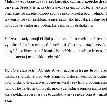
Maledivy jsou opravdový ráj pro každého, kdo sní o
exotické dovo
červenci
. Představte si, že otevřete oči a první, co vidíte, je tyrkys
průzračné, že můžete pozorovat dno i několik metrů pod hladinou. B
tak jemný, že vám proklouzne mezi prsty jako hedvábí, a palmy se 
pohupují ve vánku nad vodou, která má barvu drahokamu.
V červenci tady panují ideální podmínky – slunce svítí, moře je teplé
vy máte před sebou nekonečné možnosti. Chcete se potápět mezi k
útesy? Šnorchlovat s mořskými želvami? Nebo prostě jen ležet na plá
knihu, kterou jste odkládali celý rok?
Korálové útesy kolem Malediv skrývají úžasný svět plný života
. Stač
masku a šnorchl, vejít do vody přímo od břehu a najednou se ocitne
podmořského divadla. Pestrobarevné korály se vlní v proudění, mez
mihnou hejna drobných rybek, možná zahlédnete rejnoka manta neb
která poklidně spásá řasy. Je to zážitek, který se nedá popsat – musí
zažít.