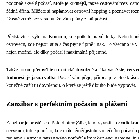
podobně skvělé počasí. Moře je klidnější, takže cestování mezi ostr
žádná dřina. Můžete si naplánovat ostrovní hopping a poznávat rozm
úžasné země bez strachu, že vám plány zhatí počasí.
Představte si výlet na Komodo, kde potkáte pravé draky. Nebo lenoš
ostrovech, kde nejsou auta a čas plyne úplně jinak. To všechno je v
nejen možné, ale díky počasí i maximálně příjemné.
Takže pokud přemýšlíte o exotické dovolené a láká vás Asie,
červe
Indonésii je jasná volba
. Počasí vám přeje, příroda je v plné kráse
konečně zažít tu dovolenou, o které se ještě dlouho bude vyprávět.
Zanzibar s perfektním počasím a plážemi
Zanzibar je prostě sen. Pokud přemýšlíte, kam vyrazit na
exotickou
červenci
, tohle je místo, kde máte téměř jistotu slunečního počasí a 
reklamy. Ostrov u tanzanského pobřeží vám v červenci nabídne úni