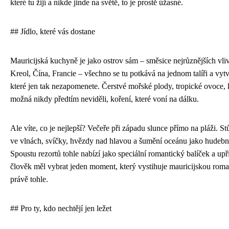
které tu žijí a nikde jinde na světě, to je prostě úžasné.
## Jídlo, které vás dostane
Mauricijská kuchyně je jako ostrov sám – směsice nejrůznějších vliv
Kreol, Čína, Francie – všechno se tu potkává na jednom talíři a vytv
které jen tak nezapomenete. Čerstvé mořské plody, tropické ovoce, k
možná nikdy předtím neviděli, koření, které voní na dálku.
Ale víte, co je nejlepší? Večeře při západu slunce přímo na pláži. St
ve vlnách, svíčky, hvězdy nad hlavou a šumění oceánu jako hudebn
Spoustu rezortů tohle nabízí jako speciální romantický balíček a u
člověk měl vybrat jeden moment, který vystihuje mauricijskou roman
právě tohle.
## Pro ty, kdo nechtějí jen ležet