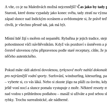
A víte, co je na Maledivách možná nejcennější?
Čas jako by tady p
Starosti, které doma vypadaly jako konec světa, tady ztratí na význ
západ slunce nad Indickým oceánem a uvědomujete si, že právě teď,
chvíli, je všechno přesně tak, jak má být.
Místní lidé žijí s mořem od nepaměti. Rybařina je jejich tradice, stej
pohostinnost vůči návštěvníkům. Když vás pozdraví s úsměvem a 
čerstvě ulovenou rybu připravenou podle staré receptury, cítíte, že js
něčeho autentického.
Pokud máte rádi aktivní dovolenou,
tyrkysové moře nabízí dokonal
pro nejrůznější vodní sporty
. Surfování, windsurfing, kitesurfing, p
– vyberte si, co vás láká. Nebo si zkuste jógu na pláži za úsvitu, k
ještě voní nocí a slunce pomalu vystupuje z moře. Některé resorty m
nad vodou s průhlednou podlahou – masáž si užíváte a pod sebou sl
rybky. Trochu surrealistické, ale nádherné.