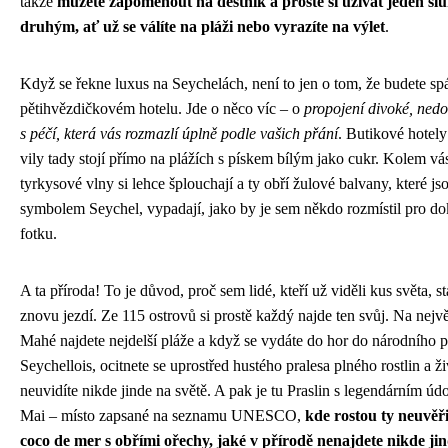
takže
můžete zapomenout na deštník a prostě si užívat jeden sl
druhým, ať už se válíte na pláži nebo vyrazíte na výlet
.
Když se řekne luxus na Seychelách, není to jen o tom, že budete spá
pětihvězdičkovém hotelu. Jde o něco víc – o
propojení divoké, nedo
s péčí, která vás rozmazlí úplně podle vašich přání
. Butikové hotel
vily tady stojí přímo na plážích s pískem bílým jako cukr. Kolem vá
tyrkysové vlny si lehce šplouchají a ty obří žulové balvany, které js
symbolem Seychel, vypadají, jako by je sem někdo rozmístil pro d
fotku.
A ta příroda! To je důvod, proč sem lidé, kteří už viděli kus světa, s
znovu jezdí. Ze 115 ostrovů si prostě každý najde ten svůj. Na nejv
Mahé najdete nejdelší pláže a když se vydáte do hor do národního
Seychellois, ocitnete se uprostřed hustého pralesa plného rostlin a ž
neuvidíte nikde jinde na světě. A pak je tu Praslin s legendárním úd
Mai – místo zapsané na seznamu UNESCO,
kde rostou ty neuvěř
coco de mer s obřími ořechy, jaké v přírodě nenajdete nikde ji