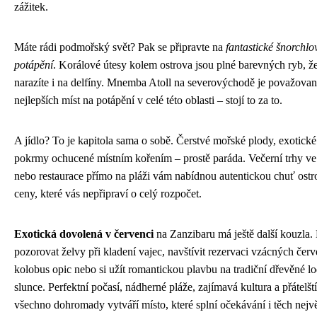
zážitek.
Máte rádi podmořský svět? Pak se připravte na
fantastické šnorchlo
potápění
. Korálové útesy kolem ostrova jsou plné barevných ryb, ž
narazíte i na delfíny. Mnemba Atoll na severovýchodě je považovan
nejlepších míst na potápění v celé této oblasti – stojí to za to.
A jídlo? To je kapitola sama o sobě. Čerstvé mořské plody, exotick
pokrmy ochucené místním kořením – prostě paráda. Večerní trhy v
nebo restaurace přímo na pláži vám nabídnou autentickou chuť ostro
ceny, které vás nepřipraví o celý rozpočet.
Exotická dovolená v červenci
na Zanzibaru má ještě další kouzla.
pozorovat želvy při kladení vajec, navštívit rezervaci vzácných čer
kolobus opic nebo si užít romantickou plavbu na tradiční dřevěné lo
slunce. Perfektní počasí, nádherné pláže, zajímavá kultura a přátelští
všechno dohromady vytváří místo, které splní očekávání i těch nejv