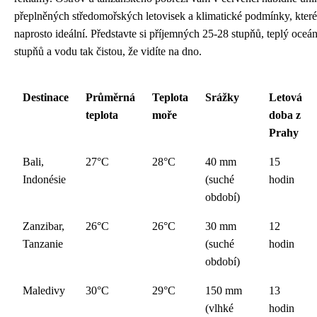
přeplněných středomořských letovisek a klimatické podmínky, které
naprosto ideální. Představte si příjemných 25-28 stupňů, teplý oce
stupňů a vodu tak čistou, že vidíte na dno.
Destinace
Průměrná
Teplota
Srážky
Letová
teplota
moře
doba z
Prahy
Bali,
27°C
28°C
40 mm
15
Indonésie
(suché
hodin
období)
Zanzibar,
26°C
26°C
30 mm
12
Tanzanie
(suché
hodin
období)
Maledivy
30°C
29°C
150 mm
13
(vlhké
hodin