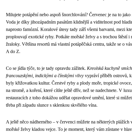
Milujete potápění nebo aspoň šnorchlování? Červenec je na to jako 
Voda je díky jihozápadním pasátům klidnější a viditelnost pod hladi
naprosto famózní. Koralové útesy tady září všemi barvami, mezi kt
proplouvají exotické ryby. Potkáte mořské želvy a s trochou štěstí i
žraloky. Většina resortů má vlastní potápěčská centra, takže se o vás
A do Z.
Co se jídla týče, to je tady opravdu zážitek.
Kreolská kuchyně smích
francouzskými, indickými a čínskými vlivy
vypráví příběh ostrovů, kt
byly křižovatkou kultur. Čerstvé ryby a plody moře, tropické ovoce,
na stromě, a koření, které cítíte ještě dřív, než se nadechnete. V lux
restauracích z toho dokážou udělat opravdové umění, které si může
třeba při západu slunce s sklenkou skvělého vína.
A ještě něco nádherného – v červenci můžete na některých plážích v
mořské želvy kladou vejce. To je moment, který vám zůstane v hla