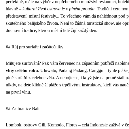
perfektně, máte na výběr z nepřeberného množství restaurací, hotelů 
hlavně –
kulturní život ostrova je v plném proudu
. Tradiční ceremoni
představení, místní festivaly... To všechno vám dá nahlédnout pod 
skutečného balijského života. Není to žádná turistická show, ale op
duchovní tradice, kterou místní lidé žijí každý den.
## Ráj pro surfaře i začátečníky
Milujete surfování? Pak vám červenec na západním pobřeží nabídn
vlny celého roku
. Uluwatu, Padang Padang, Canggu – tyhle pláže j
plné surfařů z celého světa. A nebojte se, i když jste na prkně stáli 
nikdy, najdete klidnější pláže s trpělivými instruktory, kteří vás nauč
na první vlnu.
## Za hranice Bali
Lombok, ostrovy Gili, Komodo, Flores – celá Indonésie zažívá v če