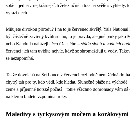
sobě – jedna z nejkrásnějších železničních tras na světě s výhledy, 
vyrazí dech.
Milujete divokou přírodu? I na to je červenec skvělý. Yala Nationa
být částečně zavřený kvůli suchu, to je pravda, ale jiné parky jako 
nebo Kaudulla nabízejí něco úžasného –
stáda slonů u vodních nádr
červenci jich tam uvidíte nejvíc, když se shromažďují u vody. Tako
se nezapomíná.
Takže dovolená na Srí Lance v červenci rozhodně není žádná druhá 
chytrý tah pro ty, kdo vědí, kde hledat. Slunečné pláže na východě, 
země a příjemné horské počasí – tohle všechno dohromady vám dá
na kterou budete vzpomínat roky.
Maledivy s tyrkysovým mořem a korálovými 