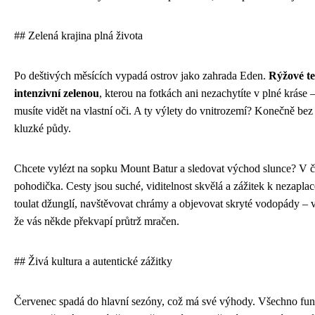
## Zelená krajina plná života
Po deštivých měsících vypadá ostrov jako zahrada Eden.
Rýžové te
intenzivní zelenou
, kterou na fotkách ani nezachytíte v plné kráse –
musíte vidět na vlastní oči. A ty výlety do vnitrozemí? Konečně bez
kluzké půdy.
Chcete vylézt na sopku Mount Batur a sledovat východ slunce? V če
pohodička. Cesty jsou suché, viditelnost skvělá a zážitek k nezapla
toulat džunglí, navštěvovat chrámy a objevovat skryté vodopády – 
že vás někde překvapí průtrž mračen.
## Živá kultura a autentické zážitky
Červenec spadá do hlavní sezóny, což má své výhody. Všechno fun