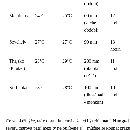
období)
Mauricius
24°C
25°C
60 mm
12
(suché
hodin
období)
Seychely
27°C
27°C
90 mm
13
hodin
Thajsko
28°C
29°C
280 mm
11
(Phuket)
(období
hodin
dešťů)
Srí Lanka
28°C
28°C
100 mm
10
(jihozápad
hodin
- monzun)
Co se pláží týče, tady opravdu nemáte šanci být zklamaní.
Nungwi 
severu ostrova patří mezi ty nejoblíbenější – můžete se koupat prakt