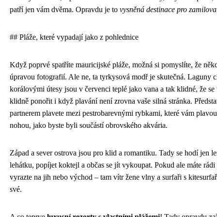
patří jen vám dvěma. Opravdu je to
vysněná destinace pro zamilov
## Pláže, které vypadají jako z pohlednice
Když poprvé spatříte mauricijské pláže, možná si pomyslíte, že něk
úpravou fotografií. Ale ne, ta tyrkysová modř je skutečná. Laguny 
korálovými útesy jsou v červenci teplé jako vana a tak klidné, že se
klidně ponořit i když plavání není zrovna vaše silná stránka. Představ
partnerem plavete mezi pestrobarevnými rybkami, které vám plavo
nohou, jako byste byli součástí obrovského akvária.
Západ a sever ostrova jsou pro klid a romantiku. Tady se hodí jen le
lehátku, popíjet koktejl a občas se jít vykoupat. Pokud ale máte rádi 
vyrazte na jih nebo východ – tam vítr žene vlny a surfaři s kitesurfař
své.
A co teprve
luxusní rezorty s vlastními plážemi
! Tady opravdu zaž