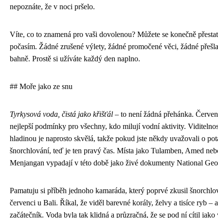
nepoznáte, že v noci pršelo.
Víte, co to znamená pro vaši dovolenou? Můžete se konečně přestat
počasím. Žádné zrušené výlety, žádné promočené věci, žádné přešl
bahně. Prostě si užíváte každý den naplno.
## Moře jako ze snu
Tyrkysová voda, čistá jako křišťál
– to není žádná přehánka. Červen
nejlepší podmínky pro všechny, kdo milují vodní aktivity. Viditelno
hladinou je naprosto skvělá, takže pokud jste někdy uvažovali o po
šnorchlování, teď je ten pravý čas. Místa jako Tulamben, Amed neb
Menjangan vypadají v této době jako živé dokumenty National Geo
Pamatuju si příběh jednoho kamaráda, který poprvé zkusil šnorchlo
červenci u Bali. Říkal, že viděl barevné korály, želvy a tisíce ryb – 
začátečník. Voda byla tak klidná a průzračná, že se pod ní cítil jako 