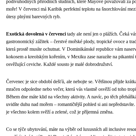
podivuhodných přírodních studních, které Mayové považovali za po
moře! V červenci má Karibik perfektní teplotu na šnorchlování mez
útesy plnými barevných ryb.
Exotická dovolená v červenci
tady ale není jen o plážích. Čeká vás
gastronomický zážitek – čerstvé mořské plody, tropické ovoce a tradi
která prostě musíte ochutnat. V Dominikánské republice vám naserví
kokosem a kreolským kořením, v Mexiku zase narazíte na pikantní 
osvěžující ceviche. Každé sousto je malé dobrodružství.
Červenec je sice období dešťů, ale nebojte se. Většinou přijde krátk
mračen odpoledne nebo večer, která vás vlastně osvěží od toho trop
Během dne máte klid na všechny aktivity. A navíc, po těch přeháňk
uvidíte duhu nad mořem – romantičtější pohled si ani nepředstavít
je všechno kolem svěží a zelené, což je příjemná změna.
Co se týče ubytování, máte na výběr od luxusních all inclusive reso