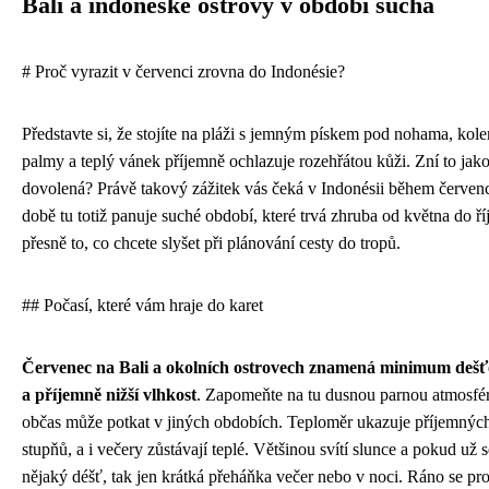
Bali a indonéské ostrovy v období sucha
# Proč vyrazit v červenci zrovna do Indonésie?
Představte si, že stojíte na pláži s jemným pískem pod nohama, kole
palmy a teplý vánek příjemně ochlazuje rozehřátou kůži. Zní to jak
dovolená? Právě takový zážitek vás čeká v Indonésii během červenc
době tu totiž panuje suché období, které trvá zhruba od května do říj
přesně to, co chcete slyšet při plánování cesty do tropů.
## Počasí, které vám hraje do karet
Červenec na Bali a okolních ostrovech znamená minimum dešť
a příjemně nižší vlhkost
. Zapomeňte na tu dusnou parnou atmosfér
občas může potkat v jiných obdobích. Teploměr ukazuje příjemnýc
stupňů, a i večery zůstávají teplé. Většinou svítí slunce a pokud už 
nějaký déšť, tak jen krátká přeháňka večer nebo v noci. Ráno se pro