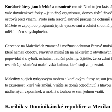
Korálové útesy jsou křehké a nesmírně cenné
. Není to jen krásná
vaše dovolenkové fotky – je to živý organismus, domov tisíců živo
ostrovů před vlnami. Proto řada resortů aktivně pracuje na ochraně 
Můžete se zapojit do programů jejich vysazování a odnést si domů po
udělali něco smysluplného.
Červenec na Maledivách znamená i možnost ochutnat čerstvé mořsk
které nemají obdoby. Navštívit místní trh na některém z obydlených
popovídat si s rybáři, ochutnat tradiční pokrmy. Zjistíte, že za zdmi
resortů žije skutečná maledivská kultura, která stojí za poznání.
Maledivy s jejich tyrkysovým mořem a korálovými útesy nejsou jen
to zkušenost, která vás změní. Vrátíte se domů odpočinutí, s hlavou
nádherných vzpomínek a možná s touhou se sem jednou vrátit.
Karibik v Dominikánské republice a Mexiku