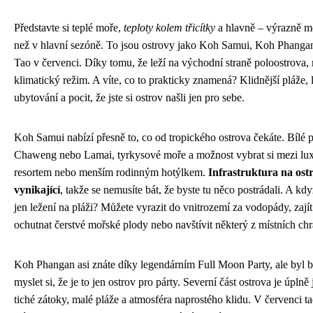
Představte si teplé moře,
teploty kolem třicítky
a hlavně – výrazně mé
než v hlavní sezóně. To jsou ostrovy jako Koh Samui, Koh Phang
Tao v červenci. Díky tomu, že leží na východní straně poloostrova, 
klimatický režim. A víte, co to prakticky znamená? Klidnější pláže, 
ubytování a pocit, že jste si ostrov našli jen pro sebe.
Koh Samui nabízí přesně to, co od tropického ostrova čekáte. Bílé p
Chaweng nebo Lamai, tyrkysové moře a možnost vybrat si mezi lu
resortem nebo menším rodinným hotýlkem.
Infrastruktura na ostr
vynikající
, takže se nemusíte bát, že byste tu něco postrádali. A kd
jen ležení na pláži? Můžete vyrazit do vnitrozemí za vodopády, zajít
ochutnat čerstvé mořské plody nebo navštívit některý z místních ch
Koh Phangan asi znáte díky legendárním Full Moon Party, ale byl 
myslet si, že je to jen ostrov pro párty. Severní část ostrova je úplně 
tiché zátoky, malé pláže a atmosféra naprostého klidu. V červenci t