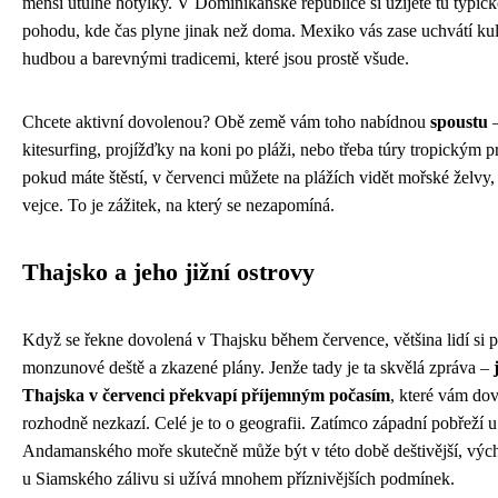
menší útulné hotýlky. V Dominikánské republice si užijete tu typic
pohodu, kde čas plyne jinak než doma. Mexiko vás zase uchvátí kul
hudbou a barevnými tradicemi, které jsou prostě všude.
Chcete aktivní dovolenou? Obě země vám toho nabídnou
spoustu
–
kitesurfing, projížďky na koni po pláži, nebo třeba túry tropickým 
pokud máte štěstí, v červenci můžete na plážích vidět mořské želvy,
vejce. To je zážitek, na který se nezapomíná.
Thajsko a jeho jižní ostrovy
Když se řekne dovolená v Thajsku během července, většina lidí si p
monzunové deště a zkazené plány. Jenže tady je ta skvělá zpráva –
Thajska v červenci překvapí příjemným počasím
, které vám do
rozhodně nezkazí. Celé je to o geografii. Zatímco západní pobřeží u
Andamanského moře skutečně může být v této době deštivější, výc
u Siamského zálivu si užívá mnohem příznivějších podmínek.