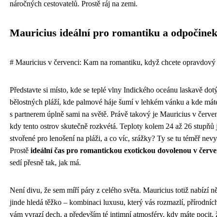
náročných cestovatelů. Prostě ráj na zemi.
Mauricius ideální pro romantiku a odpočine
# Mauricius v červenci: Kam na romantiku, když chcete opravdový 
Představte si místo, kde se teplé vlny Indického oceánu laskavě dotý
bělostných pláží, kde palmové háje šumí v lehkém vánku a kde máte 
s partnerem úplně sami na světě. Právě takový je Mauricius v červe
kdy tento ostrov skutečně rozkvétá. Teploty kolem 24 až 26 stupňů 
stvořené pro lenošení na pláži, a co víc, srážky? Ty se tu téměř nevy
Prostě
ideální čas pro romantickou exotickou dovolenou v červe
sedí přesně tak, jak má.
Není divu, že sem míří páry z celého světa. Mauricius totiž nabízí n
jinde hledá těžko – kombinaci luxusu, který vás rozmazlí, přírodních
vám vyrazí dech, a především té intimní atmosféry, kdy máte pocit, 