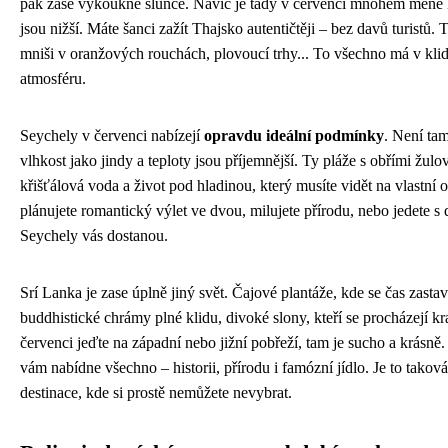
pak zase vykoukne slunce. Navíc je tady v červenci mnohem méně l
jsou nižší. Máte šanci zažít Thajsko autentičtěji – bez davů turistů. T
mniši v oranžových rouchách, plovoucí trhy... To všechno má v klid
atmosféru.
Seychely v červenci nabízejí
opravdu ideální podmínky
. Není ta
vlhkost jako jindy a teploty jsou příjemnější. Ty pláže s obřími žul
křišťálová voda a život pod hladinou, který musíte vidět na vlastní 
plánujete romantický výlet ve dvou, milujete přírodu, nebo jedete s 
Seychely vás dostanou.
Srí Lanka je zase úplně jiný svět. Čajové plantáže, kde se čas zastavi
buddhistické chrámy plné klidu, divoké slony, kteří se procházejí kr
červenci jeďte na západní nebo jižní pobřeží, tam je sucho a krásně
vám nabídne všechno – historii, přírodu i famózní jídlo. Je to tako
destinace, kde si prostě nemůžete nevybrat.