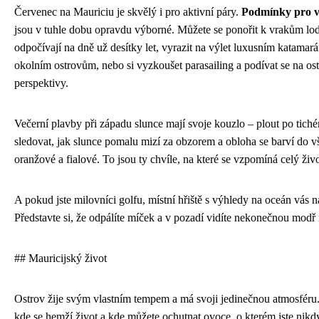
Červenec na Mauriciu je skvělý i pro aktivní páry.
Podmínky pro v
jsou v tuhle dobu opravdu výborné. Můžete se ponořit k vrakům lodí
odpočívají na dně už desítky let, vyrazit na výlet luxusním katamar
okolním ostrovům, nebo si vyzkoušet parasailing a podívat se na ost
perspektivy.
Večerní plavby při západu slunce mají svoje kouzlo – plout po tich
sledovat, jak slunce pomalu mizí za obzorem a obloha se barví do v
oranžové a fialové. To jsou ty chvíle, na které se vzpomíná celý živo
A pokud jste milovníci golfu, místní hřiště s výhledy na oceán vás 
Představte si, že odpálíte míček a v pozadí vidíte nekonečnou modř
## Mauricijský život
Ostrov žije svým vlastním tempem a má svoji jedinečnou atmosféru. 
kde se hemží život a kde můžete ochutnat ovoce, o kterém jste nikdy