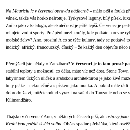
Na Mauriciu je v červenci opravdu nádherně
– málo prší a fouká p
vánek, takže vás horko nešrotuje. Tyrkysové laguny, bílý písek, luxu
Zní to jako z katalogu, ale skutečnost je ještě lepší. Červenec je per
milujete vodní sporty. Potápění mezi korály, kde potkáte barevné r
mořské želvy? Ano, prosím! A co se týče kultury, tady se potkává to
indický, africký, francouzský, čínský – že každý den objevíte něco
Přemýšleli jste někdy o Zanzibaru?
V červenci je to tam prostě p
stabilní teploty a možností, co dělat, máte víc než dost. Stone Town 
labyrintem úzkých uliček a arabskou architekturou je jako živé mu
tu ty pláže – nekonečné a s pískem jako mouka. A pokud máte rádi
dobrodružství, můžete odtud vyrazit na safari do Tanzanie nebo se 
Kilimandžáro.
Thajsko v červenci? Ano, v některých částech prší, ale
ostrovy jako
Krabi jsou pořád skvělá volba
. Občas spadne přeháňka, která osvěž