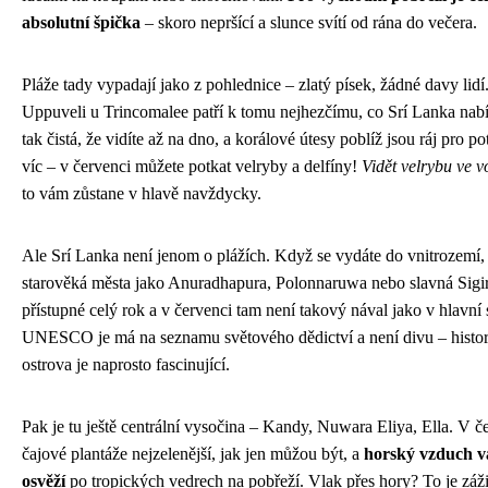
absolutní špička
– skoro nepršící a slunce svítí od rána do večera.
Pláže tady vypadají jako z pohlednice – zlatý písek, žádné davy lidí.
Uppuveli u Trincomalee patří k tomu nejhezčímu, co Srí Lanka nabí
tak čistá, že vidíte až na dno, a korálové útesy poblíž jsou ráj pro p
víc – v červenci můžete potkat velryby a delfíny!
Vidět velrybu ve v
to vám zůstane v hlavě navždycky.
Ale Srí Lanka není jenom o plážích. Když se vydáte do vnitrozemí, 
starověká města jako Anuradhapura, Polonnaruwa nebo slavná Sigir
přístupné celý rok a v červenci tam není takový nával jako v hlavní
UNESCO je má na seznamu světového dědictví a není divu – histor
ostrova je naprosto fascinující.
Pak je tu ještě centrální vysočina – Kandy, Nuwara Eliya, Ella. V č
čajové plantáže nejzelenější, jak jen můžou být, a
horský vzduch v
osvěží
po tropických vedrech na pobřeží. Vlak přes hory? To je záž