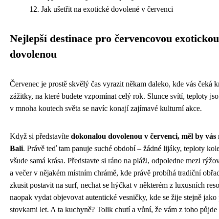
Jak ušetřit na exotické dovolené v červenci
Nejlepší destinace pro červencovou exotickou
dovolenou
Červenec je prostě skvělý čas vyrazit někam daleko, kde vás čeká k
zážitky, na které budete vzpomínat celý rok. Slunce svítí, teploty js
v mnoha koutech světa se navíc konají zajímavé kulturní akce.
Když si představíte
dokonalou dovolenou v červenci, měl by vás
Bali
. Právě teď tam panuje suché období – žádné lijáky, teploty kole
všude samá krása. Představte si ráno na pláži, odpoledne mezi rýžo
a večer v nějakém místním chrámě, kde právě probíhá tradiční obřa
zkusit postavit na surf, nechat se hýčkat v některém z luxusních reso
naopak vydat objevovat autentické vesničky, kde se žije stejně jako
stovkami let. A ta kuchyně? Tolik chutí a vůní, že vám z toho půjde