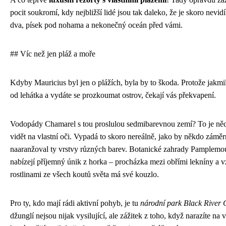
pocit soukromí, kdy nejbližší lidé jsou tak daleko, že je skoro nevidí
dva, písek pod nohama a nekonečný oceán před vámi.
## Víc než jen pláž a moře
Kdyby Mauricius byl jen o plážích, byla by to škoda. Protože jakmil
od lehátka a vydáte se prozkoumat ostrov, čekají vás překvapení.
Vodopády Chamarel s tou proslulou sedmibarevnou zemí? To je něc
vidět na vlastní oči. Vypadá to skoro nereálně, jako by někdo zámě
naaranžoval ty vrstvy různých barev. Botanické zahrady Pamplemo
nabízejí příjemný únik z horka – procházka mezi obřími lekníny a 
rostlinami ze všech koutů světa má své kouzlo.
Pro ty, kdo mají rádi aktivní pohyb, je tu
národní park Black River 
džunglí nejsou nijak vysilující, ale zážitek z toho, když narazíte na 