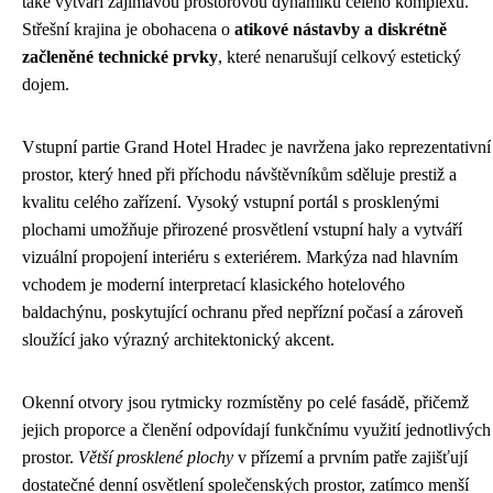
také vytváří zajímavou prostorovou dynamiku celého komplexu.
Střešní krajina je obohacena o
atikové nástavby a diskrétně
začleněné technické prvky
, které nenarušují celkový estetický
dojem.
Vstupní partie Grand Hotel Hradec je navržena jako reprezentativní
prostor, který hned při příchodu návštěvníkům sděluje prestiž a
kvalitu celého zařízení. Vysoký vstupní portál s prosklenými
plochami umožňuje přirozené prosvětlení vstupní haly a vytváří
vizuální propojení interiéru s exteriérem. Markýza nad hlavním
vchodem je moderní interpretací klasického hotelového
baldachýnu, poskytující ochranu před nepřízní počasí a zároveň
sloužící jako výrazný architektonický akcent.
Okenní otvory jsou rytmicky rozmístěny po celé fasádě, přičemž
jejich proporce a členění odpovídají funkčnímu využití jednotlivých
prostor.
Větší prosklené plochy
v přízemí a prvním patře zajišťují
dostatečné denní osvětlení společenských prostor, zatímco menší