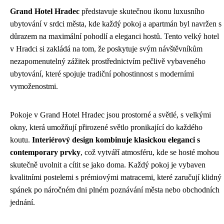
Grand Hotel Hradec
představuje skutečnou ikonu luxusního
ubytování v srdci města, kde každý pokoj a apartmán byl navržen s
důrazem na maximální pohodlí a eleganci hostů. Tento velký hotel
v Hradci si zakládá na tom, že poskytuje svým návštěvníkům
nezapomenutelný zážitek prostřednictvím pečlivě vybaveného
ubytování, které spojuje tradiční pohostinnost s moderními
vymoženostmi.
Pokoje v Grand Hotel Hradec jsou prostorné a světlé, s velkými
okny, která umožňují přirozené světlo pronikající do každého
koutu.
Interiérový design kombinuje klasickou eleganci s
contemporary prvky
, což vytváří atmosféru, kde se hosté mohou
skutečně uvolnit a cítit se jako doma. Každý pokoj je vybaven
kvalitními postelemi s prémiovými matracemi, které zaručují klidný
spánek po náročném dni plném poznávání města nebo obchodních
jednání.