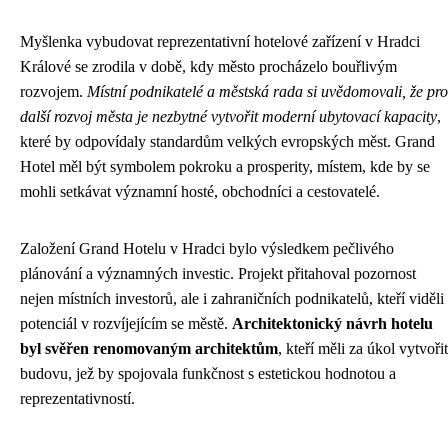
Myšlenka vybudovat reprezentativní hotelové zařízení v Hradci
Králové se zrodila v době, kdy město procházelo bouřlivým
rozvojem.
Místní podnikatelé a městská rada si uvědomovali, že pro
další rozvoj města je nezbytné vytvořit moderní ubytovací kapacity
,
které by odpovídaly standardům velkých evropských měst. Grand
Hotel měl být symbolem pokroku a prosperity, místem, kde by se
mohli setkávat významní hosté, obchodníci a cestovatelé.
Založení Grand Hotelu v Hradci bylo výsledkem pečlivého
plánování a významných investic. Projekt přitahoval pozornost
nejen místních investorů, ale i zahraničních podnikatelů, kteří viděli
potenciál v rozvíjejícím se městě.
Architektonický návrh hotelu
byl svěřen renomovaným architektům
, kteří měli za úkol vytvořit
budovu, jež by spojovala funkčnost s estetickou hodnotou a
reprezentativností.