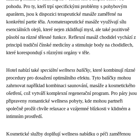
pohodu. Pro ty, kteří trpí specifickými problémy s pohybovým
aparátem, jsou k dispozici terapeutické masáže zaměřené na
konkrétní partie těla. Aromaterapeutické masáže využívají sílu
esenciálních olejů, které nejen zklidňují mysl, ale také pozitivně
působí na různé tělesné funkce. Reflexní masáž chodidel vychází z
principů tradiční čínské medicíny a stimuluje body na chodidlech,
které korespondují s různými orgány v těle.
Hotel nabízí také
speciální wellness balíčky
, které kombinují různé
procedury pro dosažení optimálního efektu. Tyto balíčky mohou
zahrnovat například kombinaci saunování, masáže a kosmetického
ošetření, což vytváří komplexní regenerační program. Pro páry jsou
připraveny romantické wellness pobyty, kde mohou partneři
společně prožít chvíle relaxace a vzájemné blízkosti v klidném a
intimním prostředí.
Kosmetické služby doplňují wellness nabídku o péči zaměřenou