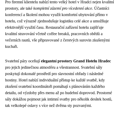
Pro firemní klientelu nabízí tento velký hotel v Hradci nejen kvalitní
prostory, ale také
kompletní zázemí pro vícedenní akce
. Účastníci
konferencí a školení mohou využít komfortní ubytování přímo v
hotelu, což výrazně zjednodušuje logistiku celé akce a umožňuje
efektivnější využití času. Restaurační zařízení hotelu zajišťuje
kvalitní stravování včetně coffee breaků, pracovních obědů a
večerních rautů, vše připravované z čerstvých surovin zkušenými
kuchaři.
Svatební páry oceňují
elegantní prostory Grand Hotelu Hradec
pro jejich jedinečnou atmosféru a všestrannost. Svatební sály
poskytují dokonalé prostředí pro slavnostní obřady i následné
hostiny. Hotel nabízí individuální přístup ke každé svatbě, kdy
zkušení svatební koordinátoři pomáhají s plánováním každého
detailu, od výzdoby přes menu až po hudební doprovod. Prostorné
sály dokážou pojmout jak intimní svatby pro několik desítek hostů,
tak velkolepé oslavy s více než dvěma sty pozvanými.