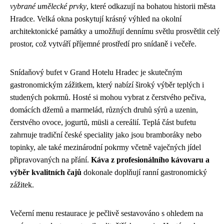
vybrané umělecké prvky
, které odkazují na bohatou historii města
Hradce. Velká okna poskytují krásný výhled na okolní
architektonické památky a umožňují dennímu světlu prosvětlit celý
prostor, což vytváří příjemné prostředí pro snídaně i večeře.
Snídaňový bufet v Grand Hotelu Hradec je skutečným
gastronomickým zážitkem, který nabízí široký výběr teplých i
studených pokrmů. Hosté si mohou vybrat z čerstvého pečiva,
domácích džemů a marmelád, různých druhů sýrů a uzenin,
čerstvého ovoce, jogurtů, müsli a cereálií. Teplá část bufetu
zahrnuje tradiční české speciality jako jsou bramboráky nebo
topinky, ale také mezinárodní pokrmy včetně vaječných jídel
připravovaných na přání.
Káva z profesionálního kávovaru a
výběr kvalitních čajů
dokonale doplňují ranní gastronomický
zážitek.
Večerní menu restaurace je pečlivě sestavováno s ohledem na