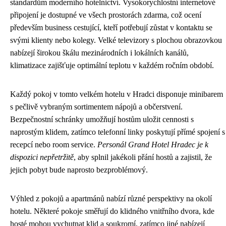
standardům moderního hotelnictví. Vysokorychlostní internetové
připojení je dostupné ve všech prostorách zdarma, což ocení
především business cestující, kteří potřebují zůstat v kontaktu se
svými klienty nebo kolegy. Velké televizory s plochou obrazovkou
nabízejí širokou škálu mezinárodních i lokálních kanálů,
klimatizace zajišťuje optimální teplotu v každém ročním období.
Každý pokoj v tomto velkém hotelu v Hradci disponuje minibarem
s pečlivě vybraným sortimentem nápojů a občerstvení.
Bezpečnostní schránky umožňují hostům uložit cennosti s
naprostým klidem, zatímco telefonní linky poskytují přímé spojení s
recepcí nebo room service.
Personál Grand Hotel Hradec je k
dispozici nepřetržitě
, aby splnil jakékoli přání hostů a zajistil, že
jejich pobyt bude naprosto bezproblémový.
Výhled z pokojů a apartmánů nabízí různé perspektivy na okolí
hotelu. Některé pokoje směřují do klidného vnitřního dvora, kde
hosté mohou vychutnat klid a soukromí, zatímco jiné nabízejí