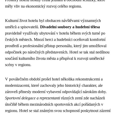
měly vliv na ekonomický rozvoj celého regionu.
Kulturní život hotelu byl obohacen návštěvami významných
umělců a spisovatelů.
Divadelní soubory a hudební tělesa
pravidelně využívaly ubytování v hotelu během svých turné po
českých městech. Mnozí herci a hudebníci oceňovali komfortní
prostředí a profesionální přístup personálu, který jim umožňoval
odpočinek po náročných představeních. Hotel se tak stal nedílnou
součástí kulturního života města a přispíval k rozvoji umělecké
scény v regionu.
V poválečném období prošel hotel několika rekonstrukcemi a
modernizacemi, které zachovaly jeho historický charakter, ale
zároveň přinesly moderní vybavení odpovídající nárokům doby.
Sportovní delegace a reprezentanti
různých zemí zde nacházeli
útočiště během mezinárodních sportovních akcí pořádaných v
regionu. Hotel se stal známým svou schopností poskytnout zázemí