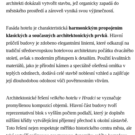
architekti dokázali vytvořit stavbu, jež organicky zapadá do
městského prostředí a zároveň vyniká svou výjimečností.
Fasáda hotelu je charakteristická
harmonickým propojením
klasických a současných architektonických prvků
. Hlavní
průčelí budovy je zdobeno elegantními liniemi, které odkazují na
tradiční středoevropskou hotelovou architekturu počátku dvacátého
století, avšak s moderním přístupem k detailům. Použití kvalitních
materiálů, jako je přírodní kámen a speciálně ošetřená omítka v
teplých odstínech, dodává celé stavbě noblesní vzhled a zajišťuje
její dlouhodobou odolnost vůči povětrnostním vlivům.
Architektonické řešení
velkého hotelu v Hradci
se vyznačuje
promyšlenou kompozicí objemů. Hlavní část budovy tvoří
reprezentativní blok s vyšším počtem podlaží, který je doplněn
nižšími křídly vytvářejícími příjemný přechod k okolní zástavbě.
Toto řešení nejen respektuje měřítko historického centra města, ale