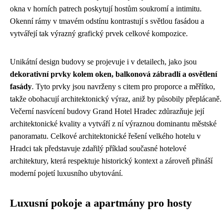
okna v horních patrech poskytují hostům soukromí a intimitu.
Okenní rámy v tmavém odstínu kontrastují s světlou fasádou a
vytvářejí tak výrazný grafický prvek celkové kompozice.
Unikátní design budovy se projevuje i v detailech, jako jsou
dekorativní prvky kolem oken, balkonová zábradlí a osvětlení
fasády
. Tyto prvky jsou navrženy s citem pro proporce a měřítko,
takže obohacují architektonický výraz, aniž by působily přeplácaně.
Večerní nasvícení budovy Grand Hotel Hradec zdůrazňuje její
architektonické kvality a vytváří z ní výraznou dominantu městské
panoramatu. Celkové architektonické řešení velkého hotelu v
Hradci tak představuje zdařilý příklad současné hotelové
architektury, která respektuje historický kontext a zároveň přináší
moderní pojetí luxusního ubytování.
Luxusní pokoje a apartmány pro hosty