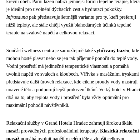
krevní oběh. Parní lázeň nabízí jemnější formu tepelné terapie, která
je ideální pro uvolnění dýchacích cest a hydrataci pokožky.
Infrasauna
pak představuje šetrnější variantu pro ty, kteří preferují
nižší teploty, ale stále chtějí využít blahodárných účinků tepelné
terapie na svalové napětí a celkovou relaxaci.
Součástí wellness centra je samozřejmě také
vyhřívaný bazén
, kde
mohou hosté plavat nebo se jen tak příjemně ponořit do teplé vody.
Vodní prostředí má jedinečné terapeutické vlastnosti a pomáhá
uvolnit napětí ve svalech a kloubech. Vířivka s masážními tryskami
představuje další úroveň relaxace, kde cílené proudy vody masírují
unavené tělo a podporují lepší prokrvení tkání. Velký hotel v Hradci
dbá na to, aby teplota vody i prostředí byla vždy optimální pro
maximální pohodlí návštěvníků.
Relaxační služby v Grand Hotelu Hradec zahrnují širokou škálu
masáží prováděných profesionálními terapeuty.
Klasická relaxační
masáž
pomáhá uvolnit napětí v celém těle a zlepšit celkovou