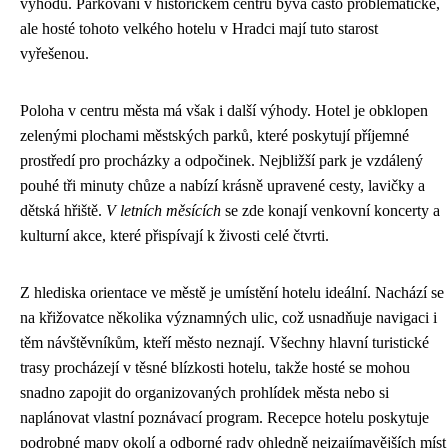
výhodu. Parkování v historickém centru bývá často problematické,
ale hosté tohoto velkého hotelu v Hradci mají tuto starost
vyřešenou.
Poloha v centru města má však i další výhody. Hotel je obklopen
zelenými plochami městských parků, které poskytují příjemné
prostředí pro procházky a odpočinek. Nejbližší park je vzdálený
pouhé tři minuty chůze a nabízí krásně upravené cesty, lavičky a
dětská hřiště.
V letních měsících
se zde konají venkovní koncerty a
kulturní akce, které přispívají k živosti celé čtvrti.
Z hlediska orientace ve městě je umístění hotelu ideální. Nachází se
na křižovatce několika významných ulic, což usnadňuje navigaci i
těm návštěvníkům, kteří město neznají. Všechny hlavní turistické
trasy procházejí v těsné blízkosti hotelu, takže hosté se mohou
snadno zapojit do organizovaných prohlídek města nebo si
naplánovat vlastní poznávací program. Recepce hotelu poskytuje
podrobné mapy okolí a odborné rady ohledně nejzajímavějších míst