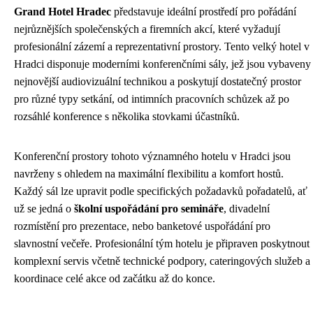
Grand Hotel Hradec
představuje ideální prostředí pro pořádání
nejrůznějších společenských a firemních akcí, které vyžadují
profesionální zázemí a reprezentativní prostory. Tento velký hotel v
Hradci disponuje moderními konferenčními sály, jež jsou vybaveny
nejnovější audiovizuální technikou a poskytují dostatečný prostor
pro různé typy setkání, od intimních pracovních schůzek až po
rozsáhlé konference s několika stovkami účastníků.
Konferenční prostory tohoto významného hotelu v Hradci jsou
navrženy s ohledem na maximální flexibilitu a komfort hostů.
Každý sál lze upravit podle specifických požadavků pořadatelů, ať
už se jedná o
školní uspořádání pro semináře
, divadelní
rozmístění pro prezentace, nebo banketové uspořádání pro
slavnostní večeře. Profesionální tým hotelu je připraven poskytnout
komplexní servis včetně technické podpory, cateringových služeb a
koordinace celé akce od začátku až do konce.