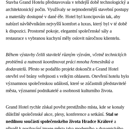
Stavba Grand Hotelu představovala v tehdejší době technologický a
architektonický počin. Využívaly se nejmodernější stavební postupy
a materiály dostupné v dané éře. Hotel byl koncipován tak, aby
nabízel návštěvníkům nejvyšší komfort a luxus, který byl v té době
k dispozici. Prostorné pokoje, elegantní společenské sály a
restaurace s vybranou kuchyní měly oslovit náročnou klientelu.
Během výstavby čelili stavitelé různým výzvám, včetně technických
problémů a nutnosti koordinovat práci mnoha řemeslníků a
dodavatelů
. Přesto se podařilo projekt dokončit a Grand Hotel
otevřel své brány veřejnosti s velkým ohlasem. Otevření hotelu bylo
významnou společenskou událostí, které se zúčastnili představitelé
města, významní podnikatelé a osobnosti kulturního života.
Grand Hotel rychle získal pověst prestižního místa, kde se konaly
důležité společenské akce, plesy, konference a setkání.
Stal se
nedílnou součástí společenského života Hradce Králové
a
přispěl k posilování image města jako moderního a dynamického