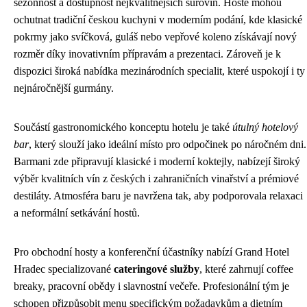
sezónnost a dostupnost nejkvalitnějších surovin. Hosté mohou
ochutnat tradiční českou kuchyni v moderním podání, kde klasické
pokrmy jako svíčková, guláš nebo vepřové koleno získávají nový
rozměr díky inovativním přípravám a prezentaci. Zároveň je k
dispozici široká nabídka mezinárodních specialit, které uspokojí i ty
nejnáročnější gurmány.
Součástí gastronomického konceptu hotelu je také
útulný hotelový
bar
, který slouží jako ideální místo pro odpočinek po náročném dni.
Barmani zde připravují klasické i moderní koktejly, nabízejí široký
výběr kvalitních vín z českých i zahraničních vinařství a prémiové
destiláty. Atmosféra baru je navržena tak, aby podporovala relaxaci
a neformální setkávání hostů.
Pro obchodní hosty a konferenční účastníky nabízí Grand Hotel
Hradec specializované
cateringové služby
, které zahrnují coffee
breaky, pracovní obědy i slavnostní večeře. Profesionální tým je
schopen přizpůsobit menu specifickým požadavkům a dietním