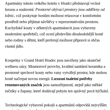
Apartmány tohoto velkého hotelu v Hradci představují vrchol
luxusu a soukromí.
Prostorné obývací prostory jsou odděleny od
ložnic
, což poskytuje hostům možnost relaxovat v komfortním
prostředí nebo přijímat návštěvy v reprezentativním prostoru.
Kuchyňské kouty v některých apartmánech jsou vybaveny
moderními spotřebiči, což ocení především dlouhodobější hosté
nebo rodiny s dětmi, kteří preferují možnost připravit si občas
vlastní jídlo.
Koupelny v Grand Hotel Hradec jsou navrženy jako skutečné
wellness oázy. Mramorové povrchy, kvalitní sanitární keramika a
prostorné sprchové kouty nebo vany vytvářejí prostor, kde mohou
hosté načerpat novou energii.
Luxusní toaletní potřeby
renomovaných značek
jsou samozřejmostí, stejně jako měkké
ručníky a župany, které dodávají pobytu ten správný pocit hýčkání.
Technologické vybavení pokojů a apartmánů odpovídá nejvyšším