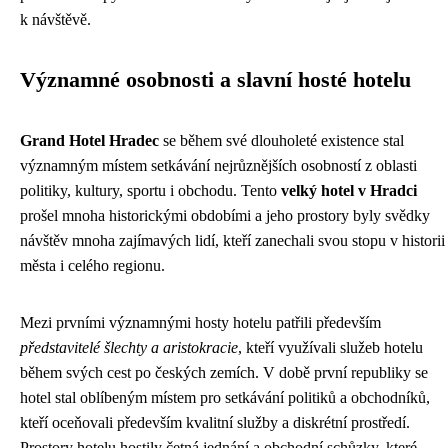
k návštěvě.
Významné osobnosti a slavní hosté hotelu
Grand Hotel Hradec
se během své dlouholeté existence stal
významným místem setkávání nejrůznějších osobností z oblasti
politiky, kultury, sportu i obchodu. Tento
velký hotel v Hradci
prošel mnoha historickými obdobími a jeho prostory byly svědky
návštěv mnoha zajímavých lidí, kteří zanechali svou stopu v historii
města i celého regionu.
Mezi prvními významnými hosty hotelu patřili především
představitelé šlechty a aristokracie
, kteří využívali služeb hotelu
během svých cest po českých zemích. V době první republiky se
hotel stal oblíbeným místem pro setkávání politiků a obchodníků,
kteří oceňovali především kvalitní služby a diskrétní prostředí.
Prostory hotelu hostily četná jednání a obchodní schůzky, které