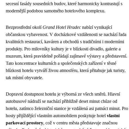
secesní fasády sousedních budov, které harmonicky kontrastují s
modernější podobou samotného hotelového komplexu.
Bezprostřední okolí
Grand Hotel Hradec
nabízí vynikající
občanskou vybavenost. V docházkové vzdálenosti se nachází řada
kvalitních restaurací, kaváren a obchodů s tradičními i moderními
produkty. Pro milovníky kultury je v blízkosti divadlo, galerie a
muzeum, která pravidelně pořádají zajímavé výstavy a představení.
Tato koncentrace kulturních a společenských zařízení v těsné
blízkosti hotelu vytváří živou atmosféru, která přitahuje jak turisty,
tak místní obyvatele.
Dopravní dostupnost hotelu je výborná ze všech směrů. Hlavní
autobusové nádraží se nachází přibližně deset minut chůze od
hotelu, zatímco železniční stanice je vzdálená asi patnáct minut. Pro
hosty přijíždějící vlastním automobilem poskytuje hotel
vlastní
parkovací prostory
, což v centru města představuje značnou