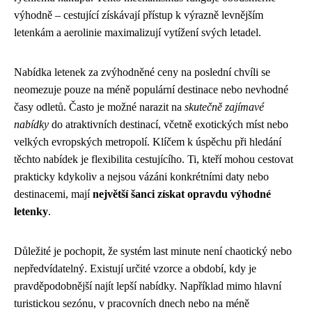
výhodně – cestující získávají přístup k výrazně levnějším
letenkám a aerolinie maximalizují vytížení svých letadel.
Nabídka letenek za zvýhodněné ceny na poslední chvíli se
neomezuje pouze na méně populární destinace nebo nevhodné
časy odletů. Často je možné narazit na
skutečně zajímavé
nabídky
do atraktivních destinací, včetně exotických míst nebo
velkých evropských metropolí. Klíčem k úspěchu při hledání
těchto nabídek je flexibilita cestujícího. Ti, kteří mohou cestovat
prakticky kdykoliv a nejsou vázáni konkrétními daty nebo
destinacemi, mají
největší šanci získat opravdu výhodné
letenky
.
Důležité je pochopit, že systém last minute není chaotický nebo
nepředvídatelný. Existují určité vzorce a období, kdy je
pravděpodobnější najít lepší nabídky. Například mimo hlavní
turistickou sezónu, v pracovních dnech nebo na méně