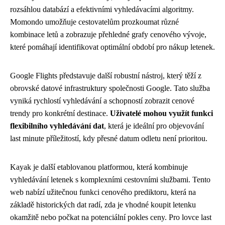
rozsáhlou databází a efektivními vyhledávacími algoritmy.
Momondo umožňuje cestovatelům prozkoumat různé
kombinace letů a zobrazuje přehledné grafy cenového vývoje,
které pomáhají identifikovat optimální období pro nákup letenek.
Google Flights představuje další robustní nástroj, který těží z
obrovské datové infrastruktury společnosti Google. Tato služba
vyniká rychlostí vyhledávání a schopností zobrazit cenové
trendy pro konkrétní destinace.
Uživatelé mohou využít funkci
flexibilního vyhledávání dat
, která je ideální pro objevování
last minute příležitostí, kdy přesné datum odletu není prioritou.
Kayak je další etablovanou platformou, která kombinuje
vyhledávání letenek s komplexními cestovními službami. Tento
web nabízí užitečnou funkci cenového prediktoru, která na
základě historických dat radí, zda je vhodné koupit letenku
okamžitě nebo počkat na potenciální pokles ceny. Pro lovce last