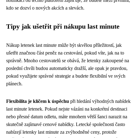
notifikací od těchto platforem zajišťuje, že budete mezi prvními,
kdo se dozví o nových akcích a slevách.
Tipy jak ušetřit při nákupu last minute
Nákup letenek last minute může být skvělou příležitostí, jak
ušetřit značnou část peněz na cestování, pokud víte, jak na to
správně. Mnoho cestovatelů se obává, že letenky zakoupené na
poslední chvíli budou automaticky dražší, ale opak je pravdou,
pokud využijete správné strategie a budete flexibilní ve svých
plánech.
Flexibilita je klíčem k úspěchu
při hledání výhodných nabídek
last minute letenek. Pokud nejste vázáni na konkrétní destinaci
nebo přesné datum odletu, máte mnohem větší šanci narazit na
skutečně zajímavé cenové nabídky. Letecké společnosti často
nabízejí letenky last minute za zvýhodněné ceny, protože