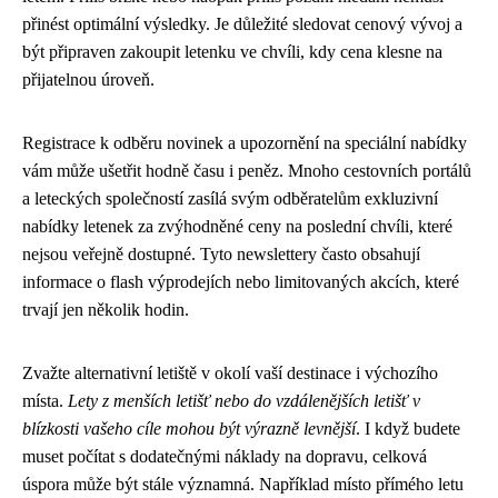
přinést optimální výsledky. Je důležité sledovat cenový vývoj a
být připraven zakoupit letenku ve chvíli, kdy cena klesne na
přijatelnou úroveň.
Registrace k odběru novinek a upozornění na speciální nabídky
vám může ušetřit hodně času i peněz. Mnoho cestovních portálů
a leteckých společností zasílá svým odběratelům exkluzivní
nabídky letenek za zvýhodněné ceny na poslední chvíli, které
nejsou veřejně dostupné. Tyto newslettery často obsahují
informace o flash výprodejích nebo limitovaných akcích, které
trvají jen několik hodin.
Zvažte alternativní letiště v okolí vaší destinace i výchozího
místa.
Lety z menších letišť nebo do vzdálenějších letišť v
blízkosti vašeho cíle mohou být výrazně levnější
. I když budete
muset počítat s dodatečnými náklady na dopravu, celková
úspora může být stále významná. Například místo přímého letu