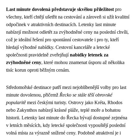
Last minute dovolená představuje skvělou příležitost
pro
všechny, kteří chtějí ušetřit na cestování a zároveň si užít kvalitní
odpočinek v atraktivních destinacích. Letenky last minute
nabízejí možnost odletět za zvýhodněné ceny na poslední chvíli,
což je ideální řešení pro spontánní cestovatele i pro ty, kteří
hledají výhodné nabídky. Cestovní kanceláře a letecké
společnosti pravidelně zveřejňují
nabídky letenek za
zvýhodněné ceny
, které mohou znamenat úsporu až několika
tisíc korun oproti běžným cenám.
Středomořské destinace patří mezi nejoblíbenější volby pro last
minute dovolenou, přičemž
Řecko se stále těší obrovské
popularitě
mezi českými turisty. Ostrovy jako Kréta, Rhodos
nebo Zakynthos nabízejí krásné pláže, teplé moře a bohatou
historii. Letenky last minute do Řecka bývají dostupné zejména
v letních měsících, kdy letecké společnosti vypouštějí poslední
volná místa za výrazně snížené ceny. Podobně atraktivní je i