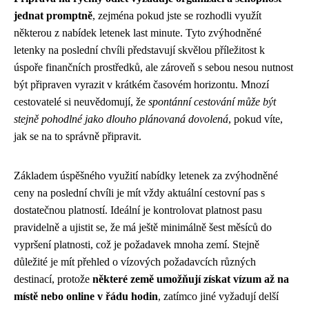
jednat promptně
, zejména pokud jste se rozhodli využít
některou z nabídek letenek last minute. Tyto zvýhodněné
letenky na poslední chvíli představují skvělou příležitost k
úspoře finančních prostředků, ale zároveň s sebou nesou nutnost
být připraven vyrazit v krátkém časovém horizontu. Mnozí
cestovatelé si neuvědomují, že
spontánní cestování může být
stejně pohodlné jako dlouho plánovaná dovolená
, pokud víte,
jak se na to správně připravit.
Základem úspěšného využití nabídky letenek za zvýhodněné
ceny na poslední chvíli je mít vždy aktuální cestovní pas s
dostatečnou platností. Ideální je kontrolovat platnost pasu
pravidelně a ujistit se, že má ještě minimálně šest měsíců do
vypršení platnosti, což je požadavek mnoha zemí. Stejně
důležité je mít přehled o vízových požadavcích různých
destinací, protože
některé země umožňují získat vízum až na
místě nebo online v řádu hodin
, zatímco jiné vyžadují delší