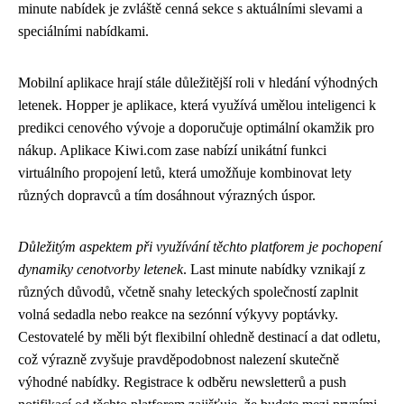
minute nabídek je zvláště cenná sekce s aktuálními slevami a
speciálními nabídkami.
Mobilní aplikace hrají stále důležitější roli v hledání výhodných
letenek. Hopper je aplikace, která využívá umělou inteligenci k
predikci cenového vývoje a doporučuje optimální okamžik pro
nákup. Aplikace Kiwi.com zase nabízí unikátní funkci
virtuálního propojení letů, která umožňuje kombinovat lety
různých dopravců a tím dosáhnout výrazných úspor.
Důležitým aspektem při využívání těchto platforem je pochopení
dynamiky cenotvorby letenek
. Last minute nabídky vznikají z
různých důvodů, včetně snahy leteckých společností zaplnit
volná sedadla nebo reakce na sezónní výkyvy poptávky.
Cestovatelé by měli být flexibilní ohledně destinací a dat odletu,
což výrazně zvyšuje pravděpodobnost nalezení skutečně
výhodné nabídky. Registrace k odběru newsletterů a push