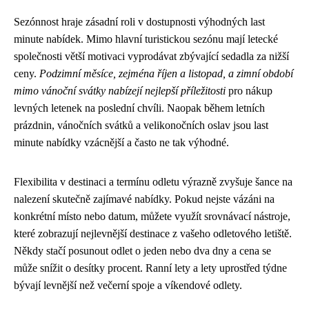
Sezónnost hraje zásadní roli v dostupnosti výhodných last
minute nabídek. Mimo hlavní turistickou sezónu mají letecké
společnosti větší motivaci vyprodávat zbývající sedadla za nižší
ceny.
Podzimní měsíce, zejména říjen a listopad, a zimní období
mimo vánoční svátky nabízejí nejlepší příležitosti
pro nákup
levných letenek na poslední chvíli. Naopak během letních
prázdnin, vánočních svátků a velikonočních oslav jsou last
minute nabídky vzácnější a často ne tak výhodné.
Flexibilita v destinaci a termínu odletu výrazně zvyšuje šance na
nalezení skutečně zajímavé nabídky. Pokud nejste vázáni na
konkrétní místo nebo datum, můžete využít srovnávací nástroje,
které zobrazují nejlevnější destinace z vašeho odletového letiště.
Někdy stačí posunout odlet o jeden nebo dva dny a cena se
může snížit o desítky procent. Ranní lety a lety uprostřed týdne
bývají levnější než večerní spoje a víkendové odlety.