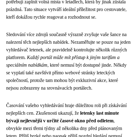
potřebují zaplnit volná místa v letadlech, která by jinak zůstala
prázdná. Tato situace vytváří ideální příležitost pro cestovatele,
kteří dokážou rychle reagovat a rozhodnout se.
Sledování více zdrojů současně výrazně zvyšuje vaše šance na
nalezení těch nejlepších nabídek. Nezaměřujte se pouze na jeden
vyhledávač letenek, ale pravidelně kontrolujte několik různých
platforem.
Každý portál může mít přístup k jiným tarifům a
speciálním nabídkám
, které nemusí být dostupné jinde. Někdy
se vyplatí také navštívit přímo webové stránky leteckých
společností, protože tam mohou být exkluzivní akce, které
nejsou zobrazeny na srovnávacích portálech.
Časování vašeho vyhledávání hraje důležitou roli při získávání
nejlepších cen. Zkušenosti ukazují, že
letenky last minute
bývají nejlevnější v určité časové okno před odletem
,
obvykle mezi třemi týdny až několika dny před plánovaným
letem. Příliš brzké nebo naopak příliš pozdní hledání nemusí