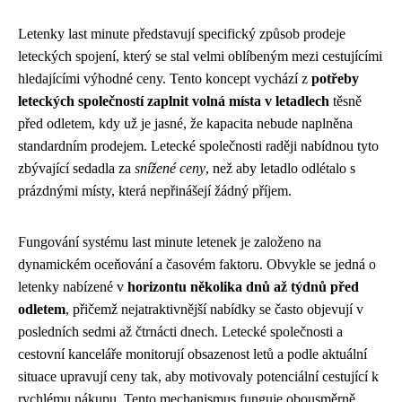
Letenky last minute představují specifický způsob prodeje
leteckých spojení, který se stal velmi oblíbeným mezi cestujícími
hledajícími výhodné ceny. Tento koncept vychází z
potřeby
leteckých společností zaplnit volná místa v letadlech
těsně
před odletem, kdy už je jasné, že kapacita nebude naplněna
standardním prodejem. Letecké společnosti raději nabídnou tyto
zbývající sedadla za
snížené ceny
, než aby letadlo odlétalo s
prázdnými místy, která nepřinášejí žádný příjem.
Fungování systému last minute letenek je založeno na
dynamickém oceňování a časovém faktoru. Obvykle se jedná o
letenky nabízené v
horizontu několika dnů až týdnů před
odletem
, přičemž nejatraktivnější nabídky se často objevují v
posledních sedmi až čtrnácti dnech. Letecké společnosti a
cestovní kanceláře monitorují obsazenost letů a podle aktuální
situace upravují ceny tak, aby motivovaly potenciální cestující k
rychlému nákupu. Tento mechanismus funguje obousměrně