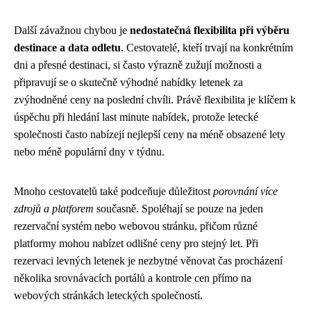
Další závažnou chybou je
nedostatečná flexibilita při výběru
destinace a data odletu
. Cestovatelé, kteří trvají na konkrétním
dni a přesné destinaci, si často výrazně zužují možnosti a
připravují se o skutečně výhodné nabídky letenek za
zvýhodněné ceny na poslední chvíli. Právě flexibilita je klíčem k
úspěchu při hledání last minute nabídek, protože letecké
společnosti často nabízejí nejlepší ceny na méně obsazené lety
nebo méně populární dny v týdnu.
Mnoho cestovatelů také podceňuje důležitost
porovnání více
zdrojů a platforem
současně. Spoléhají se pouze na jeden
rezervační systém nebo webovou stránku, přičom různé
platformy mohou nabízet odlišné ceny pro stejný let. Při
rezervaci levných letenek je nezbytné věnovat čas procházení
několika srovnávacích portálů a kontrole cen přímo na
webových stránkách leteckých společností.