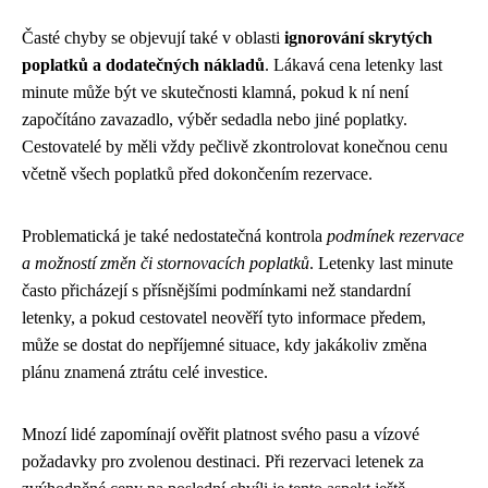
Časté chyby se objevují také v oblasti
ignorování skrytých
poplatků a dodatečných nákladů
. Lákavá cena letenky last
minute může být ve skutečnosti klamná, pokud k ní není
započítáno zavazadlo, výběr sedadla nebo jiné poplatky.
Cestovatelé by měli vždy pečlivě zkontrolovat konečnou cenu
včetně všech poplatků před dokončením rezervace.
Problematická je také nedostatečná kontrola
podmínek rezervace
a možností změn či stornovacích poplatků
. Letenky last minute
často přicházejí s přísnějšími podmínkami než standardní
letenky, a pokud cestovatel neověří tyto informace předem,
může se dostat do nepříjemné situace, kdy jakákoliv změna
plánu znamená ztrátu celé investice.
Mnozí lidé zapomínají ověřit platnost svého pasu a vízové
požadavky pro zvolenou destinaci. Při rezervaci letenek za