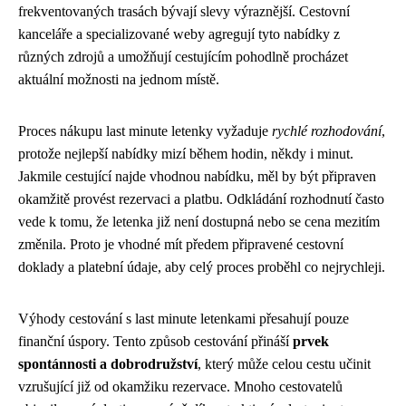
frekventovaných trasách bývají slevy výraznější. Cestovní
kanceláře a specializované weby agregují tyto nabídky z
různých zdrojů a umožňují cestujícím pohodlně procházet
aktuální možnosti na jednom místě.
Proces nákupu last minute letenky vyžaduje
rychlé rozhodování
,
protože nejlepší nabídky mizí během hodin, někdy i minut.
Jakmile cestující najde vhodnou nabídku, měl by být připraven
okamžitě provést rezervaci a platbu. Odkládání rozhodnutí často
vede k tomu, že letenka již není dostupná nebo se cena mezitím
změnila. Proto je vhodné mít předem připravené cestovní
doklady a platební údaje, aby celý proces proběhl co nejrychleji.
Výhody cestování s last minute letenkami přesahují pouze
finanční úspory. Tento způsob cestování přináší
prvek
spontánnosti a dobrodružství
, který může celou cestu učinit
vzrušující již od okamžiku rezervace. Mnoho cestovatelů