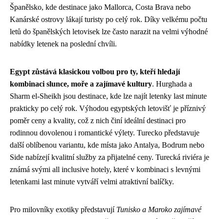
Španělsko, kde destinace jako Mallorca, Costa Brava nebo
Kanárské ostrovy lákají turisty po celý rok. Díky velkému počtu
letů do španělských letovisek lze často narazit na velmi výhodné
nabídky letenek na poslední chvíli.
Egypt zůstává klasickou volbou pro ty, kteří hledají
kombinaci slunce, moře a zajímavé kultury
. Hurghada a
Sharm el-Sheikh jsou destinace, kde lze najít letenky last minute
prakticky po celý rok. Výhodou egyptských letovišť je příznivý
poměr ceny a kvality, což z nich činí ideální destinaci pro
rodinnou dovolenou i romantické výlety. Turecko představuje
další oblíbenou variantu, kde místa jako Antalya, Bodrum nebo
Side nabízejí kvalitní služby za přijatelné ceny. Turecká riviéra je
známá svými all inclusive hotely, které v kombinaci s levnými
letenkami last minute vytváří velmi atraktivní balíčky.
Pro milovníky exotiky představují
Tunisko a Maroko zajímavé