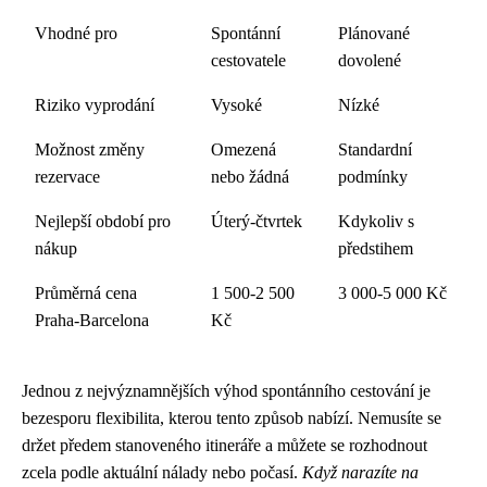
Vhodné pro
Spontánní
Plánované
cestovatele
dovolené
Riziko vyprodání
Vysoké
Nízké
Možnost změny
Omezená
Standardní
rezervace
nebo žádná
podmínky
Nejlepší období pro
Úterý-čtvrtek
Kdykoliv s
nákup
předstihem
Průměrná cena
1 500-2 500
3 000-5 000 Kč
Praha-Barcelona
Kč
Jednou z nejvýznamnějších výhod spontánního cestování je
bezesporu flexibilita, kterou tento způsob nabízí. Nemusíte se
držet předem stanoveného itineráře a můžete se rozhodnout
zcela podle aktuální nálady nebo počasí.
Když narazíte na