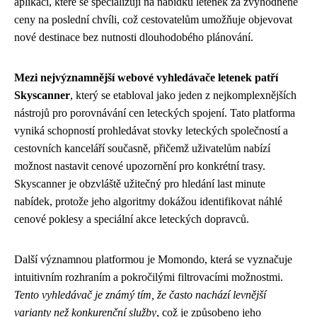
aplikací, které se specializují na nabídku letenek za zvýhodněné
ceny na poslední chvíli, což cestovatelům umožňuje objevovat
nové destinace bez nutnosti dlouhodobého plánování.
Mezi nejvýznamnější webové vyhledávače letenek patří
Skyscanner
, který se etabloval jako jeden z nejkomplexnějších
nástrojů pro porovnávání cen leteckých spojení. Tato platforma
vyniká schopností prohledávat stovky leteckých společností a
cestovních kanceláří současně, přičemž uživatelům nabízí
možnost nastavit cenové upozornění pro konkrétní trasy.
Skyscanner je obzvláště užitečný pro hledání last minute
nabídek, protože jeho algoritmy dokážou identifikovat náhlé
cenové poklesy a speciální akce leteckých dopravců.
Další významnou platformou je Momondo, která se vyznačuje
intuitivním rozhraním a pokročilými filtrovacími možnostmi.
Tento vyhledávač je známý tím, že často nachází levnější
varianty než konkurenční služby
, což je způsobeno jeho