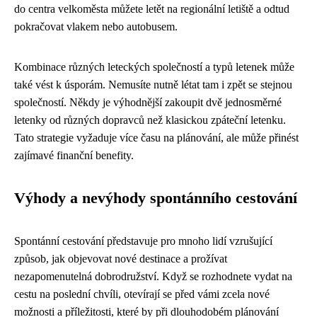
do centra velkoměsta můžete letět na regionální letiště a odtud
pokračovat vlakem nebo autobusem.
Kombinace různých leteckých společností a typů letenek může
také vést k úsporám. Nemusíte nutně létat tam i zpět se stejnou
společností. Někdy je výhodnější zakoupit dvě jednosměrné
letenky od různých dopravců než klasickou zpáteční letenku.
Tato strategie vyžaduje více času na plánování, ale může přinést
zajímavé finanční benefity.
Výhody a nevýhody spontánního cestování
Spontánní cestování představuje pro mnoho lidí vzrušující
způsob, jak objevovat nové destinace a prožívat
nezapomenutelná dobrodružství. Když se rozhodnete vydat na
cestu na poslední chvíli, otevírají se před vámi zcela nové
možnosti a příležitosti, které by při dlouhodobém plánování