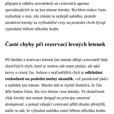
připojen k odběru newsletterů od cestovních agentur
specializujících se na last minute letenky. Rychlost reakce často
rozhoduje o tom, zda získáte tu nejlepší nabídku, protože
atraktivní letenky za zvýhodněné ceny na poslední chvíli bývají
vyprodané během několika hodin
.
Časté chyby při rezervaci levných letenek
Při hledání a rezervaci letenek last minute dělají cestovatelé řadu
zbytečných chyb, které je mohou stát nejen peníze, ale také
nervy a cenný čas. Jednou z nejčastějších chyb je
odkládání
rozhodnutí na poslední možný okamžik
, což paradoxně platí i
u nabídek last minute. Mnoho lidí se mylně domnívá, že čím
déle budou čekat, tím více klesne cena letenky. Ve skutečnosti
však
letenky last minute fungují na principu omezené
dostupnosti
, a pokud váhající cestovatel příliš dlouho přemýšlí,
může se stát, že výhodná nabídka zmizí během několika hodin.