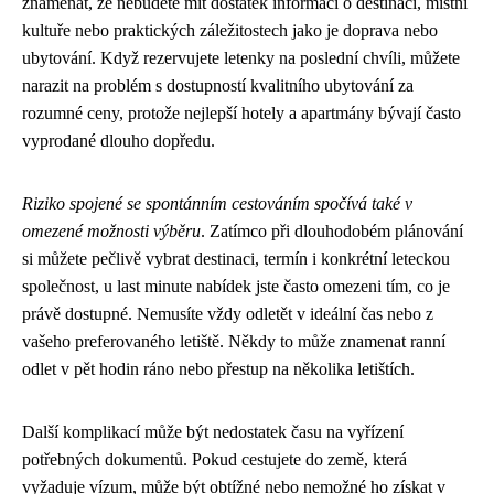
znamenat, že nebudete mít dostatek informací o destinaci, místní
kultuře nebo praktických záležitostech jako je doprava nebo
ubytování. Když rezervujete letenky na poslední chvíli, můžete
narazit na problém s dostupností kvalitního ubytování za
rozumné ceny, protože nejlepší hotely a apartmány bývají často
vyprodané dlouho dopředu.
Riziko spojené se spontánním cestováním spočívá také v
omezené možnosti výběru
. Zatímco při dlouhodobém plánování
si můžete pečlivě vybrat destinaci, termín i konkrétní leteckou
společnost, u last minute nabídek jste často omezeni tím, co je
právě dostupné. Nemusíte vždy odletět v ideální čas nebo z
vašeho preferovaného letiště. Někdy to může znamenat ranní
odlet v pět hodin ráno nebo přestup na několika letištích.
Další komplikací může být nedostatek času na vyřízení
potřebných dokumentů. Pokud cestujete do země, která
vyžaduje vízum, může být obtížné nebo nemožné ho získat v