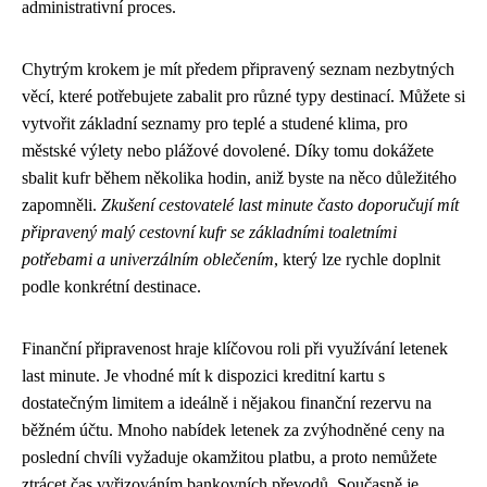
administrativní proces.
Chytrým krokem je mít předem připravený seznam nezbytných
věcí, které potřebujete zabalit pro různé typy destinací. Můžete si
vytvořit základní seznamy pro teplé a studené klima, pro
městské výlety nebo plážové dovolené. Díky tomu dokážete
sbalit kufr během několika hodin, aniž byste na něco důležitého
zapomněli.
Zkušení cestovatelé last minute často doporučují mít
připravený malý cestovní kufr se základními toaletními
potřebami a univerzálním oblečením
, který lze rychle doplnit
podle konkrétní destinace.
Finanční připravenost hraje klíčovou roli při využívání letenek
last minute. Je vhodné mít k dispozici kreditní kartu s
dostatečným limitem a ideálně i nějakou finanční rezervu na
běžném účtu. Mnoho nabídek letenek za zvýhodněné ceny na
poslední chvíli vyžaduje okamžitou platbu, a proto nemůžete
ztrácet čas vyřizováním bankovních převodů. Současně je