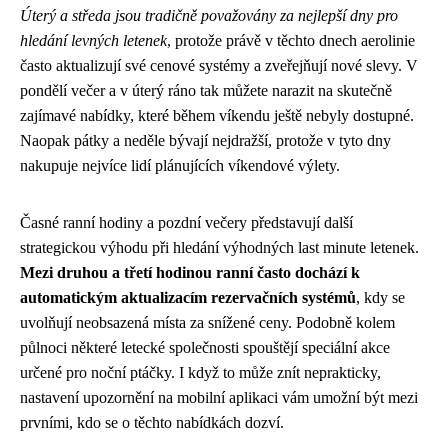
Úterý a středa jsou tradičně považovány za nejlepší dny pro
hledání levných letenek
, protože právě v těchto dnech aerolinie
často aktualizují své cenové systémy a zveřejňují nové slevy. V
pondělí večer a v úterý ráno tak můžete narazit na skutečně
zajímavé nabídky, které během víkendu ještě nebyly dostupné.
Naopak pátky a neděle bývají nejdražší, protože v tyto dny
nakupuje nejvíce lidí plánujících víkendové výlety.
Časné ranní hodiny a pozdní večery představují další
strategickou výhodu při hledání výhodných last minute letenek.
Mezi druhou a třetí hodinou ranní často dochází k
automatickým aktualizacím rezervačních systémů
, kdy se
uvolňují neobsazená místa za snížené ceny. Podobně kolem
půlnoci některé letecké společnosti spouštějí speciální akce
určené pro noční ptáčky. I když to může znít neprakticky,
nastavení upozornění na mobilní aplikaci vám umožní být mezi
prvními, kdo se o těchto nabídkách dozví.