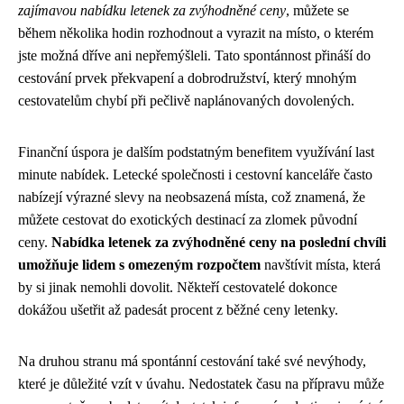
zajímavou nabídku letenek za zvýhodněné ceny
, můžete se
během několika hodin rozhodnout a vyrazit na místo, o kterém
jste možná dříve ani nepřemýšleli. Tato spontánnost přináší do
cestování prvek překvapení a dobrodružství, který mnohým
cestovatelům chybí při pečlivě naplánovaných dovolených.
Finanční úspora je dalším podstatným benefitem využívání last
minute nabídek. Letecké společnosti i cestovní kanceláře často
nabízejí výrazné slevy na neobsazená místa, což znamená, že
můžete cestovat do exotických destinací za zlomek původní
ceny.
Nabídka letenek za zvýhodněné ceny na poslední chvíli
umožňuje lidem s omezeným rozpočtem
navštívit místa, která
by si jinak nemohli dovolit. Někteří cestovatelé dokonce
dokážou ušetřit až padesát procent z běžné ceny letenky.
Na druhou stranu má spontánní cestování také své nevýhody,
které je důležité vzít v úvahu. Nedostatek času na přípravu může