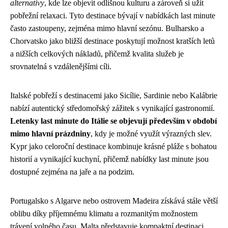
alternativy
, kde lze objevit odlišnou kulturu a zároveň si užít
pobřežní relaxaci. Tyto destinace bývají v nabídkách last minute
často zastoupeny, zejména mimo hlavní sezónu. Bulharsko a
Chorvatsko jako bližší destinace poskytují možnost kratších letů
a nižších celkových nákladů, přičemž kvalita služeb je
srovnatelná s vzdálenějšími cíli.
Italské pobřeží s destinacemi jako Sicílie, Sardinie nebo Kalábrie
nabízí autentický středomořský zážitek s vynikající gastronomií.
Letenky last minute do Itálie se objevují především v období
mimo hlavní prázdniny
, kdy je možné využít výrazných slev.
Kypr jako celoroční destinace kombinuje krásné pláže s bohatou
historií a vynikající kuchyní, přičemž nabídky last minute jsou
dostupné zejména na jaře a na podzim.
Portugalsko s Algarve nebo ostrovem Madeira získává stále větší
oblibu díky příjemnému klimatu a rozmanitým možnostem
trávení volného času. Malta představuje kompaktní destinaci